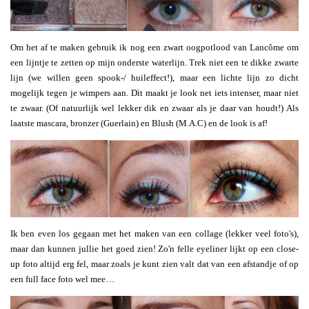
Om het af te maken gebruik ik nog een zwart oogpotlood van Lancôme om
een lijntje te zetten op mijn onderste waterlijn. Trek niet een te dikke zwarte
lijn (we willen geen spook-/ huileffect!), maar een lichte lijn zo dicht
mogelijk tegen je wimpers aan. Dit maakt je look net iets intenser, maar niet
te zwaar. (Of natuurlijk wel lekker dik en zwaar als je daar van houdt!) Als
laatste mascara, bronzer (Guerlain) en Blush (M.A.C) en de look is af!
Ik ben even los gegaan met het maken van een collage (lekker veel foto's),
maar dan kunnen jullie het goed zien! Zo'n felle eyeliner lijkt op een close-
up foto altijd erg fel, maar zoals je kunt zien valt dat van een afstandje of op
een full face foto wel mee…