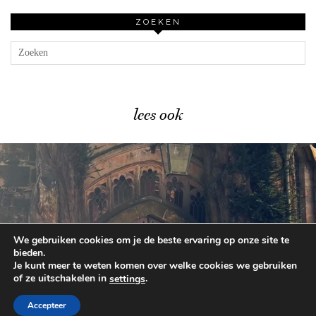
ZOEKEN
lees ook
We gebruiken cookies om je de beste ervaring op onze site te
De Cotswolds met kinderen: …
bieden.
Je kunt meer te weten komen over welke cookies we gebruiken
of ze uitschakelen in
.
settings
© 2026
BEAUTYLAB.NL
FAQ
ALGEMENE
VOORWAARDEN
Accepteer
WORDPRESS THEME BY
pipdig