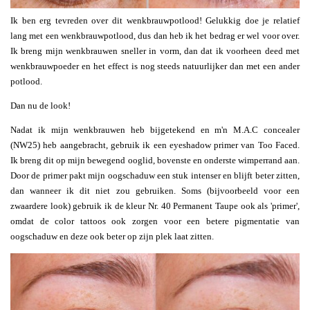
Ik ben erg tevreden over dit wenkbrauwpotlood! Gelukkig doe je relatief
lang met een wenkbrauwpotlood, dus dan heb ik het bedrag er wel voor over.
Ik breng mijn wenkbrauwen sneller in vorm, dan dat ik voorheen deed met
wenkbrauwpoeder en het effect is nog steeds natuurlijker dan met een ander
potlood.
Dan nu de look!
Nadat ik mijn wenkbrauwen heb bijgetekend en m'n M.A.C concealer
(NW25) heb aangebracht, gebruik ik een eyeshadow primer van Too Faced.
Ik breng dit op mijn bewegend ooglid, bovenste en onderste wimperrand aan.
Door de primer pakt mijn oogschaduw een stuk intenser en blijft beter zitten,
dan wanneer ik dit niet zou gebruiken. Soms (bijvoorbeeld voor een
zwaardere look) gebruik ik de kleur Nr. 40 Permanent Taupe ook als 'primer',
omdat de color tattoos ook zorgen voor een betere pigmentatie van
oogschaduw en deze ook beter op zijn plek laat zitten.