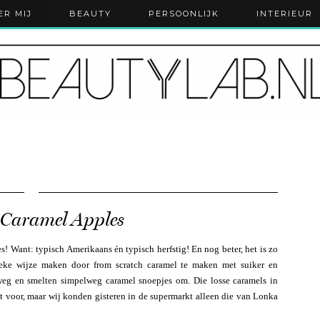
ER MIJ
BEAUTY
PERSOONLIJK
INTERIEUR
 Caramel Apples
es! Want: typisch Amerikaans én typisch herfstig! En nog beter, het is zo
tieke wijze maken door from scratch caramel te maken met suiker en
 weg en smelten simpelweg caramel snoepjes om. Die losse caramels in
kt voor, maar wij konden gisteren in de supermarkt alleen die van Lonka