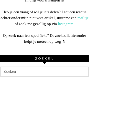
en blijf vooral hangen ☕︎
Heb je een vraag of wil je iets delen? Laat een reactie
achter onder mijn nieuwste artikel, stuur me een
mailtje
of zoek me gezellig op via
Instagram
.
Op zoek naar iets specifieks? De zoekbalk hieronder
helpt je meteen op weg
↴
ZOEKEN