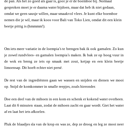
de pan. Als het zo goed als gaar is, gooi je er de boemboe bij. Normaal
gesproken moet je er daarna water bijdoen, maar dat heb ik niet gedaan,
omdat we geen sausje willen, maar smaakvol vlees. Je kunt elke boemboe
nemen die je wil, maar ik koos voor Bali van Toko Lien, omdat dit een klein
beetje pittig is (hmmmm!).
Om iets meer variatie in de loempia’s te brengen bak ik ook garnalen. Zo kun
je zowel rundvlees- en garnalen loempia’s maken. Ik bak ze op hoog vuur in
de wok en breng ze iets op smaak met zout, ketjap en een klein beetje
limoensap. Dit hoeft echter niet persé.
De rest van de ingrediënten gaan we wassen en snijden en dienen we mooi
op. Snijd de komkommer in smalle reepjes, zoals hieronder.
Doe een deel van de mihoen in een kom en schenk er kokend water overheen.
Laat dit 6 minuten staan, zodat de mihoen zacht en gaar wordt. Giet het water
af en laat het iets afkoelen.
Pluk de blaadjes sla van de krop en was ze, dep ze droog en leg ze mooi neer