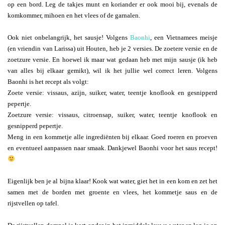
op een bord. Leg de takjes munt en koriander er ook mooi bij, evenals de
komkommer, mihoen en het vlees of de garnalen.
Ook niet onbelangrijk, het sausje! Volgens
Baonhi
, een Vietnamees meisje
(en vriendin van Larissa) uit Houten, heb je 2 versies. De zoetere versie en de
zoetzure versie. En hoewel ik maar wat gedaan heb met mijn sausje (ik heb
van alles bij elkaar gemikt), wil ik het jullie wel correct leren. Volgens
Baonhi is het recept als volgt:
Zoete versie: vissaus, azijn, suiker, water, teentje knoflook en gesnipperd
pepertje.
Zoetzure versie: vissaus, citroensap, suiker, water, teentje knoflook en
gesnipperd pepertje.
Meng in een kommetje alle ingrediënten bij elkaar. Goed roeren en proeven
en eventueel aanpassen naar smaak. Dankjewel Baonhi voor het saus recept!
Eigenlijk ben je al bijna klaar! Kook wat water, giet het in een kom en zet het
samen met de borden met groente en vlees, het kommetje saus en de
rijstvellen op tafel.