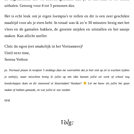
uithalen. Genoeg voor 4 tot 5 personen dus.
Het is echt leuk om je eigen loempia’s te rollen en dit is een zeer geschikte
maaltijd voor als je eters hebt. In totaal was ik zo’n 30 minuten bezig met het
vlees en de garnalen bakken, de groente snijden en uitstallen en het sausje
maken. Kan allicht sneller.
Chúc ăn ngon (eet smakelijk in het Vietnamees)!
Until next time,
Serena Verbon
ps. Normaal plaats ik recepten ’s middags (kan me voorstellen dat je hier niet op zit te wachten tijdens
je ontbijt), maar misschien breng ik jullie op een idee kunnen jullie uit werk of school nog
boodschapjes doen en dit vanavond al klaarmaken! Vandaar!
Let me know als jullie het gaan
maken of hebben gemaakt, en wat jullie er van vonden.
test
Volg: