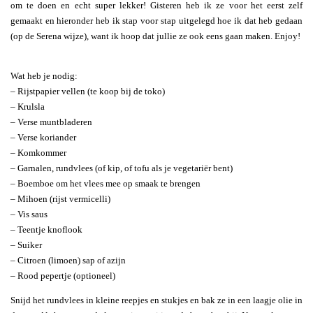
om te doen en echt super lekker! Gisteren heb ik ze voor het eerst zelf
gemaakt en hieronder heb ik stap voor stap uitgelegd hoe ik dat heb gedaan
(op de Serena wijze), want ik hoop dat jullie ze ook eens gaan maken. Enjoy!
Wat heb je nodig:
– Rijstpapier vellen (te koop bij de toko)
– Krulsla
– Verse muntbladeren
– Verse koriander
– Komkommer
– Garnalen, rundvlees (of kip, of tofu als je vegetariër bent)
– Boemboe om het vlees mee op smaak te brengen
– Mihoen (rijst vermicelli)
– Vis saus
– Teentje knoflook
– Suiker
– Citroen (limoen) sap of azijn
– Rood pepertje (optioneel)
Snijd het rundvlees in kleine reepjes en stukjes en bak ze in een laagje olie in