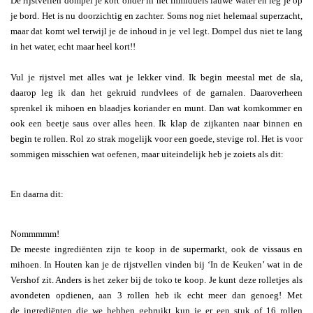
De rijstvellen dompel je kort onder in het inmiddels lauwe water en leg je op
je bord. Het is nu doorzichtig en zachter. Soms nog niet helemaal superzacht,
maar dat komt wel terwijl je de inhoud in je vel legt. Dompel dus niet te lang
in het water, echt maar heel kort!!
Vul je rijstvel met alles wat je lekker vind. Ik begin meestal met de sla,
daarop leg ik dan het gekruid rundvlees of de garnalen. Daaroverheen
sprenkel ik mihoen en blaadjes koriander en munt. Dan wat komkommer en
ook een beetje saus over alles heen. Ik klap de zijkanten naar binnen en
begin te rollen. Rol zo strak mogelijk voor een goede, stevige rol. Het is voor
sommigen misschien wat oefenen, maar uiteindelijk heb je zoiets als dit:
En daarna dit:
Nommmmm!
De meeste ingrediënten zijn te koop in de supermarkt, ook de vissaus en
mihoen. In Houten kan je de rijstvellen vinden bij ‘In de Keuken’ wat in de
Vershof zit. Anders is het zeker bij de toko te koop. Je kunt deze rolletjes als
avondeten opdienen, aan 3 rollen heb ik echt meer dan genoeg! Met
de ingrediënten die we hebben gebruikt kun je er een stuk of 16 rollen