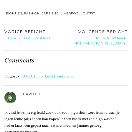
EIGHTIES
,
FASHION
,
JAREN 80
,
LIVERPOOL
,
OUTFIT
VORIGE BERICHT
VOLGENDE BERICHT
FILMPJE: OPGEMAAKT!
MIJN VERHAAL:
"IMPERFECTION IS BEAUTY"
Comments
Pingback:
OOTD: Booty Luv | Beautylab.nl
CHARLOTTE
Ik vind je t-shirt erg leuk! zoek ook zoon high short weet iemand waar je
tegen leuke prijs er een kan kopen? of een broek met een high wasted?
had er laatst een gepast maar zat niet mooi en jammer genoeg
geen grotere maat:*(