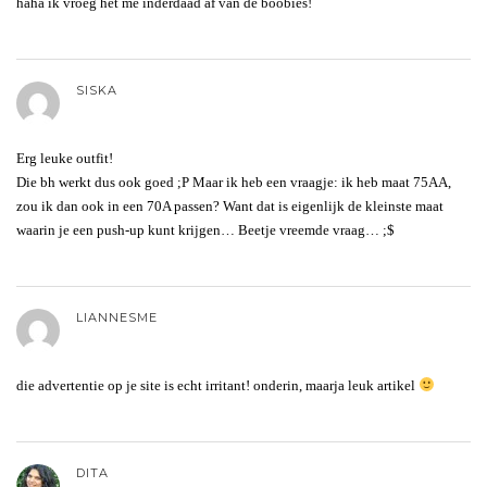
haha ik vroeg het me inderdaad af van de boobies!
SISKA
Erg leuke outfit!
Die bh werkt dus ook goed ;P Maar ik heb een vraagje: ik heb maat 75AA,
zou ik dan ook in een 70A passen? Want dat is eigenlijk de kleinste maat
waarin je een push-up kunt krijgen… Beetje vreemde vraag… ;$
LIANNESME
die advertentie op je site is echt irritant! onderin, maarja leuk artikel
DITA