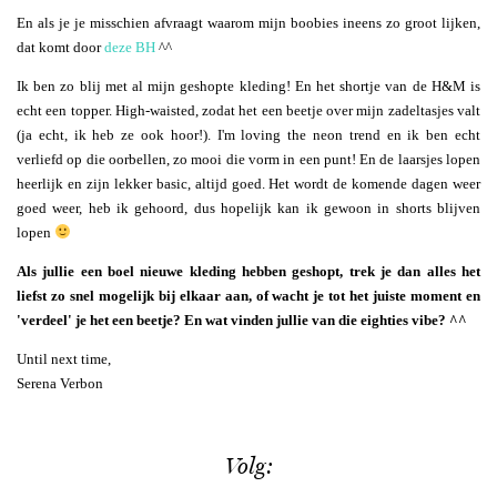
En als je je misschien afvraagt waarom mijn boobies ineens zo groot lijken,
dat komt door
deze BH
^^
Ik ben zo blij met al mijn geshopte kleding! En het shortje van de H&M is
echt een topper. High-waisted, zodat het een beetje over mijn zadeltasjes valt
(ja echt, ik heb ze ook hoor!). I'm loving the neon trend en ik ben echt
verliefd op die oorbellen, zo mooi die vorm in een punt! En de laarsjes lopen
heerlijk en zijn lekker basic, altijd goed. Het wordt de komende dagen weer
goed weer, heb ik gehoord, dus hopelijk kan ik gewoon in shorts blijven
lopen
Als jullie een boel nieuwe kleding hebben geshopt, trek je dan alles het
liefst zo snel mogelijk bij elkaar aan, of wacht je tot het juiste moment en
'verdeel' je het een beetje? En wat vinden jullie van die eighties vibe? ^^
Until next time,
Serena Verbon
Volg: