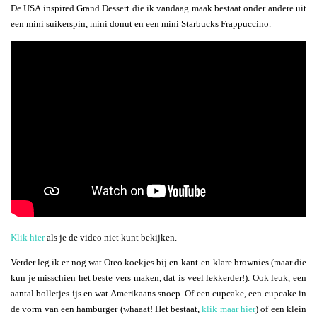
De USA inspired Grand Dessert die ik vandaag maak bestaat onder andere uit
een mini suikerspin, mini donut en een mini Starbucks Frappuccino.
Klik hier
als je de video niet kunt bekijken.
Verder leg ik er nog wat Oreo koekjes bij en kant-en-klare brownies (maar die
kun je misschien het beste vers maken, dat is veel lekkerder!). Ook leuk, een
aantal bolletjes ijs en wat Amerikaans snoep. Of een cupcake, een cupcake in
de vorm van een hamburger (whaaat! Het bestaat,
klik maar hier
) of een klein