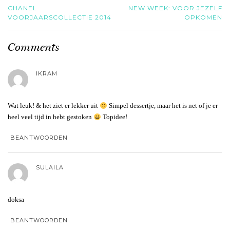
CHANEL
NEW WEEK: VOOR JEZELF
VOORJAARSCOLLECTIE 2014
OPKOMEN
Comments
IKRAM
Wat leuk! & het ziet er lekker uit
Simpel dessertje, maar het is net of je er
heel veel tijd in hebt gestoken
Topidee!
BEANTWOORDEN
SULAILA
doksa
BEANTWOORDEN