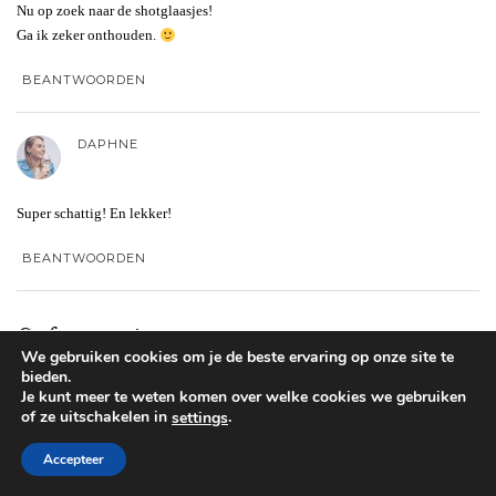
Nu op zoek naar de shotglaasjes!
Ga ik zeker onthouden.
BEANTWOORDEN
DAPHNE
Super schattig! En lekker!
BEANTWOORDEN
Geef een reactie
We gebruiken cookies om je de beste ervaring op onze site te
bieden.
Je e-mailadres wordt niet gepubliceerd.
Vereiste velden zijn gemarkeerd
Je kunt meer te weten komen over welke cookies we gebruiken
met
*
of ze uitschakelen in
.
settings
Reactie
*
Accepteer