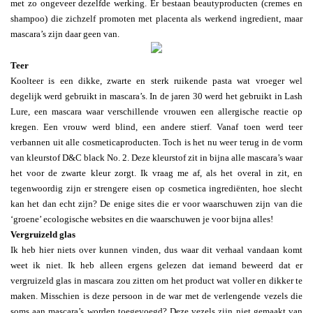
met zo ongeveer dezelfde werking. Er bestaan beautyproducten (cremes en
shampoo) die zichzelf promoten met placenta als werkend ingredient, maar
mascara’s zijn daar geen van.
Teer
Koolteer is een dikke, zwarte en sterk ruikende pasta wat vroeger wel
degelijk werd gebruikt in mascara’s. In de jaren 30 werd het gebruikt in Lash
Lure, een mascara waar verschillende vrouwen een allergische reactie op
kregen. Een vrouw werd blind, een andere stierf. Vanaf toen werd teer
verbannen uit alle cosmeticaproducten. Toch is het nu weer terug in de vorm
van kleurstof D&C black No. 2. Deze kleurstof zit in bijna alle mascara’s waar
het voor de zwarte kleur zorgt. Ik vraag me af, als het overal in zit, en
tegenwoordig zijn er strengere eisen op cosmetica ingrediënten, hoe slecht
kan het dan echt zijn? De enige sites die er voor waarschuwen zijn van die
‘groene’ ecologische websites en die waarschuwen je voor bijna alles!
Vergruizeld glas
Ik heb hier niets over kunnen vinden, dus waar dit verhaal vandaan komt
weet ik niet. Ik heb alleen ergens gelezen dat iemand beweerd dat er
vergruizeld glas in mascara zou zitten om het product wat voller en dikker te
maken. Misschien is deze persoon in de war met de verlengende vezels die
soms aan mascara’s worden toegevoegd? Deze vezels zijn niet gemaakt van