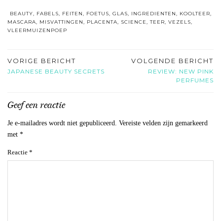
BEAUTY
,
FABELS
,
FEITEN
,
FOETUS
,
GLAS
,
INGREDIENTEN
,
KOOLTEER
,
MASCARA
,
MISVATTINGEN
,
PLACENTA
,
SCIENCE
,
TEER
,
VEZELS
,
VLEERMUIZENPOEP
VORIGE BERICHT
VOLGENDE BERICHT
JAPANESE BEAUTY SECRETS
REVIEW: NEW PINK
PERFUMES
Geef een reactie
Je e-mailadres wordt niet gepubliceerd.
Vereiste velden zijn gemarkeerd
met
*
Reactie
*