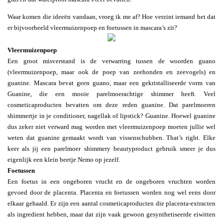
Waar komen die ideeën vandaan, vroeg ik me af? Hoe verzint iemand het dat
er bijvoorbeeld vleermuizenpoep en foetussen in mascara’s zit?
Vleermuizenpoep
Een groot misverstand is de verwarring tussen de woorden guano
(vleermuizenpoep, maar ook de poep van zeehonden en zeevogels) en
guanine. Mascara bevat geen guano, maar een gekristalliseerde vorm van
Guanine, die een mooie parelmoerachtige shimmer heeft. Veel
cosmeticaproducten bevatten om deze reden guanine. Dat parelmoeren
shimmertje in je conditioner, nagellak of lipstick? Guanine. Hoewel guanine
dus zeker niet verward mag worden met vleermuizenpoep moeten jullie wel
weten dat guanine gemaakt wordt van vissenschubben. That’s right. Elke
keer als jij een parelmoer shimmery beautyproduct gebruik smeer je dus
eigenlijk een klein beetje Nemo op jezelf.
Foetussen
Een foetus in een ongeboren vrucht en de ongeboren vruchten worden
gevoed door de placenta. Placenta en foetussen worden nog wel eens door
elkaar gehaald. Er zijn een aantal cosmeticaproducten die placenta-extracten
als ingredient hebben, maar dat zijn vaak gewoon gesynthetiseerde eiwitten