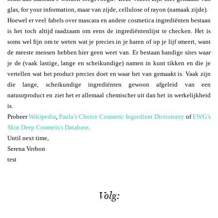
glas, for your information, maar van zijde, cellulose of rayon (namaak zijde).
Hoewel er veel fabels over mascara en andere cosmetica ingrediënten bestaan
is het toch altijd raadzaam om eens de ingrediëntenlijst te checken. Het is
soms wel fijn om te weten wat je precies in je haren of op je lijf smeert, want
de meeste mensen hebben hier geen weet van. Er bestaan handige sites waar
je de (vaak lastige, lange en scheikundige) namen in kunt tikken en die je
vertellen wat het product precies doet en waar het van gemaakt is. Vaak zijn
die lange, scheikundige ingrediënten gewoon afgeleid van een
natuurproduct en ziet het er allemaal chemischer uit dan het in werkelijkheid
is.
Probeer
Wikipedia
,
Paula’s Choice Cosmetic Ingredient Dictionairy
of
EWG’s
Skin Deep Cosmetics Database
.
Until next time,
Serena Verbon
test
Volg: