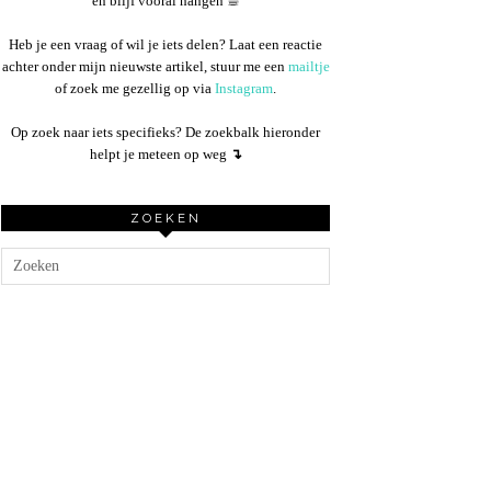
en blijf vooral hangen ☕︎
Heb je een vraag of wil je iets delen? Laat een reactie
achter onder mijn nieuwste artikel, stuur me een
mailtje
of zoek me gezellig op via
Instagram
.
Op zoek naar iets specifieks? De zoekbalk hieronder
helpt je meteen op weg
↴
ZOEKEN