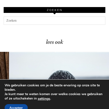
ZOEKEN
lees ook
We gebruiken cookies om je de beste ervaring op onze site te
Bekende winterproblemen én hun …
bieden.
Je kunt meer te weten komen over welke cookies we gebruiken
of ze uitschakelen in
.
settings
© 2026
BEAUTYLAB.NL
FAQ
ALGEMENE
VOORWAARDEN
Accepteer