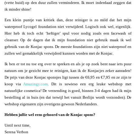
(vette huid) op den duur zullen verminderen. Ik moet inderdaad zeggen dat
ik minder shine!
Een klein puntje van kritiek dan, deze reiniger is zo mild dat het mijn
waterproof Lycogel foundation niet verwijderd. Logisch ook wel, eigenlijk.
Hier heb ik toch echt ‘heftiger’ spul voor nodig zoals een facewash of
cleanser. Op de dagen dat ik mijn foundation niet gebruik maak ik wel
gebruik van de Konjac spons. De meeste foundations zijn niet waterproof en
zullen wel gemakkelijk verwijderd kunnen worden met de Konjac.
Ik ben er tot nu toe erg over te spreken en als je op zoek bent naar iets puur
natuurs om je gezicht mee te reinigen, kan ik de Konjacjes zeker aanraden!
De prijs van deze Konjac sponsjes ligt tussen de €6,95 en €7,95 en ze zijn te
koop via
Amazingy.com
. Dit is sowieso een erg leuke webshop met
natuurlijke cosmetica! De verzending is goed, binnen 3-4 dagen had ik mijn
bestelling al in huis (en dat terwijl het vanuit Berlijn wordt verzonden). De
webshop eigenaren zijn overigens gewoon Nederlanders.
Hebben jullie wel eens gehoord van de Konjac spons?
Until next time,
Serena Verbon