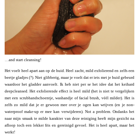
…and start cleansing!
Het voelt heel apart aan op de huid. Heel zacht, mild exfolierend en zelfs een
beetje gladjes (?). Niet glibberig, maar je voelt dat er iets met je huid gebeurd
waardoor het gladder aanvoelt. Ik heb niet per se het idee dat het keihard
deepcleansed. Het exfolierende effect is heel mild (het is niet te vergelijken
met een scrubhandschoentje, washandje of facial brush, véél milder). Het is
zelfs zo mild dat je er gewoon mee over je ogen kan wrijven (en je non-
waterproof make-up er mee kan verwijderen). Not a problem. Ondanks het
naar mijn smaak te milde karakter van deze reiniging heeft mijn gezicht na
afloop toch een lekker fris en gereinigd gevoel. Het is heel apart, maar het
werkt!