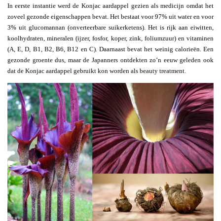
In eerste instantie werd de Konjac aardappel gezien als medicijn omdat het
zoveel gezonde eigenschappen bevat. Het bestaat voor 97% uit water en voor
3% uit glucomannan (onverteerbare suikerketens). Het is rijk aan eiwitten,
koolhydraten, mineralen (ijzer, fosfor, koper, zink, foliumzuur) en vitaminen
(A, E, D, B1, B2, B6, B12 en C). Daarnaast bevat het weinig calorieën. Een
gezonde groente dus, maar de Japanners ontdekten zo’n eeuw geleden ook
dat de Konjac aardappel gebruikt kon worden als beauty treatment.