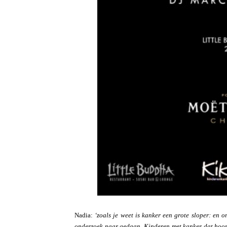
Nadia:
‘zoals je weet is kanker een grote sloper: en 
onderzoek naar gedaan. Kinderen met kanker dat hoort