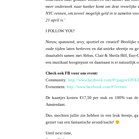
meer onderzoek naar kanker komt om deze vreselijke 
NYC rennen, om zoveel mogelijk geld in te zamelen voo
21 april is.’
I FOLLOW YOU!
Nieuw, spannend, sexy, sportief en creatief! Heerlij
oude tijden laten herleven en dat unieke sfeertje en 
draaitafels samen met Abbas, Clair & Sheila Hill, Eno
een muzikaal hoogtepunt en daarnaast is er natuurlijk 
Check ook FB voor ons event:
Community:
http://www.facebook.com/#!/pages/I-F
Evenement:
http://www.facebook.com/#!/events
De kaartjes kosten €17,50 per stuk en 100% van de 
Amsterdam.
Dus, mochten jullie zin hebben in een leuk feestje,
geniet van een fantastische avond/nacht!
Until next time,