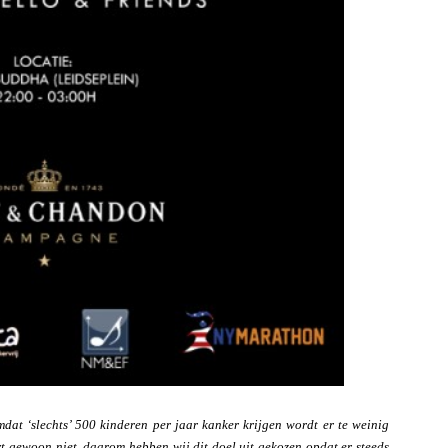
omdat ‘slechts’ 500 kinderen per jaar kanker krijgen wordt er te weinig
 gewoon niet, daarom hebben wij dit doel uit gekozen opdat er steeds