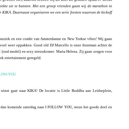
ziekte uit te bannen. Met een groep vrienden gaan wij de marathon in
r KIKA. Daarnaast organiseren we een serie feesten waarvan de kickoff
ke muziek en een combi van Amsterdamse en New Yorkse vibes! Wij gaan
gevoel weer oppakken. Good old DJ Marcello is onze frontman achter de
-C (oud model) en sexy nieuwkomer: Maria Helena. Zij gaan zorgen voor
ook entertainment geregeld.
OLLOW-YOU
winst gaat naar KIKA! De locatie is Little Buddha aan Leidseplein,
 ga dan komende zaterdag naar I FOLLOW YOU, steun het goede doel en