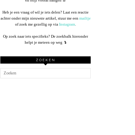
en blijf vooral hangen ☕︎
Heb je een vraag of wil je iets delen? Laat een reactie
achter onder mijn nieuwste artikel, stuur me een
mailtje
of zoek me gezellig op via
Instagram
.
Op zoek naar iets specifieks? De zoekbalk hieronder
helpt je meteen op weg
↴
ZOEKEN