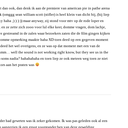
at dan ook, dan denk ik aan de premiere van american pie in pathe arena
(omggg sean william scott (stifler) is heel klein van dicht bij, (hij liep
y haha ;):):):)) maar anyway, zij stond voor mtv op de rode loper en
r. en ze zette zich zooo voor lul elke keer, domme vragen, dom lachje,
e gestreamd in de zalen waar bezoekers zaten die de film gingen kijken
een domme opmerking maakte haha XD toen deed op een gegeven moment
e deed het wel overigens, en ze was op dat moment met een van de
hmm… well the sound is not working right know, but they see us in the
) soms nadia? hahahahaha en toen liep ze ook meteen weg toen ze niet
tors aan het praten was
erder had geweten was ik zeker gekomen. Ik was pas geleden ook al een
 En aangezien ik een groot voorstander ben van deze geweldige