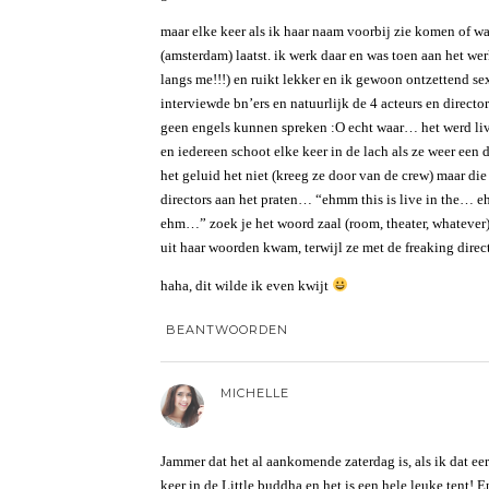
maar elke keer als ik haar naam voorbij zie komen of w
(amsterdam) laatst. ik werk daar en was toen aan het werk 
langs me!!!) en ruikt lekker en ik gewoon ontzettend sex
interviewde bn’ers en natuurlijk de 4 acteurs en directo
geen engels kunnen spreken :O echt waar… het werd liv
en iedereen schoot elke keer in de lach als ze weer 
het geluid het niet (kreeg ze door van de crew) maar di
directors aan het praten… “ehmm this is live in the… e
ehm…” zoek je het woord zaal (room, theater, whatever
uit haar woorden kwam, terwijl ze met de freaking direc
haha, dit wilde ik even kwijt
BEANTWOORDEN
MICHELLE
Jammer dat het al aankomende zaterdag is, als ik dat e
keer in de Little buddha en het is een hele leuke tent!