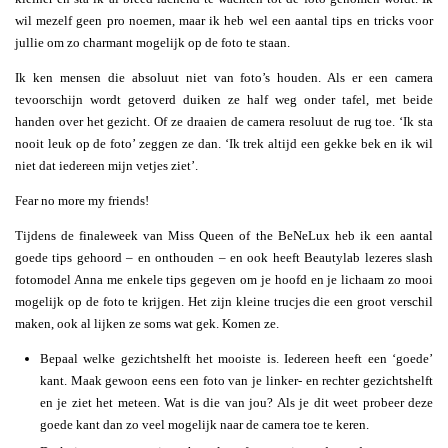
wil mezelf geen pro noemen, maar ik heb wel een aantal tips en tricks voor
jullie om zo charmant mogelijk op de foto te staan.
Ik ken mensen die absoluut niet van foto’s houden. Als er een camera
tevoorschijn wordt getoverd duiken ze half weg onder tafel, met beide
handen over het gezicht. Of ze draaien de camera resoluut de rug toe. ‘Ik sta
nooit leuk op de foto’ zeggen ze dan. ‘Ik trek altijd een gekke bek en ik wil
niet dat iedereen mijn vetjes ziet’.
Fear no more my friends!
Tijdens de finaleweek van Miss Queen of the BeNeLux heb ik een aantal
goede tips gehoord – en onthouden – en ook heeft Beautylab lezeres slash
fotomodel Anna me enkele tips gegeven om je hoofd en je lichaam zo mooi
mogelijk op de foto te krijgen. Het zijn kleine trucjes die een groot verschil
maken, ook al lijken ze soms wat gek. Komen ze.
Bepaal welke gezichtshelft het mooiste is. Iedereen heeft een ‘goede’
kant. Maak gewoon eens een foto van je linker- en rechter gezichtshelft
en je ziet het meteen. Wat is die van jou? Als je dit weet probeer deze
goede kant dan zo veel mogelijk naar de camera toe te keren.