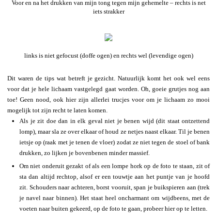
Voor en na het drukken van mijn tong tegen mijn gehemelte – rechts is net
iets strakker
links is niet gefocust (doffe ogen) en rechts wel (levendige ogen)
Dit waren de tips wat betreft je gezicht. Natuurlijk komt het ook wel eens
voor dat je hele lichaam vastgelegd gaat worden. Oh, goeie grutjes nog aan
toe! Geen nood, ook hier zijn allerlei trucjes voor om je lichaam zo mooi
mogelijk tot zijn recht te laten komen.
Als je zit doe dan in elk geval niet je benen wijd (dit staat ontzettend
lomp), maar sla ze over elkaar of houd ze netjes naast elkaar. Til je benen
ietsje op (raak met je tenen de vloer) zodat ze niet tegen de stoel of bank
drukken, zo lijken je bovenbenen minder massief.
Om niet onderuit gezakt of als een lompe hork op de foto te staan, zit of
sta dan altijd rechtop, alsof er een touwtje aan het puntje van je hoofd
zit. Schouders naar achteren, borst vooruit, span je buikspieren aan (trek
je navel naar binnen). Het staat heel oncharmant om wijdbeens, met de
voeten naar buiten gekeerd, op de foto te gaan, probeer hier op te letten.