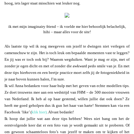
hoog, iets lager staat misschien wat leuker nog.
ik met mijn imaginairy friend – ik voelde me hier behoorlijk belachelijk,
hihi – maar alles voor de site!
Als laatste tip wil ik nog meegeven om jezelf te dwingen niet verlegen of
cameraschuw te zijn. Het is toch leuk om bepaalde momenten vast te leggen?
En jij was er toch ook bij? Waarom wegduiken. Want je mag er zijn, met of
zonder je ogen dicht en met of zonder die awkward pedo smile van je. En met
deze tips hierboven en een beetje practice moet zelfs jij de fotogeniekheid in
je naar boven kunnen halen, I’m sure.
Ik wil Anna bedanken voor haar hulp met het geven van echte modellen tips.
Ze doet trouwens mee aan een wedstrijd van FHM – de 500 mooiste vrouwen
van Nederland. Ik heb al op haar gestemd, willen jullie dat ook doen? Ze
heeft me goed geholpen dus ik gun het haar van harte! Stemmen kan via een
Facebook ‘like’ (
klik hier)
. Alvast bedankt!
Ik hoop dat jullie wat aan deze tips hebben! Wees niet bang om het de
eerstvolgende keer dat er een foto van je wordt gemaakt uit te proberen. Of
om gewoon schaamteloos foto’s van jezelf te maken om te kijken of het