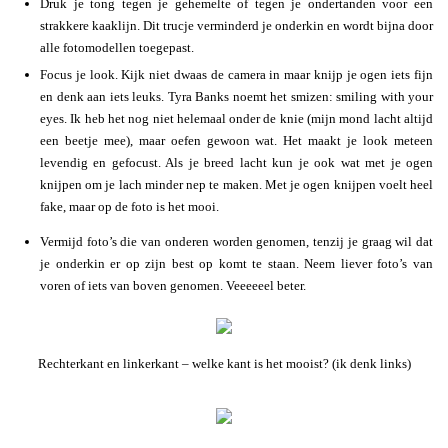
Druk je tong tegen je gehemelte of tegen je ondertanden voor een
strakkere kaaklijn. Dit trucje verminderd je onderkin en wordt bijna door
alle fotomodellen toegepast.
Focus je look. Kijk niet dwaas de camera in maar knijp je ogen iets fijn
en denk aan iets leuks. Tyra Banks noemt het smizen: smiling with your
eyes. Ik heb het nog niet helemaal onder de knie (mijn mond lacht altijd
een beetje mee), maar oefen gewoon wat. Het maakt je look meteen
levendig en gefocust. Als je breed lacht kun je ook wat met je ogen
knijpen om je lach minder nep te maken. Met je ogen knijpen voelt heel
fake, maar op de foto is het mooi.
Vermijd foto’s die van onderen worden genomen, tenzij je graag wil dat
je onderkin er op zijn best op komt te staan. Neem liever foto’s van
voren of iets van boven genomen. Veeeeeel beter.
Rechterkant en linkerkant – welke kant is het mooist? (ik denk links)