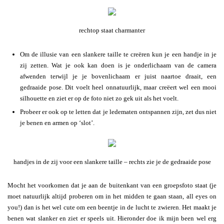
rechtop staat charmanter
Om de illusie van een slankere taille te creëren kun je een handje in je
zij zetten. Wat je ook kan doen is je onderlichaam van de camera
afwenden terwijl je je bovenlichaam er juist naartoe draait, een
gedraaide pose. Dit voelt heel onnatuurlijk, maar creëert wel een mooi
silhouette en ziet er op de foto niet zo gek uit als het voelt.
Probeer er ook op te letten dat je ledematen ontspannen zijn, zet dus niet
je benen en armen op ‘slot’.
handjes in de zij voor een slankere taille – rechts zie je de gedraaide pose
Mocht het voorkomen dat je aan de buitenkant van een groepsfoto staat (je
moet natuurlijk altijd proberen om in het midden te gaan staan, all eyes on
you!) dan is het wel cute om een beentje in de lucht te zwieren. Het maakt je
benen wat slanker en ziet er speels uit. Hieronder doe ik mijn been wel erg