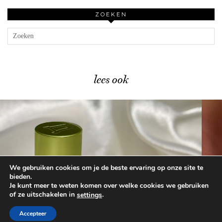
ZOEKEN
lees ook
We gebruiken cookies om je de beste ervaring op onze site te
Catrice Glass Cloud Trend …
bieden.
Je kunt meer te weten komen over welke cookies we gebruiken
of ze uitschakelen in
.
settings
© 2026
BEAUTYLAB.NL
FAQ
ALGEMENE
VOORWAARDEN
Accepteer
WORDPRESS THEME BY
pipdig