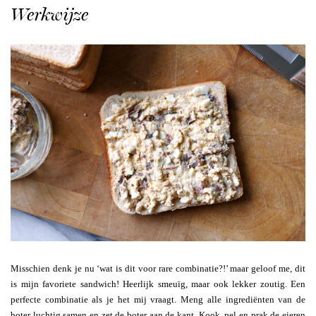
Werkwijze
Misschien denk je nu ‘wat is dit voor rare combinatie?!’ maar geloof me, dit
is mijn favoriete sandwich! Heerlijk smeuïg, maar ook lekker zoutig. Een
perfecte combinatie als je het mij vraagt. Meng alle ingrediënten van de
boter luchtig samen en zet de boter aan de kant. Kook, pel en prak de eieren