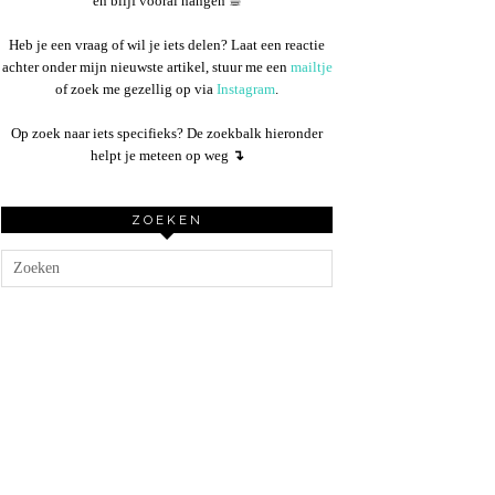
en blijf vooral hangen ☕︎
Heb je een vraag of wil je iets delen? Laat een reactie
achter onder mijn nieuwste artikel, stuur me een
mailtje
of zoek me gezellig op via
Instagram
.
Op zoek naar iets specifieks? De zoekbalk hieronder
helpt je meteen op weg
↴
ZOEKEN