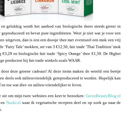
en gelukkig wordt het aanbod van biologische thees steeds groter in
 geproduceerd en bevat pure ingrediënten. Weet je niet wat je voor een
uro uitgeven, dan is een een doosje thee met eventueel een mok een vrij
de ‘Fairy Tale’ mokken, set van 3 €12,50, fair trade ‘Thai Tradition’ mok
 €3,29 en biologische fair trade ‘Spicy Orange’ thee €1,59. De Higher
ige producten bij fair trade winkels zoals WAAR.
kt door deze groene cadeaus! Al deze items maken de wereld een beetje
een deels ook milieuvriendelijk gereproduceerd te worden. Hopelijk kan
en toe wat dier- en milieu-vriendelijker te leven.
 je uit om mijn twee websites een keer te bezoeken:
GreenBeautyBlog.nl
w en
Naoki.nl
waar ik vegetarische recepten deel en op zoek ga naar de
s.