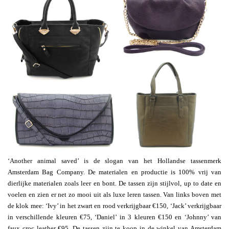
‘Another animal saved’ is de slogan van het Hollandse tassenmerk
Amsterdam Bag Company. De materialen en productie is 100% vrij van
dierlijke materialen zoals leer en bont. De tassen zijn stijlvol, up to date en
voelen en zien er net zo mooi uit als luxe leren tassen. Van links boven met
de klok mee: ‘Ivy’ in het zwart en rood verkrijgbaar €150, ‘Jack’ verkrijgbaar
in verschillende kleuren €75, ‘Daniel’ in 3 kleuren €150 en ‘Johnny’ van
faux croc leather €95. De tassen zijn te koop in de winkel van Amsterdam