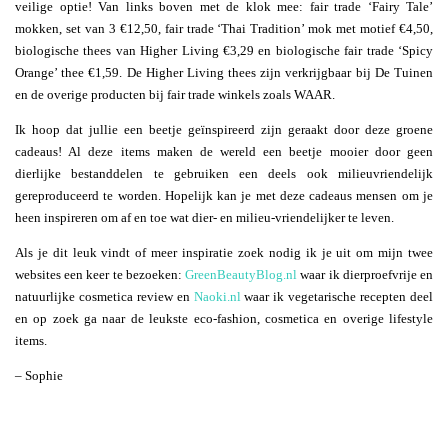
veilige optie! Van links boven met de klok mee: fair trade ‘Fairy Tale’
mokken, set van 3 €12,50, fair trade ‘Thai Tradition’ mok met motief €4,50,
biologische thees van Higher Living €3,29 en biologische fair trade ‘Spicy
Orange’ thee €1,59. De Higher Living thees zijn verkrijgbaar bij De Tuinen
en de overige producten bij fair trade winkels zoals WAAR.
Ik hoop dat jullie een beetje geïnspireerd zijn geraakt door deze groene
cadeaus! Al deze items maken de wereld een beetje mooier door geen
dierlijke bestanddelen te gebruiken een deels ook milieuvriendelijk
gereproduceerd te worden. Hopelijk kan je met deze cadeaus mensen om je
heen inspireren om af en toe wat dier- en milieu-vriendelijker te leven.
Als je dit leuk vindt of meer inspiratie zoek nodig ik je uit om mijn twee
websites een keer te bezoeken:
GreenBeautyBlog.nl
waar ik dierproefvrije en
natuurlijke cosmetica review en
Naoki.nl
waar ik vegetarische recepten deel
en op zoek ga naar de leukste eco-fashion, cosmetica en overige lifestyle
items.
– Sophie