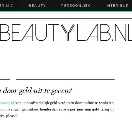
ER MIJ
BEAUTY
PERSOONLIJK
INTERIEUR
 door geld uit te geven?
usway.nl
kun je daadwerkelijk geld verdienen door online te winkelen.
eld ontvangen gebruikers
honderden euro’s per jaar aan geld terug
op
es, please!