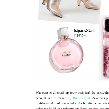
Wat staat er allemaal op jouw wish list? De eerstvol
account aan te maken bij
Bonusway.nl
. Zeker als j
thuisbezorgd.nl of doe je wekelijks boodschappen via 
ticket via KLM, een vakantie via Booking.com, een nieu