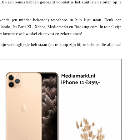
,- aan bonus hebben gespaard voordat je het kunt laten storten op je
ende (en minder bekende) webshops in hun lijst staan. Denk aan
alando, Ici Paris XL, Xenos, Mediamarkt en Booking.com. In totaal zijn
 favoriete webwinkel zit er vast en zeker tussen!
mijn verlanglijstje heb staan (en te koop zijn bij webshops die allemaal