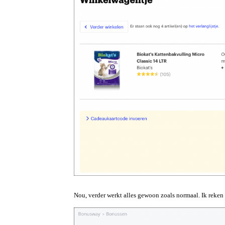
Nou, verder werkt alles gewoon zoals normaal. Ik reken m