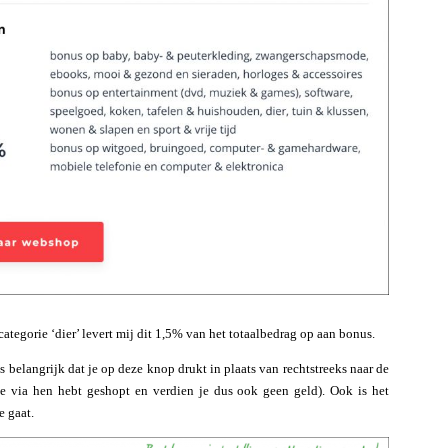
ategorie ‘dier’ levert mij dit 1,5% van het totaalbedrag op aan bonus.
is belangrijk dat je op deze knop drukt in plaats van rechtstreeks naar de
je via hen hebt geshopt en verdien je dus ook geen geld). Ook is het
e gaat.