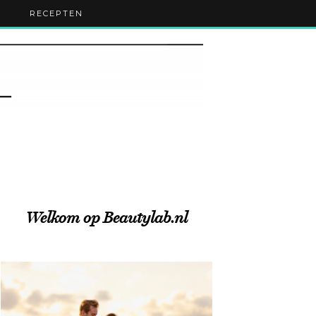
RECEPTEN
Welkom op Beautylab.nl