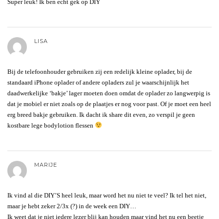
Super leuk! Ik ben echt gek op DIY
LISA
Bij de telefoonhouder gebruiken zij een redelijk kleine oplader, bij de
standaard iPhone oplader of andere opladers zul je waarschijnlijk het
daadwerkelijke ‘bakje’ lager moeten doen omdat de oplader zo langwerpig is
dat je mobiel er niet zoals op de plaatjes er nog voor past. Of je moet een heel
erg breed bakje gebruiken. Ik dacht ik share dit even, zo verspil je geen
kostbare lege bodylotion flessen
MARIJE
Ik vind al die DIY’S heel leuk, maar word het nu niet te veel? Ik tel het niet,
maar je hebt zeker 2/3x (?) in de week een DIY…
Ik weet dat je niet iedere lezer blij kan houden maar vind het nu een beetje