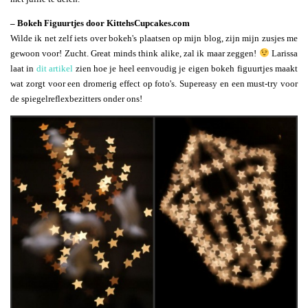
– Bokeh Figuurtjes door KittehsCupcakes.com
Wilde ik net zelf iets over bokeh's plaatsen op mijn blog, zijn mijn zusjes me
gewoon voor! Zucht. Great minds think alike, zal ik maar zeggen!
Larissa
laat in
dit artikel
zien hoe je heel eenvoudig je eigen bokeh figuurtjes maakt
wat zorgt voor een dromerig effect op foto's. Supereasy en een must-try voor
de spiegelreflexbezitters onder ons!