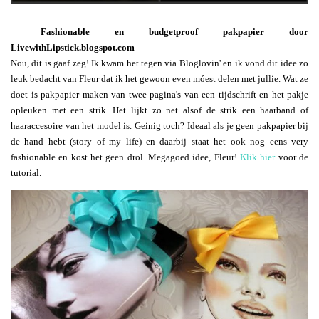
– Fashionable en budgetproof pakpapier door
LivewithLipstick.blogspot.com
Nou, dit is gaaf zeg! Ik kwam het tegen via Bloglovin' en ik vond dit idee zo
leuk bedacht van Fleur dat ik het gewoon even móest delen met jullie. Wat ze
doet is pakpapier maken van twee pagina's van een tijdschrift en het pakje
opleuken met een strik. Het lijkt zo net alsof de strik een haarband of
haaraccesoire van het model is. Geinig toch? Ideaal als je geen pakpapier bij
de hand hebt (story of my life) en daarbij staat het ook nog eens very
fashionable en kost het geen drol. Megagoed idee, Fleur!
Klik hier
voor de
tutorial.