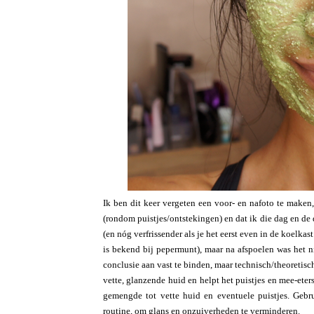
Ik ben dit keer vergeten een voor- en nafoto te maken
(rondom puistjes/ontstekingen) en dat ik die dag en de 
(en nóg verfrissender als je het eerst even in de koelkas
is bekend bij pepermunt), maar na afspoelen was het n
conclusie aan vast te binden, maar technisch/theoretis
vette, glanzende huid en helpt het puistjes en mee-ete
gemengde tot vette huid en eventuele puistjes. Gebr
routine, om glans en onzuiverheden te verminderen.