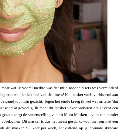
, maar wat ik vooral merkte was dat mijn roodheid iets was verminderd
dag erna minder last had van shininess! Het masker voelt verfrissend aan
t bewaard) op mijn gezicht. Tegen het einde kreeg ik wel wat irritatie (dat
iet rood of gevoelig. Ik moet dit masker vaker proberen om er écht een
ch gezien zorgt de samenstelling van dit Munt Maskertje voor een minder
rs voorkomen. Dit masker is dus het meest geschikt voor mensen met een
uik dit masker 2-3 keer per week, aanvullend op je normale skincare