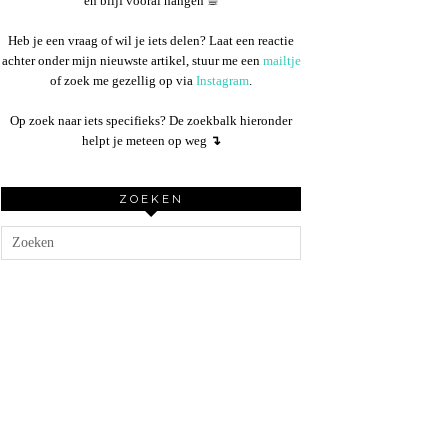
en blijf vooral hangen ☕︎
Heb je een vraag of wil je iets delen? Laat een reactie
achter onder mijn nieuwste artikel, stuur me een
mailtje
of zoek me gezellig op via
Instagram
.
Op zoek naar iets specifieks? De zoekbalk hieronder
helpt je meteen op weg
↴
ZOEKEN