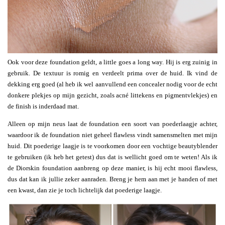
Ook voor deze foundation geldt, a little goes a long way. Hij is erg zuinig in
gebruik. De textuur is romig en verdeelt prima over de huid. Ik vind de
dekking erg goed (al heb ik wel aanvullend een concealer nodig voor de echt
donkere plekjes op mijn gezicht, zoals acné littekens en pigmentvlekjes) en
de finish is inderdaad mat.
Alleen op mijn neus laat de foundation een soort van poederlaagje achter,
waardoor ik de foundation niet geheel flawless vindt samensmelten met mijn
huid. Dit poederige laagje is te voorkomen door een vochtige beautyblender
te gebruiken (ik heb het getest) dus dat is wellicht goed om te weten! Als ik
de Diorskin foundation aanbreng op deze manier, is hij echt mooi flawless,
dus dat kan ik jullie zeker aanraden. Breng je hem aan met je handen of met
een kwast, dan zie je toch lichtelijk dat poederige laagje.