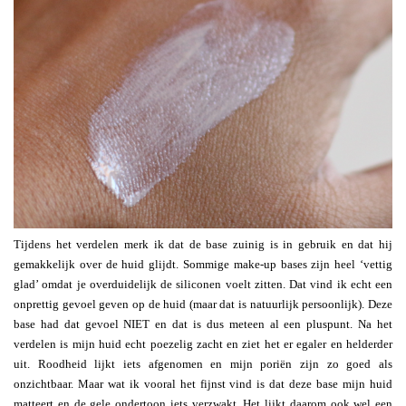
Tijdens het verdelen merk ik dat de base zuinig is in gebruik en dat hij
gemakkelijk over de huid glijdt. Sommige make-up bases zijn heel ‘vettig
glad’ omdat je overduidelijk de siliconen voelt zitten. Dat vind ik echt een
onprettig gevoel geven op de huid (maar dat is natuurlijk persoonlijk). Deze
base had dat gevoel NIET en dat is dus meteen al een pluspunt. Na het
verdelen is mijn huid echt poezelig zacht en ziet het er egaler en helderder
uit. Roodheid lijkt iets afgenomen en mijn poriën zijn zo goed als
onzichtbaar. Maar wat ik vooral het fijnst vind is dat deze base mijn huid
matteert en de gele ondertoon iets verzwakt. Het lijkt daarom ook wel een