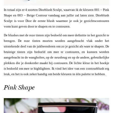
In totaal zijn er 4 soorten Diorblush Sculpt, waarvan ik de kleuren 001 – Pink
Shape en 003 – Beige Contour vandaag aan jullie zal laten zien. Diorblush
Sculpt is voor Dior de eerste blush waarmee je ook je gezichtscontouren
vorm kunt geven door te shapen en te contouren.
De blushes met de roze tinten zijn bedoeld om meer definitie in het gezicht te
brengen. De roze tinten moeten worden aangebracht vlak onder het
uitstekende deel van de jukbeenderen om zo je gezicht als ware te shapen. De
bruinige tinten zijn bedoeld om mee te contouren, en kunnen worden
aangebracht in de wangholtes, op de neusbrug en op de andere, gebruikelijke
plekken die je donkerder maakt bij contouren. De lichte kleur in het hoekje
is bedoeld om mee te highlighten. Ik vind het idee van een contourblush erg
leuk, en het is ook zeker handig om beide kleuren in één palette te hebben.
Pink Shape