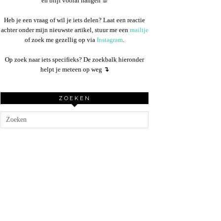
en blijf vooral hangen ☕︎
Heb je een vraag of wil je iets delen? Laat een reactie
achter onder mijn nieuwste artikel, stuur me een
mailtje
of zoek me gezellig op via
Instagram
.
Op zoek naar iets specifieks? De zoekbalk hieronder
helpt je meteen op weg
↴
ZOEKEN