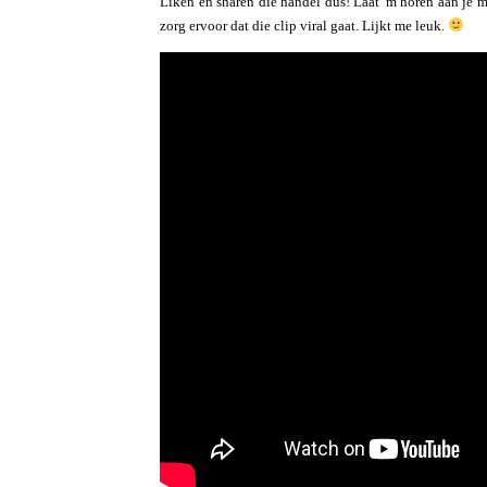
Liken en sharen die handel dus! Laat 'm horen aan je m
zorg ervoor dat die clip viral gaat. Lijkt me leuk.