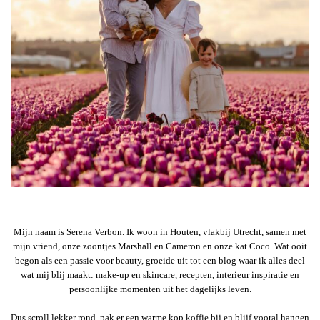
Mijn naam is Serena Verbon. Ik woon in Houten, vlakbij Utrecht, samen met
mijn vriend, onze zoontjes Marshall en Cameron en onze kat Coco. Wat ooit
begon als een passie voor beauty, groeide uit tot een blog waar ik alles deel
wat mij blij maakt: make-up en skincare, recepten, interieur inspiratie en
persoonlijke momenten uit het dagelijks leven.
Dus scroll lekker rond, pak er een warme kop koffie bij en blijf vooral hangen