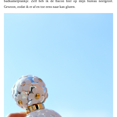
badkamerplankje. Zelf heb ik de flacon hier op mijn bureau neergezet.
Gewoon, zodat ik er af en toe eens naar kan gluren.