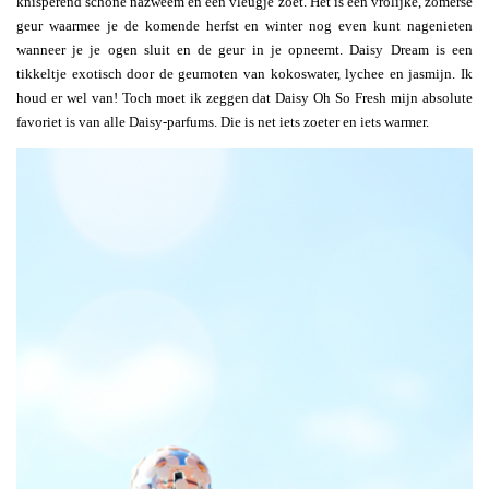
knisperend schone nazweem en een vleugje zoet. Het is een vrolijke, zomerse
geur waarmee je de komende herfst en winter nog even kunt nagenieten
wanneer je je ogen sluit en de geur in je opneemt. Daisy Dream is een
tikkeltje exotisch door de geurnoten van kokoswater, lychee en jasmijn. Ik
houd er wel van! Toch moet ik zeggen dat Daisy Oh So Fresh mijn absolute
favoriet is van alle Daisy-parfums. Die is net iets zoeter en iets warmer.