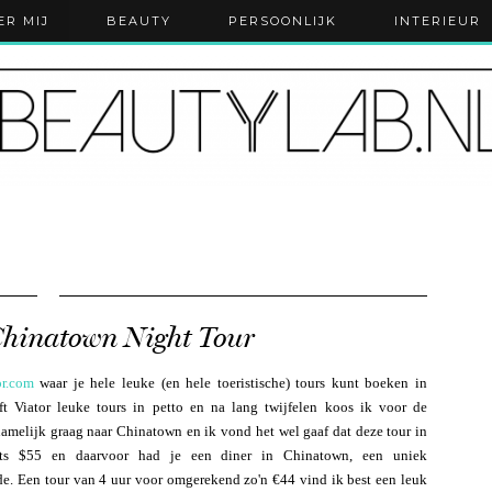
ER MIJ
BEAUTY
PERSOONLIJK
INTERIEUR
Chinatown Night Tour
or.com
waar je hele leuke (en hele toeristische) tours kunt boeken in
t Viator leuke tours in petto en na lang twijfelen koos ik voor de
namelijk graag naar Chinatown en ik vond het wel gaaf dat deze tour in
hts $55 en daarvoor had je een diner in Chinatown, een uniek
e. Een tour van 4 uur voor omgerekend zo'n €44 vind ik best een leuk