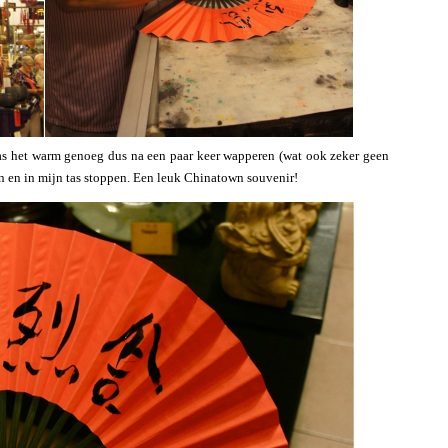
as het warm genoeg dus na een paar keer wapperen (wat ook zeker geen
 en in mijn tas stoppen. Een leuk Chinatown souvenir!