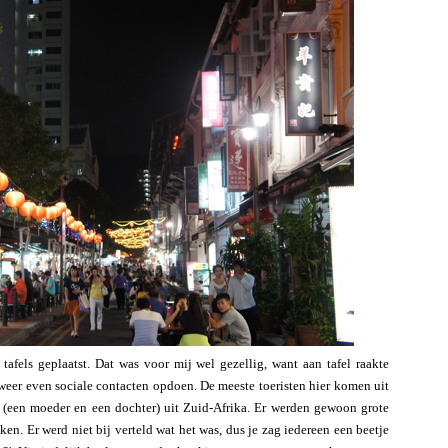
fels geplaatst. Dat was voor mij wel gezellig, want aan tafel raakte
 weer even sociale contacten opdoen. De meeste toeristen hier komen uit
 (een moeder en een dochter) uit Zuid-Afrika. Er werden gewoon grote
en. Er werd niet bij verteld wat het was, dus je zag iedereen een beetje