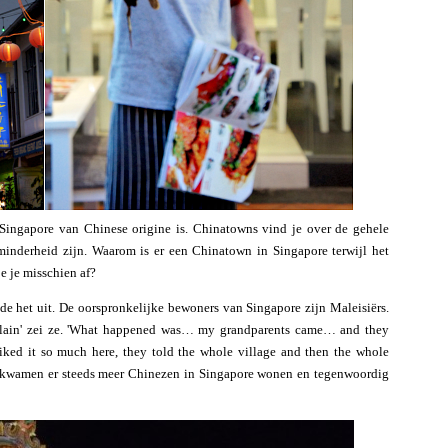
Singapore van Chinese origine is. Chinatowns vind je over de gehele
minderheid zijn. Waarom is er een Chinatown in Singapore terwijl het
e je misschien af?
gde het uit. De oorspronkelijke bewoners van Singapore zijn Maleisiërs.
xplain' zei ze. 'What happened was… my grandparents came… and they
liked it so much here, they told the whole village and then the whole
 kwamen er steeds meer Chinezen in Singapore wonen en tegenwoordig