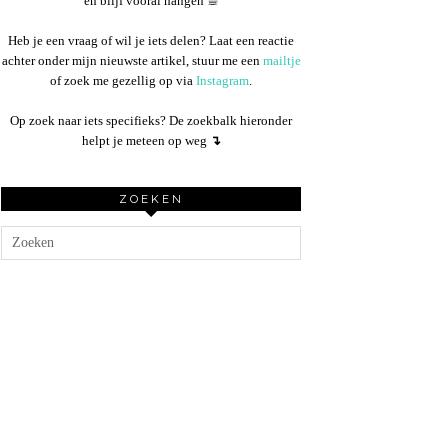
en blijf vooral hangen ☕︎
Heb je een vraag of wil je iets delen? Laat een reactie
achter onder mijn nieuwste artikel, stuur me een
mailtje
of zoek me gezellig op via
Instagram
.
Op zoek naar iets specifieks? De zoekbalk hieronder
helpt je meteen op weg
↴
ZOEKEN