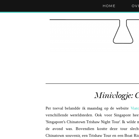
HOME
OV
Minivlogje: 
Per toeval belandde ik maandag op de website
Viat
verschillende wereldsteden. Ook voor Singapore heef
'Singapore's Chinatown Trishaw Night Tour'. Ik wilde 
de avond was. Bovendien kostte deze tour slec
Chinatown souvenir, een Trishaw Tour en een Boat Rid