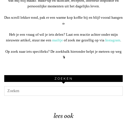
wat mij blij maakt: make-up en skincare, recepten, interieur inspiratie en
persoonlijke momenten uit het dagelijks leven.
Dus scroll lekker rond, pak er een warme kop koffie bij en blijf vooral hangen
☕︎
Heb je een vraag of wil je iets delen? Laat een reactie achter onder mijn
nieuwste artikel, stuur me een
mailtje
of zoek me gezellig op via
Instagram
.
Op zoek naar iets specifieks? De zoekbalk hieronder helpt je meteen op weg
↴
ZOEKEN
lees ook