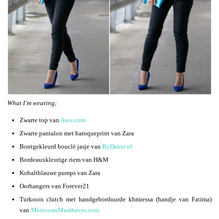
What I’m wearing;
Zwarte top van
Asos.com
Zwarte pantalon met baroqueprint van Zara
Bontgekleurd bouclé jasje van
ByDanie.nl
Bordeauxkleurige riem van H&M
Kobaltblauwe pumps van Zara
Oorhangers van Forever21
Turkoois clutch met handgeborduurde khmiessa (handje van Fatima)
van
MoroccanMusthaves.com