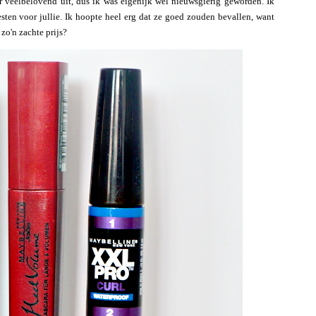
r veelbelovend uit, dus ik was eigenijk wel nieuwsgierig geworden. Ik
sten voor jullie. Ik hoopte heel erg dat ze goed zouden bevallen, want
zo'n zachte prijs?