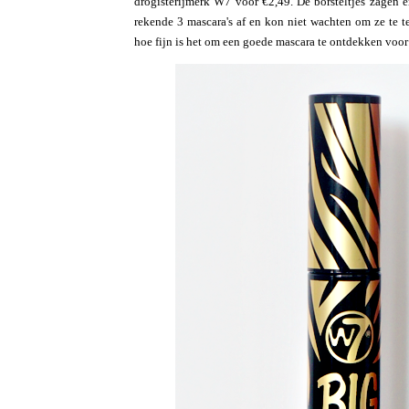
drogisterijmerk W7 voor €2,49. De borsteltjes zagen e
rekende 3 mascara's af en kon niet wachten om ze te te
hoe fijn is het om een goede mascara te ontdekken voor 