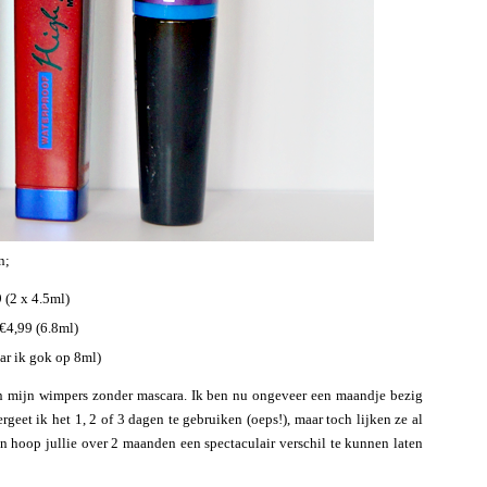
n;
 (2 x 4.5ml)
€4,99 (6.8ml)
ar ik gok op 8ml)
an mijn wimpers zonder mascara. Ik ben nu ongeveer een maandje bezig
geet ik het 1, 2 of 3 dagen te gebruiken (oeps!), maar toch lijken ze al
 en hoop jullie over 2 maanden een spectaculair verschil te kunnen laten