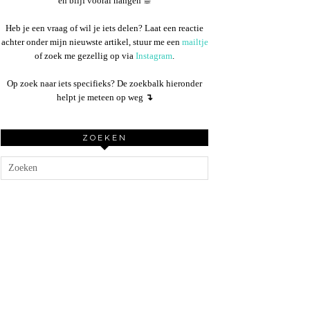
en blijf vooral hangen ☕︎
Heb je een vraag of wil je iets delen? Laat een reactie
achter onder mijn nieuwste artikel, stuur me een
mailtje
of zoek me gezellig op via
Instagram
.
Op zoek naar iets specifieks? De zoekbalk hieronder
helpt je meteen op weg
↴
ZOEKEN