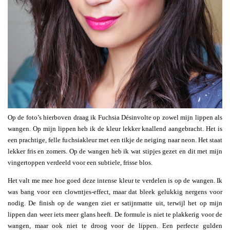
Op de foto’s hierboven draag ik Fuchsia Désinvolte op zowel mijn lippen als
wangen. Op mijn lippen heb ik de kleur lekker knallend aangebracht. Het is
een prachtige, felle fuchsiakleur met een tikje de neiging naar neon. Het staat
lekker fris en zomers. Op de wangen heb ik wat stipjes gezet en dit met mijn
vingertoppen verdeeld voor een subtiele, frisse blos.
Het valt me mee hoe goed deze intense kleur te verdelen is op de wangen. Ik
was bang voor een clowntjes-effect, maar dat bleek gelukkig nergens voor
nodig. De finish op de wangen ziet er satijnmatte uit, terwijl het op mijn
lippen dan weer iets meer glans heeft. De formule is niet te plakkerig voor de
wangen, maar ook niet te droog voor de lippen. Een perfecte gulden