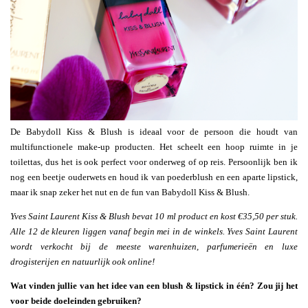
De Babydoll Kiss & Blush is ideaal voor de persoon die houdt van
multifunctionele make-up producten. Het scheelt een hoop ruimte in je
toilettas, dus het is ook perfect voor onderweg of op reis. Persoonlijk ben ik
nog een beetje ouderwets en houd ik van poederblush en een aparte lipstick,
maar ik snap zeker het nut en de fun van Babydoll Kiss & Blush.
Yves Saint Laurent Kiss & Blush bevat 10 ml product en kost €35,50 per stuk.
Alle 12 de kleuren liggen vanaf begin mei in de winkels. Yves Saint Laurent
wordt verkocht bij de meeste warenhuizen, parfumerieën en luxe
drogisterijen en natuurlijk ook online!
Wat vinden jullie van het idee van een blush & lipstick in één? Zou jij het
voor beide doeleinden gebruiken?