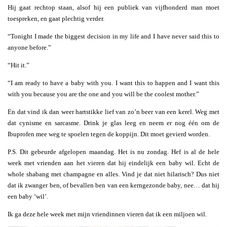
Hij gaat rechtop staan, alsof hij een publiek van vijfhonderd man moet
toespreken, en gaat plechtig verder.
“Tonight I made the biggest decision in my life and I have never said this to
anyone before.”
“Hit it.”
“I am ready to have a baby with you. I want this to happen and I want this
with you because you are the one and you will be the coolest mother.”
En dat vind ik dan weer hartstikke lief van zo’n beer van een kerel. Weg met
dat cynisme en sarcasme. Drink je glas leeg en neem er nog één om de
Ibuprofen mee weg te spoelen tegen de koppijn. Dit moet gevierd worden.
P.S. Dit gebeurde afgelopen maandag. Het is nu zondag. Hef is al de hele
week met vrienden aan het vieren dat hij eindelijk een baby wil. Echt de
whole shabang met champagne en alles. Vind je dat niet hilarisch? Dus niet
dat ik zwanger ben, of bevallen ben van een kerngezonde baby, nee… dat hij
een baby ‘wil’.
Ik ga deze hele week met mijn vriendinnen vieren dat ik een miljoen wil.