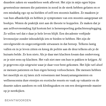
duurdere zaken en waardeloos werk aflevert. Het zijn in mijn ogen bijna
gewetenloze mensen die patienten in nood in de steek hebben gelaten en er
een misdadig ego op na hielden of zelf een stoornis hadden. Ze maakten je
van hun afhankelijk en hebben je symptomen van een stoornis aangepraat uit
boekjes. Wisten de praktijk niet aan de theorie te koppelen. Ze maken dat je
aan zelfvervreemding lijd kortom het is hersenspoeling gedachtenoplegging.
Ze willen wel dat e daar je hele leven blijft. Een decadente verfijnde
levenswijze zonder inhoudelijk iets te bieden te hebben. Het zijn de
onvolgroeide en ongecorrigeerde uitwassen in dat beroep. Telkens lastig
vallen en in je leven zitten en kreeg de politie aan de deur telkens als je de
huisarts belde. Ze kon niets. Als je daar met klachten kwam dan ondervroeg
ze je niet eens op klachten. Het valt niet mee om hun te pakken te krijgen. Al
je gegevens zijn uitgewist waar je daar voor bent gekomen. Het lijkt wel alsof
ze mensen patienten en hun eigen beroep verloochenen. Die mensen hebben
het moeilijk en zij laten zich verwennen met beautyarrangementen en
wellnesscentra dure etentjes en exotische resorts en vaak op vakantie en de
duurste zaken aandoen en ook kledingzaken en om een denigrerende manier
op je neerkijken.
BEANTWOORDEN