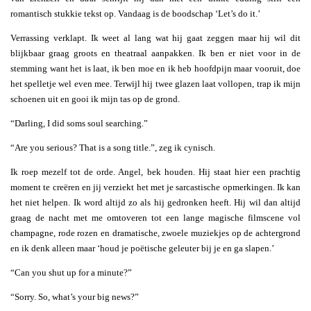
romantisch stukkie tekst op. Vandaag is de boodschap ‘Let’s do it.’
Verrassing verklapt. Ik weet al lang wat hij gaat zeggen maar hij wil dit
blijkbaar graag groots en theatraal aanpakken. Ik ben er niet voor in de
stemming want het is laat, ik ben moe en ik heb hoofdpijn maar vooruit, doe
het spelletje wel even mee. Terwijl hij twee glazen laat vollopen, trap ik mijn
schoenen uit en gooi ik mijn tas op de grond.
“Darling, I did soms soul searching.”
“Are you serious? That is a song title.”, zeg ik cynisch.
Ik roep mezelf tot de orde. Angel, bek houden. Hij staat hier een prachtig
moment te creëren en jij verziekt het met je sarcastische opmerkingen. Ik kan
het niet helpen. Ik word altijd zo als hij gedronken heeft. Hij wil dan altijd
graag de nacht met me omtoveren tot een lange magische filmscene vol
champagne, rode rozen en dramatische, zwoele muziekjes op de achtergrond
en ik denk alleen maar ‘houd je poëtische geleuter bij je en ga slapen.’
“Can you shut up for a minute?”
“Sorry. So, what’s your big news?”