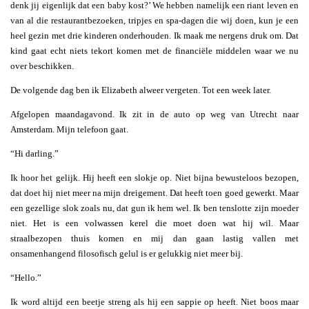
denk jij eigenlijk dat een baby kost?’ We hebben namelijk een riant leven en
van al die restaurantbezoeken, tripjes en spa-dagen die wij doen, kun je een
heel gezin met drie kinderen onderhouden. Ik maak me nergens druk om. Dat
kind gaat echt niets tekort komen met de financiële middelen waar we nu
over beschikken.
De volgende dag ben ik Elizabeth alweer vergeten. Tot een week later.
Afgelopen maandagavond. Ik zit in de auto op weg van Utrecht naar
Amsterdam. Mijn telefoon gaat.
“Hi darling.”
Ik hoor het gelijk. Hij heeft een slokje op. Niet bijna bewusteloos bezopen,
dat doet hij niet meer na mijn dreigement. Dat heeft toen goed gewerkt. Maar
een gezellige slok zoals nu, dat gun ik hem wel. Ik ben tenslotte zijn moeder
niet. Het is een volwassen kerel die moet doen wat hij wil. Maar
straalbezopen thuis komen en mij dan gaan lastig vallen met
onsamenhangend filosofisch gelul is er gelukkig niet meer bij.
“Hello.”
Ik word altijd een beetje streng als hij een sappie op heeft. Niet boos maar