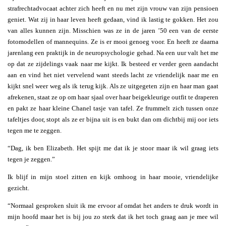
strafrechtadvocaat achter zich heeft en nu met zijn vrouw van zijn pensioen
geniet. Wat zij in haar leven heeft gedaan, vind ik lastig te gokken. Het zou
van alles kunnen zijn. Misschien was ze in de jaren ’50 een van de eerste
fotomodellen of mannequins. Ze is er mooi genoeg voor. En heeft ze daarna
jarenlang een praktijk in de neuropsychologie gehad. Na een uur valt het me
op dat ze zijdelings vaak naar me kijkt. Ik besteed er verder geen aandacht
aan en vind het niet vervelend want steeds lacht ze vriendelijk naar me en
kijkt snel weer weg als ik terug kijk. Als ze uitgegeten zijn en haar man gaat
afrekenen, staat ze op om haar sjaal over haar beigekleurige outfit te draperen
en pakt ze haar kleine Chanel tasje van tafel. Ze frummelt zich tussen onze
tafeltjes door, stopt als ze er bijna uit is en bukt dan om dichtbij mij oor iets
tegen me te zeggen.
“Dag, ik ben Elizabeth. Het spijt me dat ik je stoor maar ik wil graag iets
tegen je zeggen.”
Ik blijf in mijn stoel zitten en kijk omhoog in haar mooie, vriendelijke
gezicht.
“Normaal gesproken sluit ik me ervoor af omdat het anders te druk wordt in
mijn hoofd maar het is bij jou zo sterk dat ik het toch graag aan je mee wil