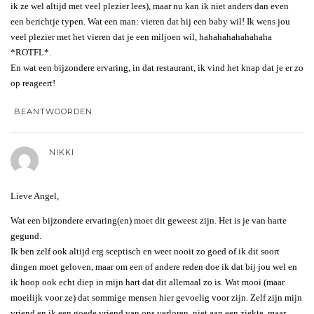
ik ze wel altijd met veel plezier lees), maar nu kan ik niet anders dan even
een berichtje typen. Wat een man: vieren dat hij een baby wil! Ik wens jou
veel plezier met het vieren dat je een miljoen wil, hahahahahahahaha
*ROTFL*.
En wat een bijzondere ervaring, in dat restaurant, ik vind het knap dat je er zo
op reageert!
BEANTWOORDEN
NIKKI
Lieve Angel,
Wat een bijzondere ervaring(en) moet dit geweest zijn. Het is je van harte
gegund.
Ik ben zelf ook altijd erg sceptisch en weet nooit zo goed of ik dit soort
dingen moet geloven, maar om een of andere reden doe ik dat bij jou wel en
ik hoop ook echt diep in mijn hart dat dit allemaal zo is. Wat mooi (maar
moeilijk voor ze) dat sommige mensen hier gevoelig voor zijn. Zelf zijn mijn
vriend en ik een goede vriend van ons verloren, niet aan een ziekte, maar