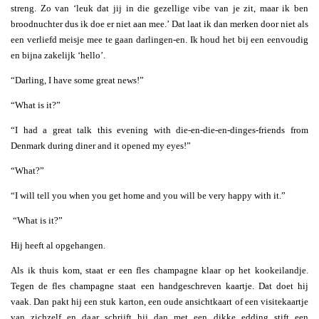
streng. Zo van ‘leuk dat jij in die gezellige vibe van je zit, maar ik ben
broodnuchter dus ik doe er niet aan mee.’ Dat laat ik dan merken door niet als
een verliefd meisje mee te gaan darlingen-en. Ik houd het bij een eenvoudig
en bijna zakelijk ‘hello’.
“Darling, I have some great news!”
“What is it?”
“I had a great talk this evening with die-en-die-en-dinges-friends from
Denmark during diner and it opened my eyes!”
“What?”
“I will tell you when you get home and you will be very happy with it.”
“What is it?”
Hij heeft al opgehangen.
Als ik thuis kom, staat er een fles champagne klaar op het kookeilandje.
Tegen de fles champagne staat een handgeschreven kaartje. Dat doet hij
vaak. Dan pakt hij een stuk karton, een oude ansichtkaart of een visitekaartje
van zichzelf en daar schrijft hij dan met een dikke edding stift een