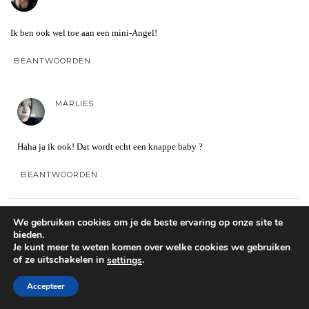
Ik ben ook wel toe aan een mini-Angel!
BEANTWOORDEN
MARLIES
Haha ja ik ook! Dat wordt echt een knappe baby ?
BEANTWOORDEN
BELLA
We gebruiken cookies om je de beste ervaring op onze site te
bieden.
Je kunt meer te weten komen over welke cookies we gebruiken
of ze uitschakelen in
.
settings
Hoop voor jullie dat het allemaal gaat lukken, maar zelf al dik een jaar in
medische molen wegens diagnose azoospermie. Dus dat hij heeft lopen
Accepteer
‘rommelen’ met zijn zaadonderzoek bij zijn ex vind ik nogal heftig.. waarom
doet iemand zoiets?! Erg pijnlijk!