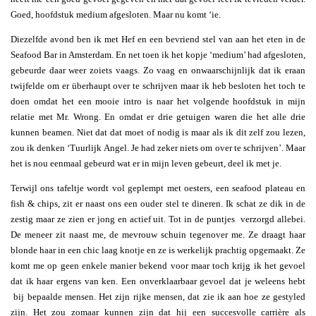
Goed, hoofdstuk medium afgesloten. Maar nu komt ‘ie.
Diezelfde avond ben ik met Hef en een bevriend stel van aan het eten in de
Seafood Bar in Amsterdam. En net toen ik het kopje ‘medium’ had afgesloten,
gebeurde daar weer zoiets vaags. Zo vaag en onwaarschijnlijk dat ik eraan
twijfelde om er überhaupt over te schrijven maar ik heb besloten het toch te
doen omdat het een mooie intro is naar het volgende hoofdstuk in mijn
relatie met Mr. Wrong. En omdat er drie getuigen waren die het alle drie
kunnen beamen. Niet dat dat moet of nodig is maar als ik dit zelf zou lezen,
zou ik denken ‘Tuurlijk Angel. Je had zeker niets om over te schrijven’. Maar
het is nou eenmaal gebeurd wat er in mijn leven gebeurt, deel ik met je.
Terwijl ons tafeltje wordt vol geplempt met oesters, een seafood plateau en
fish & chips, zit er naast ons een ouder stel te dineren. Ik schat ze dik in de
zestig maar ze zien er jong en actief uit. Tot in de puntjes verzorgd allebei.
De meneer zit naast me, de mevrouw schuin tegenover me. Ze draagt haar
blonde haar in een chic laag knotje en ze is werkelijk prachtig opgemaakt. Ze
komt me op geen enkele manier bekend voor maar toch krijg ik het gevoel
dat ik haar ergens van ken. Een onverklaarbaar gevoel dat je weleens hebt
bij bepaalde mensen. Het zijn rijke mensen, dat zie ik aan hoe ze gestyled
zijn. Het zou zomaar kunnen zijn dat hij een succesvolle carrière als