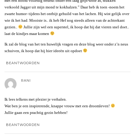
met een hoofd volledig bedekt onder een laag grijs-witte as, stukken
verkoold Jagger uit mijn mond te kokhalzen.” Daar heb ik toen -noem het
zwarte humor- tijdens het ontbijt gehuild van het lachen. Hij wist gelijk over
wie ik het had. Mooiste is.. ik heb Hef nog steeds alleen van de achterkant
gezien..
Jullie zijn wel een superstel, ik hoop dat hij dat vieren snel doet..
laat de kindjes maar komen
Ik zal de blog van het ten huwelijk vragen en deze blog weer onder z’n neus
schuiven, ik hoop dat hij hier ideeën uit opdoet
BEANTWOORDEN
RANI
Ik lees telkens met plezier je verhalen.
Wat ben je een inspirerende, knappe vrouw met een droomleven!
Jullie gaan een prachtig gezin hebben!
BEANTWOORDEN