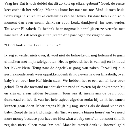
Vaag hè? Dat is toch debiel dat dit zo kort op elkaar gebeurt? Goed, de eerste
keer zocht ik het zelf op. Maar nu komt het naar me toe. Vind ik toch leuk.
Soms krijg je zulke leuke cadeautjes van het leven. En daar ben ik op zo’n
moment dan even enorm dankbaar voor. Leuk, dankjewel! En weer verder.
Tot zover Elizabeth. Ik bedank haar nogmaals hartelijk en ze vertrekt met
haar man. Als ik weer ga zitten, staren drie paar ogen me vragend aan.
“Don’t look at me. I can’t help this.”
Ik zeg er verder niets over, ik voel niet de behoefte dit nog helemaal te gaan
uitmelken met mijn tafelgenoten. Het is gebeurd, het is van mij en ik houd
het lekker klein. Terug naar de dagelijkse gang van zaken. Terwijl zij hun
gespreksonderwerk weer oppakken, denk ik nog even na over Elizabeth, over
baby’s en over hoe Hef hierin staat. We hebben het er een aantal keer over
gehad. Eerst die toestand met dat slechte zaad inleveren bij de dokter toen hij
en zijn ex eraan wilden beginnen. Toen was ik ineens aan de beurt voor
donorzaad en heb ik van het hele traject afgezien zodat hij en ik het samen
kunnen gaan doen. Maar ergens blijft hij nog steeds als de dood voor een
baby. Roept de hele tijd dingen als ‘first we need a bigger house’ en ‘we need
more money because you have no idea what a baby costs’ en dat soort shit. Ik
zeg dan niets, alleen maar ‘hm hm’. Maar bij mezelf denk ik ‘hoeveel geld