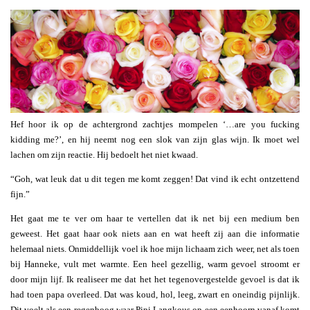
Hef hoor ik op de achtergrond zachtjes mompelen ‘…are you fucking
kidding me?’, en hij neemt nog een slok van zijn glas wijn. Ik moet wel
lachen om zijn reactie. Hij bedoelt het niet kwaad.
“Goh, wat leuk dat u dit tegen me komt zeggen! Dat vind ik echt ontzettend
fijn.”
Het gaat me te ver om haar te vertellen dat ik net bij een medium ben
geweest. Het gaat haar ook niets aan en wat heeft zij aan die informatie
helemaal niets. Onmiddellijk voel ik hoe mijn lichaam zich weer, net als toen
bij Hanneke, vult met warmte. Een heel gezellig, warm gevoel stroomt er
door mijn lijf. Ik realiseer me dat het het tegenovergestelde gevoel is dat ik
had toen papa overleed. Dat was koud, hol, leeg, zwart en oneindig pijnlijk.
Dit voelt als een regenboog waar Pipi Langkous op een eenhoorn vanaf komt