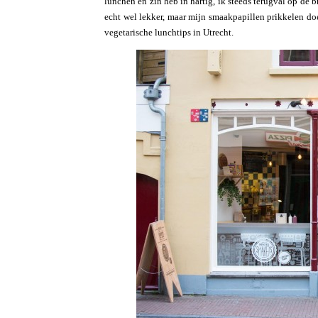
lunchen en zin heb in hartig, ik steeds terugval op de
echt wel lekker, maar mijn smaakpapillen prikkelen doe
vegetarische lunchtips in Utrecht.