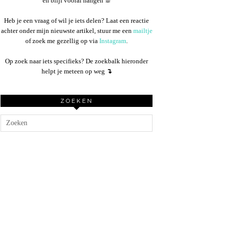
en blijf vooral hangen ☕︎
Heb je een vraag of wil je iets delen? Laat een reactie
achter onder mijn nieuwste artikel, stuur me een
mailtje
of zoek me gezellig op via
Instagram
.
Op zoek naar iets specifieks? De zoekbalk hieronder
helpt je meteen op weg
↴
ZOEKEN