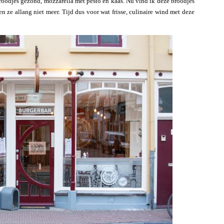
 broodjes gezond, mozzarella met pesto en kaas. Nu vind ik deze broodjes
n ze allang niet meer. Tijd dus voor wat frisse, culinaire wind met deze