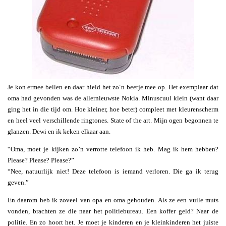
Je kon ermee bellen en daar hield het zo´n beetje mee op. Het exemplaar dat
oma had gevonden was de allernieuwste Nokia. Minuscuul klein (want daar
ging het in die tijd om. Hoe kleiner, hoe beter) compleet met kleurenscherm
en heel veel verschillende ringtones. State of the art. Mijn ogen begonnen te
glanzen. Dewi en ik keken elkaar aan.
“Oma, moet je kijken zo’n verrotte telefoon ik heb. Mag ik hem hebben?
Please? Please? Please?”
“Nee, natuurlijk niet! Deze telefoon is iemand verloren. Die ga ik terug
geven.”
En daarom heb ik zoveel van opa en oma gehouden. Als ze een vuile muts
vonden, brachten ze die naar het politiebureau. Een koffer geld? Naar de
politie. En zo hoort het. Je moet je kinderen en je kleinkinderen het juiste