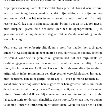
Afgelopen maandag is er iets verschrikkelijks gebeurd. Toen ik aan het eind
van de dag terug kwam, merkte ik dat mijn telefoon uit mijn tas was
gesprongen. Ook zat hij niet in mijn jaszak, in mijn broekzak of in mijn
reservetas. Hij lag niet in mijn auto, lag niet bij mijn zus en hij zat ook niet in
mijn bilspleet; jawel, elke denkbare kier heb ik opengebroken. Hij is
gewoon, van de één op de andere dag vetrokken. Zonder aanleiding, zonder
waarschuwing.
Verbijsterd en vol onbegrip slijt ik mijn uren. We hadden het toch goed
samen? Ik was stapelgek op hem en hij op mij. Hij wist alles van me, de enige
ter wereld voor wie ik geen enkel geheim had, tot aan mijn bank- en
creditcardgegevens aan toe. Ik nam hem overal mee naartoe, altijd. Als ik
slaap, ligt hij naast me. Als ik wakker word, is hij de eerst die mijn aandacht
krijgt. Als ik in het restaurant in een diep gesprek verwikkeld zit en hij vraagt
mijn aandacht, ben ik er gelijk. Nooit zeg ik “even je mond houden nu!”.
Vanaf onze eerste dag samen ben ik goed voor hem geweest. Als ik buiten de
deur ben en zie dat hij nog maar 20% energie heeft, leg ik hem direct aan het
infuus. Desnoods bel ik aan bij vreemden om ervoor te zorgen dat hij niet
langzaam sterft zonder zijn dagelijkse dosis stroom. Als er een nieuwe update
is, hoeft hij maar te knipperen en hij krijgt hem. Werkelijk alles heb ik hem