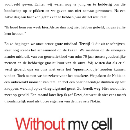
voorbeeld geven. Echter, wij waren nog te jong en te hebberig om die
boodschap op te pikken en we gaven ons niet zomaar gewonnen. Na een
halve dag aan haar kop getrokken te hebben, was dit het resultaat.
“Ik houd hem een week hier. Als ze dan nog niet hebben gebeld, mogen jullie
hem hebben.”
En zo begingen we onze eerste grote misdaad. Terwijl ik dit zit te schrijven,
staat nog steeds het schaamrood op de kaken. We maakten op de smerigste
manier misbruik van een generatiekloof van ruim 70 jaar tussen goudeerlijke
mensen en de hebberige graaicultuur van de onze. Wij wisten dat als er al
werd gebeld, opa en oma niet eens het ‘opneemknopje’ zouden kunnen
vinden. Toch namen we het zekere voor het onzekere. We pakten de Nokia in
een onbewaakt moment van tafel en met een paar behendige drukken op wat
knoppen, werd hij op de vliegtuigstand gezet. Zo, bereik weg. Hier wordt niet
meer op gebeld. Een maand later liep ik (of Dewi, dat weet ik niet eens meer)
triomfantelijk rond als trotse eigenaar van de nieuwste Nokia.