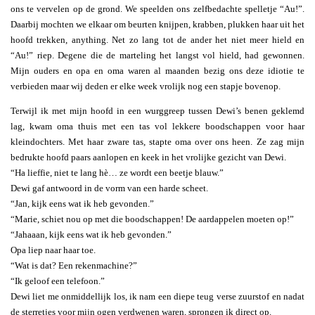
ons te vervelen op de grond. We speelden ons zelfbedachte spelletje “Au!”.
Daarbij mochten we elkaar om beurten knijpen, krabben, plukken haar uit het
hoofd trekken, anything. Net zo lang tot de ander het niet meer hield en
“Au!” riep. Degene die de marteling het langst vol hield, had gewonnen.
Mijn ouders en opa en oma waren al maanden bezig ons deze idiotie te
verbieden maar wij deden er elke week vrolijk nog een stapje bovenop.
Terwijl ik met mijn hoofd in een wurggreep tussen Dewi’s benen geklemd
lag, kwam oma thuis met een tas vol lekkere boodschappen voor haar
kleindochters. Met haar zware tas, stapte oma over ons heen. Ze zag mijn
bedrukte hoofd paars aanlopen en keek in het vrolijke gezicht van Dewi.
“Ha lieffie, niet te lang hè… ze wordt een beetje blauw.”
Dewi gaf antwoord in de vorm van een harde scheet.
“Jan, kijk eens wat ik heb gevonden.”
“Marie, schiet nou op met die boodschappen! De aardappelen moeten op!”
“Jahaaan, kijk eens wat ik heb gevonden.”
Opa liep naar haar toe.
“Wat is dat? Een rekenmachine?”
“Ik geloof een telefoon.”
Dewi liet me onmiddellijk los, ik nam een diepe teug verse zuurstof en nadat
de sterretjes voor mijn ogen verdwenen waren, sprongen ik direct op.