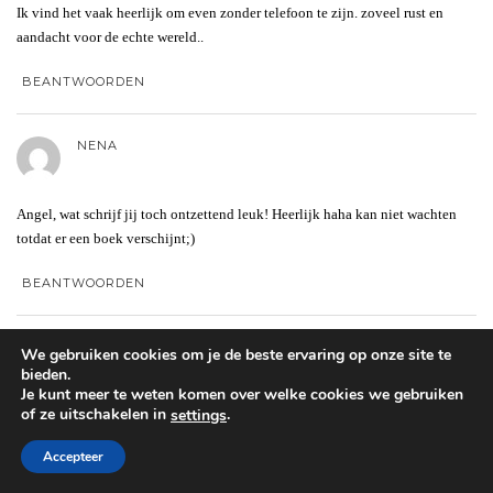
Ik vind het vaak heerlijk om even zonder telefoon te zijn. zoveel rust en
aandacht voor de echte wereld..
BEANTWOORDEN
NENA
Angel, wat schrijf jij toch ontzettend leuk! Heerlijk haha kan niet wachten
totdat er een boek verschijnt;)
BEANTWOORDEN
MARIA
We gebruiken cookies om je de beste ervaring op onze site te
bieden.
Je kunt meer te weten komen over welke cookies we gebruiken
of ze uitschakelen in
.
settings
Haha, geweldig stukje om te lezen. Ik was vroeger heel erg anti-mobiele
telefoon, maar toen ik naar Maastricht verhuisde kreeg ik er één cadeau van
Accepteer
mijn mams om contact te houden
Nu kan ik haast niet meer zonder!