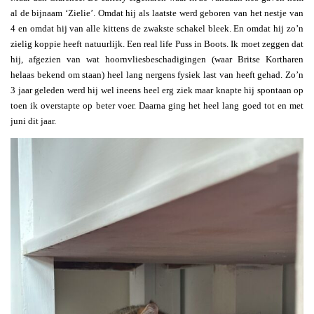
al de bijnaam ‘Zielie’. Omdat hij als laatste werd geboren van het nestje van
4 en omdat hij van alle kittens de zwakste schakel bleek. En omdat hij zo’n
zielig koppie heeft natuurlijk. Een real life Puss in Boots. Ik moet zeggen dat
hij, afgezien van wat hoornvliesbeschadigingen (waar Britse Kortharen
helaas bekend om staan) heel lang nergens fysiek last van heeft gehad. Zo’n
3 jaar geleden werd hij wel ineens heel erg ziek maar knapte hij spontaan op
toen ik overstapte op beter voer. Daarna ging het heel lang goed tot en met
juni dit jaar.