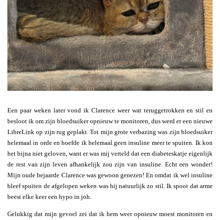
Een paar weken later vond ik Clarence weer wat teruggetrokken en stil en
besloot ik om zijn bloedsuiker opnieuw te monitoren, dus werd er een nieuwe
LibreLink op zijn rug geplakt. Tot mijn grote verbazing was zijn bloedsuiker
helemaal in orde en hoefde ik helemaal geen insuline meer te spuiten. Ik kon
het bijna niet geloven, want er was mij verteld dat een diabeteskatje eigenlijk
de rest van zijn leven afhankelijk zou zijn van insuline. Echt een wonder!
Mijn oude bejaarde Clarence was gewoon genezen! En omdat ik wel insuline
bleef spuiten de afgelopen weken was hij natuurlijk zo stil. Ik spoot dat arme
beest elke keer een hypo in joh.
Gelukkig dat mijn gevoel zei dat ik hem weer opnieuw moest monitoren en