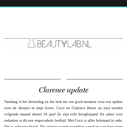
Clarence update
Vandaag is het dierendag en dat leek me een goed moment voor een update
over de diertjes in mijn leven. Coco en Clarence (broer en zus) worden
volgende maand alweer 16 jaar! Ze zijn echt hoogbejaard. En zeker voor
raskatten is dit een respectabele leeftijd. Met Coco is alles helemaal in orde.
Dat is echt een fitgirl. Die springt overal soepeltjes vanaf en van best grote