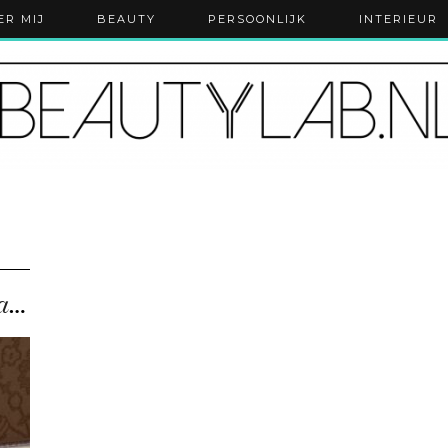
ER MIJ
BEAUTY
PERSOONLIJK
INTERIEUR
Overnachten in het Disneyland Hotel: een droom die …