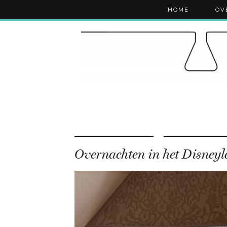
HOME
OV