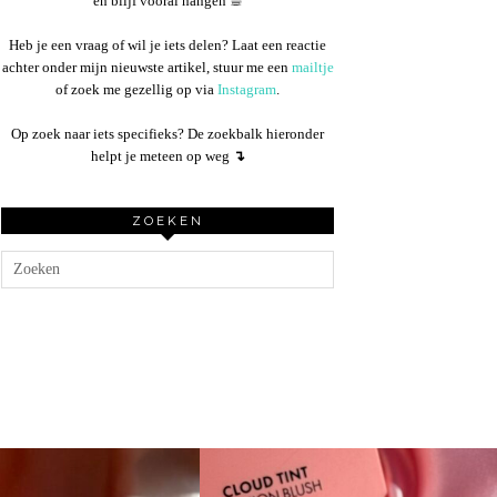
en blijf vooral hangen ☕︎
Heb je een vraag of wil je iets delen? Laat een reactie
achter onder mijn nieuwste artikel, stuur me een
mailtje
of zoek me gezellig op via
Instagram
.
Op zoek naar iets specifieks? De zoekbalk hieronder
helpt je meteen op weg
↴
ZOEKEN