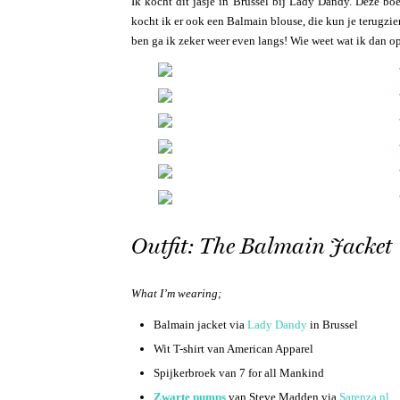
Ik kocht dit jasje in Brussel bij Lady Dandy. Deze bo
kocht ik er ook een Balmain blouse, die kun je terugzien
ben ga ik zeker weer even langs! Wie weet wat ik dan 
Outfit: The Balmain Jacket
What I’m wearing;
Balmain jacket via
Lady Dandy
in Brussel
Wit T-shirt van American Apparel
Spijkerbroek van 7 for all Mankind
Zwarte pumps
van Steve Madden via
Sarenza.nl