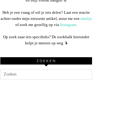
en blijf vooral hangen ☕︎
Heb je een vraag of wil je iets delen? Laat een reactie
achter onder mijn nieuwste artikel, stuur me een
mailtje
of zoek me gezellig op via
Instagram
.
Op zoek naar iets specifieks? De zoekbalk hieronder
helpt je meteen op weg
↴
ZOEKEN