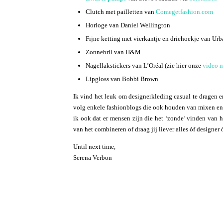
Clutch met pailletten van
Comegetfashion.com
Horloge van Daniel Wellington
Fijne ketting met vierkantje en driehoekje van Urb
Zonnebril van H&M
Nagellakstickers van L’Oréal (zie hier onze
video m
Lipgloss van Bobbi Brown
Ik vind het leuk om designerkleding casual te dragen e
volg enkele fashionblogs die ook houden van mixen en m
ik ook dat er mensen zijn die het ‘zonde’ vinden van h
van het combineren of draag jij liever alles óf designer 
Until next time,
Serena Verbon