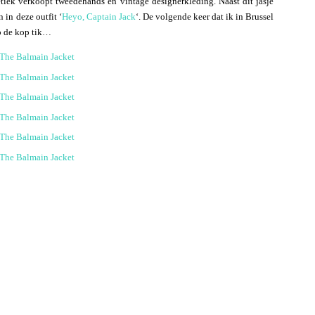
etiek verkoopt tweedehands en vintage designerkleding. Naast dit jasje
 in deze outfit ‘
Heyo, Captain Jack
‘. De volgende keer dat ik in Brussel
op de kop tik…