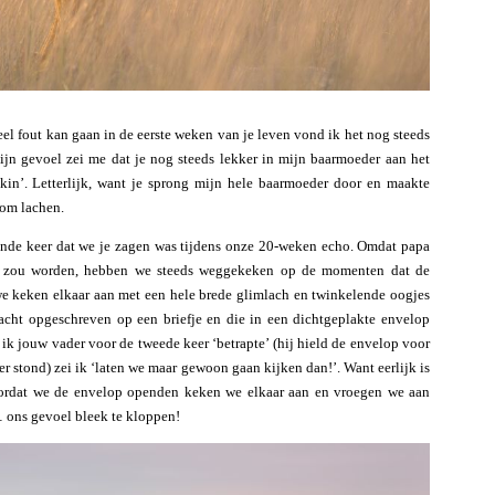
l fout kan gaan in de eerste weken van je leven vond ik het nog steeds
ijn gevoel zei me dat je nog steeds lekker in mijn baarmoeder aan het
ckin’. Letterlijk, want je sprong mijn hele baarmoeder door en maakte
 om lachen.
gende keer dat we je zagen was tijdens onze 20-weken echo. Omdat papa
sje zou worden, hebben we steeds weggekeken op de momenten dat de
 we keken elkaar aan met een hele brede glimlach en twinkelende oogjes
acht opgeschreven op een briefje en die in een dichtgeplakte envelop
k jouw vader voor de tweede keer ‘betrapte’ (hij hield de envelop voor
 er stond) zei ik ‘laten we maar gewoon gaan kijken dan!’. Want eerlijk is
voordat we de envelop openden keken we elkaar aan en vroegen we aan
… ons gevoel bleek te kloppen!