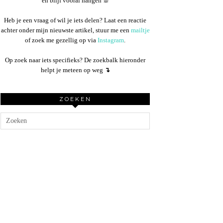
en blijf vooral hangen ☕︎
Heb je een vraag of wil je iets delen? Laat een reactie
achter onder mijn nieuwste artikel, stuur me een
mailtje
of zoek me gezellig op via
Instagram
.
Op zoek naar iets specifieks? De zoekbalk hieronder
helpt je meteen op weg
↴
ZOEKEN