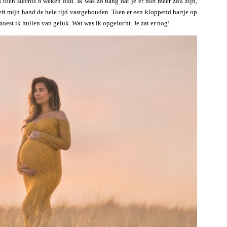
s toen slechts 8 weken oud. Ik was zo bang dat je er niet meer zou zijn,
ft mijn hand de hele tijd vastgehouden. Toen er een kloppend hartje op
moest ik huilen van geluk. Wat was ik opgelucht. Je zat er nog!