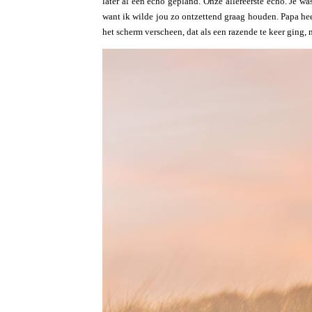
later al een echo gepland. Onze allereerste echo. Je wa
want ik wilde jou zo ontzettend graag houden. Papa hee
het scherm verscheen, dat als een razende te keer ging, 