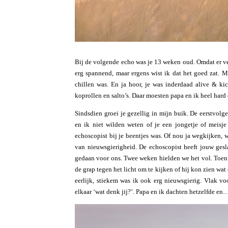
Bij de volgende echo was je 13 weken oud. Omdat er vee
erg spannend, maar ergens wist ik dat het goed zat. M
chillen was. En ja hoor, je was inderdaad alive & ki
koprollen en salto’s. Daar moesten papa en ik heel hard
Sindsdien groei je gezellig in mijn buik. De eerstvol
en ik niet wilden weten of je een jongetje of mei
echoscopist bij je beentjes was. Of nou ja wegkijken,
van nieuwsgierigheid. De echoscopist heeft jouw gesl
gedaan voor ons. Twee weken hielden we het vol. Toen i
de grap tegen het licht om te kijken of hij kon zien wat
eerlijk, stiekem was ik ook erg nieuwsgierig. Vlak 
elkaar ‘wat denk jij?’. Papa en ik dachten hetzelfde en