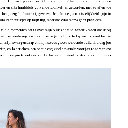
ld. Heel zachtjes een piepklein kriebeltje. Alsof je me aan het kietelen
jker en zijn inmiddels golvende kronkeltjes geworden, met zo af en toe
e ben je erg lief voor mij geweest. Je hebt me geen misselijkheid, pijn in
idheid en puistjes op mijn rug, maar dat vind mama geen probleem.
Op die momenten aai ik over mijn buik zodat je hopelijk voelt dat ik bij
m vol bewondering naar mijn bewegende buik te kijken. Ik vind het zo
van mijn zwangerschap en mijn steeds groter wordende buik. Ik draag jou
zijn, en het stiekem een beetje eng vind om straks voor jou te zorgen (zo
aar uit om jou te ontmoeten. De laatste tijd word ik steeds meer en meer