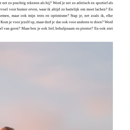
e net zo prachtig tekenen als hij? Word je net zo atletisch en sportief als
gevoel voor humor erven, waar ik altijd zo hartelijk om moet lachen? En
nemen, maar ook mijn trots en optimisme? Stap je, net zoals ik, elke
? Kom je voor jezelf op, maar durf je dat ook voor anderen te doen? Word
tief van geest? Maar ben je ook lief, behulpzaam en pienter? En ook niet