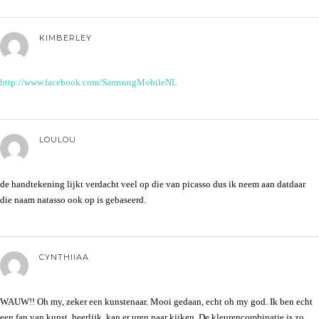
KIMBERLEY
http://www.facebook.com/SamsungMobileNL
LOULOU
de handtekening lijkt verdacht veel op die van picasso dus ik neem aan datdaar
die naam natasso ook op is gebaseerd.
CYNTHIIAA
WAUW!! Oh my, zeker een kunstenaar. Mooi gedaan, echt oh my god. Ik ben echt
een fan van kunst, heerlijk, kan er uren naar kijken. De kleurencombinatie is zo