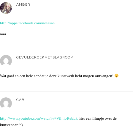
AMBER
http://apps.facebook.com/notasso/
xxx
GEVULDEKOEKMETSLAGROOM
Wat gaaf en een hele eer dat je deze kunstwerk hebt mogen ontvangen!
GABI
http://www.youtube.com/watch?v=Vfl_ioRebLk
hier een filmpje over de
kunstenaar “:)