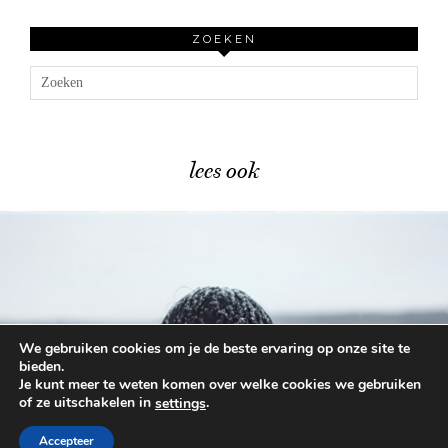
ZOEKEN
lees ook
We gebruiken cookies om je de beste ervaring op onze site te
Bekende winterproblemen én hun …
bieden.
Je kunt meer te weten komen over welke cookies we gebruiken
of ze uitschakelen in
.
settings
© 2026
BEAUTYLAB.NL
FAQ
ALGEMENE
VOORWAARDEN
Accepteer