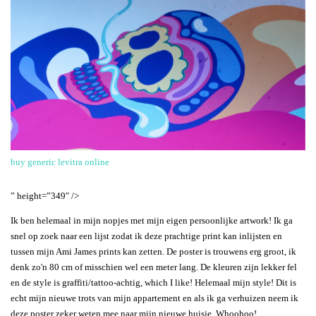
buy generic levitra online
” height=”349″ />
Ik ben helemaal in mijn nopjes met mijn eigen persoonlijke artwork! Ik ga
snel op zoek naar een lijst zodat ik deze prachtige print kan inlijsten en
tussen mijn Ami James prints kan zetten. De poster is trouwens erg groot, ik
denk zo'n 80 cm of misschien wel een meter lang. De kleuren zijn lekker fel
en de style is graffiti/tattoo-achtig, which I like! Helemaal mijn style! Dit is
echt mijn nieuwe trots van mijn appartement en als ik ga verhuizen neem ik
deze poster zeker weten mee naar mijn nieuwe huisje. Whoohoo!