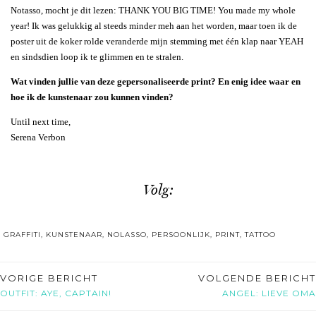
Notasso, mocht je dit lezen: THANK YOU BIG TIME! You made my whole
year! Ik was gelukkig al steeds minder meh aan het worden, maar toen ik de
poster uit de koker rolde veranderde mijn stemming met één klap naar YEAH
en sindsdien loop ik te glimmen en te stralen.
Wat vinden jullie van deze gepersonaliseerde print? En enig idee waar en
hoe ik de kunstenaar zou kunnen vinden?
Until next time,
Serena Verbon
Volg:
GRAFFITI
,
KUNSTENAAR
,
NOLASSO
,
PERSOONLIJK
,
PRINT
,
TATTOO
VORIGE BERICHT
VOLGENDE BERICHT
OUTFIT: AYE, CAPTAIN!
ANGEL: LIEVE OMA