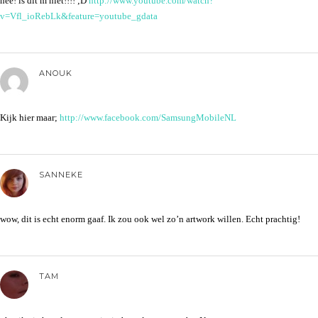
hee! is dit m niet!!!! ;D
http://www.youtube.com/watch?
v=Vfl_ioRebLk&feature=youtube_gdata
ANOUK
Kijk hier maar;
http://www.facebook.com/SamsungMobileNL
SANNEKE
wow, dit is echt enorm gaaf. Ik zou ook wel zo’n artwork willen. Echt prachtig!
TAM