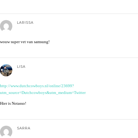
LARISSA
wouw super vet van samsung!
LISA
http://www.dutchcowboys.nl/online/23699?
utm_source=Dutchcowboys&utm_medium=Twitter
Hier is Notasso!
SARRA