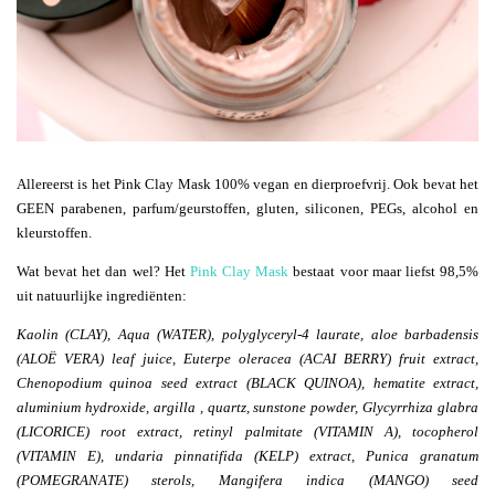
Allereerst is het Pink Clay Mask 100% vegan en dierproefvrij. Ook bevat het
GEEN parabenen, parfum/geurstoffen, gluten, siliconen, PEGs, alcohol en
kleurstoffen.
Wat bevat het dan wel? Het
Pink Clay Mask
bestaat voor maar liefst 98,5%
uit natuurlijke ingrediënten:
Kaolin (CLAY), Aqua (WATER), polyglyceryl-4 laurate, aloe barbadensis
(ALOË VERA) leaf juice, Euterpe oleracea (ACAI BERRY) fruit extract,
Chenopodium quinoa seed extract (BLACK QUINOA), hematite extract,
aluminium hydroxide, argilla , quartz, sunstone powder, Glycyrrhiza glabra
(LICORICE) root extract, retinyl palmitate (VITAMIN A), tocopherol
(VITAMIN E), undaria pinnatifida (KELP) extract, Punica granatum
(POMEGRANATE) sterols, Mangifera indica (MANGO) seed