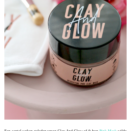
Een aantal weken geleden vroeg Clay And Glow of ik hun
Pink Mask
wilde