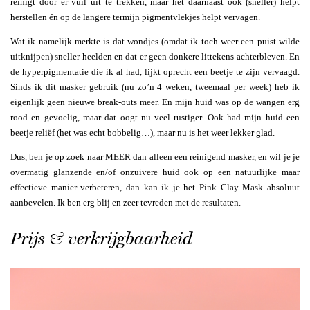
reinigt door er vuil uit te trekken, maar het daarnaast ook (sneller) helpt
herstellen én op de langere termijn pigmentvlekjes helpt vervagen.
Wat ik namelijk merkte is dat wondjes (omdat ik toch weer een puist wilde
uitknijpen) sneller heelden en dat er geen donkere littekens achterbleven. En
de hyperpigmentatie die ik al had, lijkt oprecht een beetje te zijn vervaagd.
Sinds ik dit masker gebruik (nu zo’n 4 weken, tweemaal per week) heb ik
eigenlijk geen nieuwe break-outs meer. En mijn huid was op de wangen erg
rood en gevoelig, maar dat oogt nu veel rustiger. Ook had mijn huid een
beetje reliëf (het was echt bobbelig…), maar nu is het weer lekker glad.
Dus, ben je op zoek naar MEER dan alleen een reinigend masker, en wil je je
overmatig glanzende en/of onzuivere huid ook op een natuurlijke maar
effectieve manier verbeteren, dan kan ik je het Pink Clay Mask absoluut
aanbevelen. Ik ben erg blij en zeer tevreden met de resultaten.
Prijs & verkrijgbaarheid