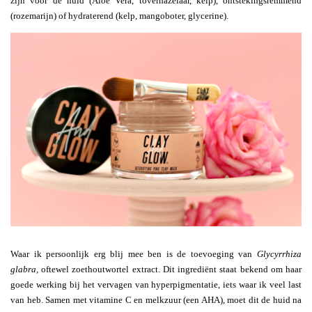
zijn voor de huid (Aloe Vera, toverhazelaar, kelp), ontstekingsremmend
(rozemarijn) of hydraterend (kelp, mangoboter, glycerine).
Waar ik persoonlijk erg blij mee ben is de toevoeging van
Glycyrrhiza
glabra,
oftewel zoethoutwortel extract. Dit ingrediënt staat bekend om haar
goede werking bij het vervagen van hyperpigmentatie, iets waar ik veel last
van heb. Samen met vitamine C en melkzuur (een AHA), moet dit de huid na