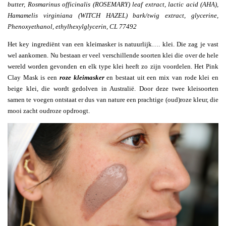
butter, Rosmarinus officinalis (ROSEMARY) leaf extract, lactic acid (AHA),
Hamamelis virginiana (WITCH HAZEL) bark/twig extract, glycerine,
Phenoxyethanol, ethylhexylglycerin, CL 77492
Het key ingrediënt van een kleimasker is natuurlijk…. klei. Die zag je vast
wel aankomen. Nu bestaan er veel verschillende soorten klei die over de hele
wereld worden gevonden en elk type klei heeft zo zijn voordelen. Het Pink
Clay Mask is een
roze kleimasker
en bestaat uit een mix van rode klei en
beige klei, die wordt gedolven in Australië. Door deze twee kleisoorten
samen te voegen ontstaat er dus van nature een prachtige (oud)roze kleur, die
mooi zacht oudroze opdroogt.