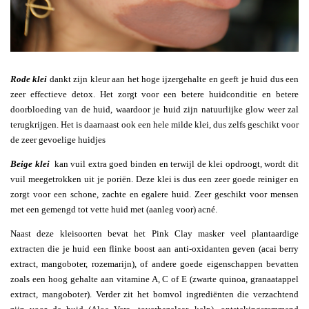
Rode klei
dankt zijn kleur aan het hoge ijzergehalte en geeft je huid dus een
zeer effectieve detox. Het zorgt voor een betere huidconditie en betere
doorbloeding van de huid, waardoor je huid zijn natuurlijke glow weer zal
terugkrijgen. Het is daarnaast ook een hele milde klei, dus zelfs geschikt voor
de zeer gevoelige huidjes
Beige klei
kan vuil extra goed binden en terwijl de klei opdroogt, wordt dit
vuil meegetrokken uit je poriën. Deze klei is dus een zeer goede reiniger en
zorgt voor een schone, zachte en egalere huid. Zeer geschikt voor mensen
met een gemengd tot vette huid met (aanleg voor) acné.
Naast deze kleisoorten bevat het Pink Clay masker veel plantaardige
extracten die je huid een flinke boost aan anti-oxidanten geven (acai berry
extract, mangoboter, rozemarijn), of andere goede eigenschappen bevatten
zoals een hoog gehalte aan vitamine A, C of E (zwarte quinoa, granaatappel
extract, mangoboter). Verder zit het bomvol ingrediënten die verzachtend