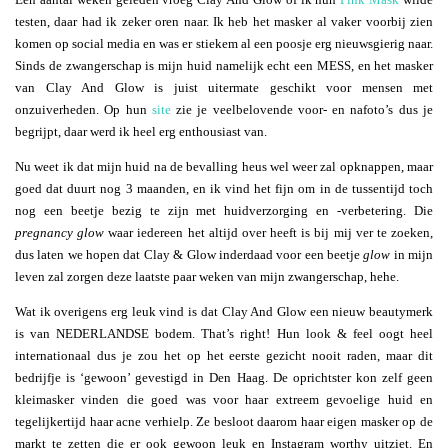
testen, daar had ik zeker oren naar. Ik heb het masker al vaker voorbij zien
komen op social media en was er stiekem al een poosje erg nieuwsgierig naar.
Sinds de zwangerschap is mijn huid namelijk echt een MESS, en het masker
van Clay And Glow is juist uitermate geschikt voor mensen met
onzuiverheden. Op hun
site
zie je veelbelovende voor- en nafoto’s dus je
begrijpt, daar werd ik heel erg enthousiast van.
Nu weet ik dat mijn huid na de bevalling heus wel weer zal opknappen, maar
goed dat duurt nog 3 maanden, en ik vind het fijn om in de tussentijd toch
nog een beetje bezig te zijn met huidverzorging en -verbetering. Die
pregnancy glow
waar iedereen het altijd over heeft is bij mij ver te zoeken,
dus laten we hopen dat Clay & Glow inderdaad voor een beetje
glow
in mijn
leven zal zorgen deze laatste paar weken van mijn zwangerschap, hehe.
Wat ik overigens erg leuk vind is dat Clay And Glow een nieuw beautymerk
is van NEDERLANDSE bodem. That’s right! Hun look & feel oogt heel
internationaal dus je zou het op het eerste gezicht nooit raden, maar dit
bedrijfje is ‘gewoon’ gevestigd in Den Haag. De oprichtster kon zelf geen
kleimasker vinden die goed was voor haar extreem gevoelige huid en
tegelijkertijd haar acne verhielp. Ze besloot daarom haar eigen masker op de
markt te zetten die er ook gewoon leuk en Instagram worthy uitziet. En