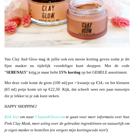
Van Clay And Glow mag ik jullie ook een mooie korting geven zodat je dit
fijne masker nu tijdelijk voordeliger kunt shoppen. Met de code
“
SERENA15
” krijg je maar liefst
15% korting
op het GEHELE assortiment.
Met deze code komt de grote (100 ml) pot + kwastje op €34,- en het kleinere
(65 ml) potje komt uit op €22,50. Kijk, dat scheelt weer een paar eurootjes
die je lekker in je zak kunt steken.
HAPPY SHOPPING!
Klik hier
om naar
ClayandGlow.com
te gaan voor meer informatie over hun
Pink Clay Mask, meer uitleg over de gebruikte ingrediënten en natuurlijk om
je eigen masker te bestellen (en vergeet mijn kortingscode niet!).