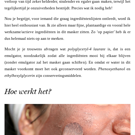
verloop van tijd zeker helderder, stralender en egaler gaan maken, terwijl het
tegelijkertijd je onzuiverheden bestrijdt. Precies wat ik nodig heb!
Nou je begrijpt, voor iemand die graag ingrediëntenlijsten ontleedt, word ik
hier heel enthousiast van. Ik zie alleen maar fijne, plantaardige en vooral hele
werkzame/actieve ingrediënten in dit masker zitten. Zo ‘op papier’ heb ik er
dus helemaal niets op aan te merken.
Mocht je je trouwens afvragen wat
polyglyceryl-4 laurate
is, dat is een
emulgator, noodzakelijk zodat alle ingrediënten mooi bij elkaar blijven
(zonder emulgator zal het masker gaan schiften). En omdat er water in dit
masker voorkomt moet het ook geconserveerd worden.
Phenoxyethanol
en
ethylhexylglycerin
zijn conserveringsmiddelen.
Hoe werkt het?