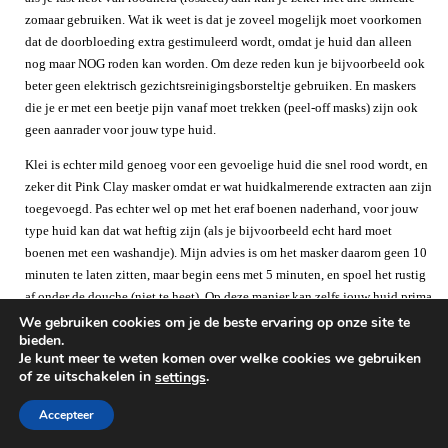
zomaar gebruiken. Wat ik weet is dat je zoveel mogelijk moet voorkomen
dat de doorbloeding extra gestimuleerd wordt, omdat je huid dan alleen
nog maar NOG roden kan worden. Om deze reden kun je bijvoorbeeld ook
beter geen elektrisch gezichtsreinigingsborsteltje gebruiken. En maskers
die je er met een beetje pijn vanaf moet trekken (peel-off masks) zijn ook
geen aanrader voor jouw type huid.
Klei is echter mild genoeg voor een gevoelige huid die snel rood wordt, en
zeker dit Pink Clay masker omdat er wat huidkalmerende extracten aan zijn
toegevoegd. Pas echter wel op met het eraf boenen naderhand, voor jouw
type huid kan dat wat heftig zijn (als je bijvoorbeeld echt hard moet
boenen met een washandje). Mijn advies is om het masker daarom geen 10
minuten te laten zitten, maar begin eens met 5 minuten, en spoel het rustig
af onder de douche (niet te heet). Op deze manier kan zelfs jouw huid prima
een kleimasker verdragen!
We gebruiken cookies om je de beste ervaring op onze site te
bieden.
Je kunt meer te weten komen over welke cookies we gebruiken
BEANTWOORDEN
of ze uitschakelen in
.
settings
Accepteer
LOÏS