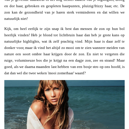
en dor haar, gebroken en gespleten haarpunten, pluizig/frizzy haar, etc. De
zon kan de gezondheid van je haren sterk verminderen en dat willen we
natuurlijk niet!
Kijk, om heel eerlijk te zijn snap ik best dan mensen de zon op hun bol
heerlijk vinden! Heb je blond tot lichtbruin haar dan heb je grote kans op
natuurlijke highlights, wat ik zelf prachtig vind. Mijn haar is daar zelf te
donker voor, maar ik vind het altijd zo mooi om te zien wanneer meiden van
nature een soort ombre haar krijgen door de zon. En niet te vergeten die
ruige, volumineuze bos die je krijgt na een dagje zon, zee en strand! Maar
goed, als we daarna maanden last hebben van een bosje stro op ons hoofd, is
dat dan wel die twee weken 'mooi zomerhaar' waard?