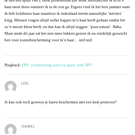
Ik heb een spray van L’oreal professional (de Solar Sublime) die ik in m’n
haar moet doen wanneer ik in de zon ga. Ergens vind ik het best jammer want
ik heb lichtbruin haar waardoor ik inderdaad steeds natuurlijke ‘mèches’
krijg. Mensen vragen altijd welke kapper m’n haar heeft gedaan omdat het
zo’n mooie kleur heeft, en dan kan ik altijd zeggen: ‘puur natuur’. Haha.
Maar sinds dit jaar zal het niet meer lukken gezien ik nu eindelijk gezwicht
ben voor zonnebescherming voor m’n haar… snif snif.
Pingback:
DIY: conditioning leave-in spray with SPF!
LOIL
Je kan ook toch gewoon je haren beschermen met een heat protector?
ISABEL