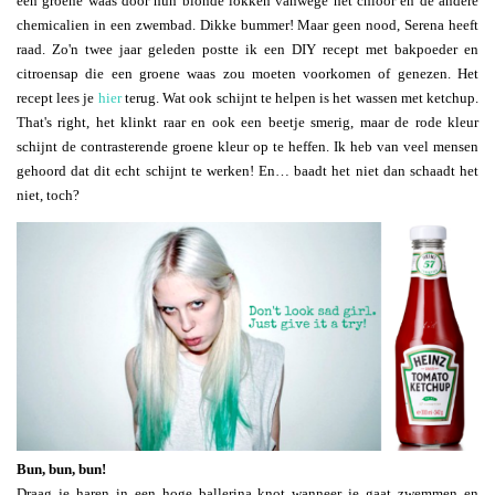
een groene waas door hun blonde lokken vanwege het chloor en de andere
chemicalien in een zwembad. Dikke bummer! Maar geen nood, Serena heeft
raad. Zo'n twee jaar geleden postte ik een DIY recept met bakpoeder en
citroensap die een groene waas zou moeten voorkomen of genezen. Het
recept lees je
hier
terug. Wat ook schijnt te helpen is het wassen met ketchup.
That's right, het klinkt raar en ook een beetje smerig, maar de rode kleur
schijnt de contrasterende groene kleur op te heffen. Ik heb van veel mensen
gehoord dat dit echt schijnt te werken! En… baadt het niet dan schaadt het
niet, toch?
Bun, bun, bun!
Draag je haren in een hoge ballerina knot wanneer je gaat zwemmen en