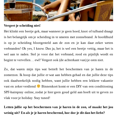
Vergeet je scheiding niet!
Het klinkt een beetje gek, maar wanneer je geen hoed, knot of tulband draagt
is het belangrijk om je scheiding in te smeren met zonnebrand. Je hoofdhuid
is op je scheiding blootgesteld aan de zon en je kan daar zeker weten
verbranden! Oh yes, I know. Dus ja, het is wel een beetje vettig, maar het is
wel aan te raden. Stel je voor dat het verbrand, rood en pijnlijk wordt en
begint te vervellen… ewl! Vergeet ook (de achterkant van) je oren niet.
Zo, dat waren mijn tips wat betreft het beschermen van je haren in de
zomerzon. Ik hoop dat jullie er wat aan hebben gehad en dat jullie deze tips
ook daadwerkelijk nodig hebben, want jullie hebben een lekkere vakantie
vast en zeker verdiend
Binnenkort komt er een DIY van een conditioning
SPF-hairspray online, zodat je hier geen goud geld aan hoeft uit te geven zo
vlak voor je holiday. Stay tuned!
Letten jullie op het beschermen van je haren in de zon, of maakt het jou
weinig uit? En als je je haren beschermd, hoe doe je dit dan het liefst?