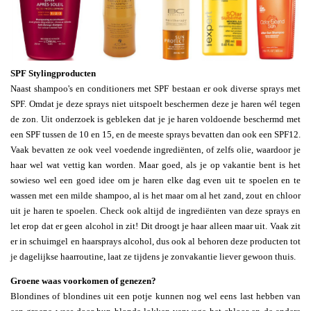
SPF Stylingproducten
Naast shampoo's en conditioners met SPF bestaan er ook diverse sprays met
SPF. Omdat je deze sprays niet uitspoelt beschermen deze je haren wél tegen
de zon. Uit onderzoek is gebleken dat je je haren voldoende beschermd met
een SPF tussen de 10 en 15, en de meeste sprays bevatten dan ook een SPF12.
Vaak bevatten ze ook veel voedende ingrediënten, of zelfs olie, waardoor je
haar wel wat vettig kan worden. Maar goed, als je op vakantie bent is het
sowieso wel een goed idee om je haren elke dag even uit te spoelen en te
wassen met een milde shampoo, al is het maar om al het zand, zout en chloor
uit je haren te spoelen. Check ook altijd de ingrediënten van deze sprays en
let erop dat er geen alcohol in zit! Dit droogt je haar alleen maar uit. Vaak zit
er in schuimgel en haarsprays alcohol, dus ook al behoren deze producten tot
je dagelijkse haarroutine, laat ze tijdens je zonvakantie liever gewoon thuis.
Groene waas voorkomen of genezen?
Blondines of blondines uit een potje kunnen nog wel eens last hebben van