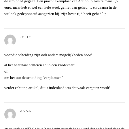
de stro hoed gegaan. Een pracht exemplaar van Action :p Kostte maar 1,5
euro, maar heb er wel een hele week geniet van gehad … en daarna in de
vuilbak gedeponeerd aangezien hij ‘zijn beste tijd heeft gehad’ :p
JETTE
voor die scheiding zijn ook andere mogelijkheden hoor!
al het haar naar achteren en in een knot/staart
of
om het uur de scheiding ‘verplaatsen’
verder echt top artikel, dit is inderdaad iets dat vaak vergeten wordt!
ANNA
en geverft haar?? als je je haar bruin geverft hebt, word dat ook blond door de