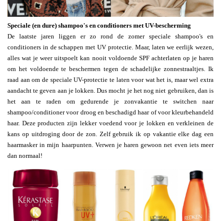
Speciale (en dure) shampoo's en conditioners met UV-bescherming
De laatste jaren liggen er zo rond de zomer speciale shampoo's en
conditioners in de schappen met UV protectie. Maar, laten we eerlijk wezen,
alles wat je weer uitspoelt kan nooit voldoende SPF achterlaten op je haren
om het voldoende te beschermen tegen de schadelijke zonnestraaltjes. Ik
raad aan om de speciale UV-protectie te laten voor wat het is, maar wel extra
aandacht te geven aan je lokken. Dus mocht je het nog niet gebruiken, dan is
het aan te raden om gedurende je zonvakantie te switchen naar
shampoo/conditioner voor droog en beschadigd haar of voor kleurbehandeld
haar. Deze producten zijn lekker voedend voor je lokken en verkleinen de
kans op uitdroging door de zon. Zelf gebruik ik op vakantie elke dag een
haarmasker in mijn haarpunten. Verwen je haren gewoon net even iets meer
dan normaal!