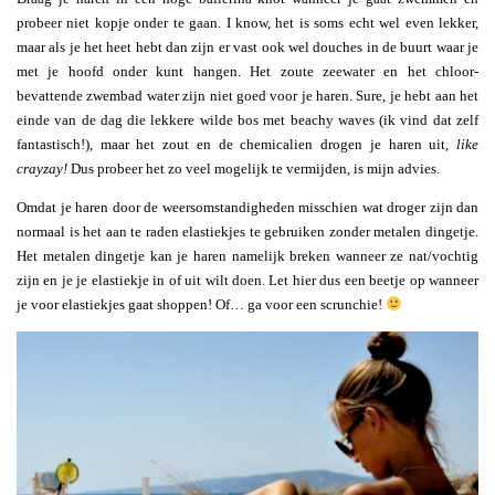
probeer niet kopje onder te gaan. I know, het is soms echt wel even lekker,
maar als je het heet hebt dan zijn er vast ook wel douches in de buurt waar je
met je hoofd onder kunt hangen. Het zoute zeewater en het chloor-
bevattende zwembad water zijn niet goed voor je haren. Sure, je hebt aan het
einde van de dag die lekkere wilde bos met beachy waves (ik vind dat zelf
fantastisch!), maar het zout en de chemicalien drogen je haren uit,
like
crayzay!
Dus probeer het zo veel mogelijk te vermijden, is mijn advies.
Omdat je haren door de weersomstandigheden misschien wat droger zijn dan
normaal is het aan te raden elastiekjes te gebruiken zonder metalen dingetje.
Het metalen dingetje kan je haren namelijk breken wanneer ze nat/vochtig
zijn en je je elastiekje in of uit wilt doen. Let hier dus een beetje op wanneer
je voor elastiekjes gaat shoppen! Of… ga voor een scrunchie!