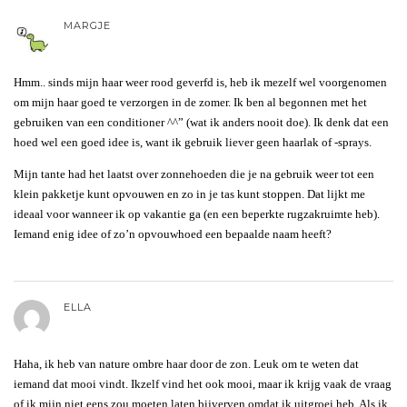
MARGJE
Hmm.. sinds mijn haar weer rood geverfd is, heb ik mezelf wel voorgenomen
om mijn haar goed te verzorgen in de zomer. Ik ben al begonnen met het
gebruiken van een conditioner ^^” (wat ik anders nooit doe). Ik denk dat een
hoed wel een goed idee is, want ik gebruik liever geen haarlak of -sprays.
Mijn tante had het laatst over zonnehoeden die je na gebruik weer tot een
klein pakketje kunt opvouwen en zo in je tas kunt stoppen. Dat lijkt me
ideaal voor wanneer ik op vakantie ga (en een beperkte rugzakruimte heb).
Iemand enig idee of zo’n opvouwhoed een bepaalde naam heeft?
ELLA
Haha, ik heb van nature ombre haar door de zon. Leuk om te weten dat
iemand dat mooi vindt. Ikzelf vind het ook mooi, maar ik krijg vaak de vraag
of ik mijn niet eens zou moeten laten bijverven omdat ik uitgroei heb. Als ik