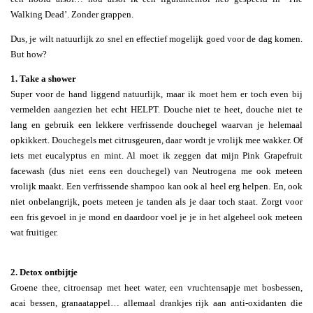
Walking Dead’. Zonder grappen.
Dus, je wilt natuurlijk zo snel en effectief mogelijk goed voor de dag komen.
But how?
1. Take a shower
Super voor de hand liggend natuurlijk, maar ik moet hem er toch even bij
vermelden aangezien het echt HELPT. Douche niet te heet, douche niet te
lang en gebruik een lekkere verfrissende douchegel waarvan je helemaal
opkikkert. Douchegels met citrusgeuren, daar wordt je vrolijk mee wakker. Of
iets met eucalyptus en mint. Al moet ik zeggen dat mijn Pink Grapefruit
facewash (dus niet eens een douchegel) van Neutrogena me ook meteen
vrolijk maakt. Een verfrissende shampoo kan ook al heel erg helpen. En, ook
niet onbelangrijk, poets meteen je tanden als je daar toch staat. Zorgt voor
een fris gevoel in je mond en daardoor voel je je in het algeheel ook meteen
wat fruitiger.
2. Detox ontbijtje
Groene thee, citroensap met heet water, een vruchtensapje met bosbessen,
acai bessen, granaatappel… allemaal drankjes rijk aan anti-oxidanten die