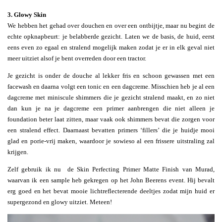
3. Glowy Skin
We hebben het gehad over douchen en over een ontbijtje, maar nu begint de
echte opknapbeurt: je belabberde gezicht. Laten we de basis, de huid, eerst
eens even zo egaal en stralend mogelijk maken zodat je er in elk geval niet
meer uitziet alsof je bent overreden door een tractor.
Je gezicht is onder de douche al lekker fris en schoon gewassen met een
facewash en daarna volgt een tonic en een dagcreme. Misschien heb je al een
dagcreme met miniscule shimmers die je gezicht stralend maakt, en zo niet
dan kun je na je dagcreme een primer aanbrengen die niet alleen je
foundation beter laat zitten, maar vaak ook shimmers bevat die zorgen voor
een stralend effect. Daarnaast bevatten primers ‘fillers’ die je huidje mooi
glad en porie-vrij maken, waardoor je sowieso al een frissere uitstraling zal
krijgen.
Zelf gebruik ik nu de Skin Perfecting Primer Matte Finish van Murad,
waarvan ik een sample heb gekregen op het John Beerens event. Hij bevalt
erg goed en het bevat mooie lichtreflecterende deeltjes zodat mijn huid er
supergezond en glowy uitziet. Meteen!