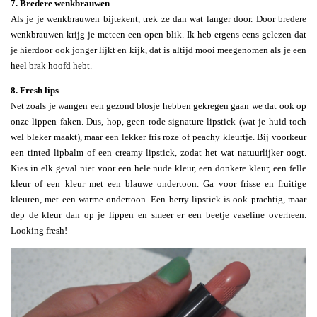
7. Bredere wenkbrauwen
Als je je wenkbrauwen bijtekent, trek ze dan wat langer door. Door bredere
wenkbrauwen krijg je meteen een open blik. Ik heb ergens eens gelezen dat
je hierdoor ook jonger lijkt en kijk, dat is altijd mooi meegenomen als je een
heel brak hoofd hebt.
8. Fresh lips
Net zoals je wangen een gezond blosje hebben gekregen gaan we dat ook op
onze lippen faken. Dus, hop, geen rode signature lipstick (wat je huid toch
wel bleker maakt), maar een lekker fris roze of peachy kleurtje. Bij voorkeur
een tinted lipbalm of een creamy lipstick, zodat het wat natuurlijker oogt.
Kies in elk geval niet voor een hele nude kleur, een donkere kleur, een felle
kleur of een kleur met een blauwe ondertoon. Ga voor frisse en fruitige
kleuren, met een warme ondertoon. Een berry lipstick is ook prachtig, maar
dep de kleur dan op je lippen en smeer er een beetje vaseline overheen.
Looking fresh!