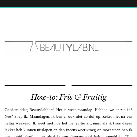
How-to: Fris & Fruitig
Goedemiddag Beautylabbers! Het is weer maandag. Hebben we er zin in?
Nee? Snap ik. Maandagen, ik ben er ook niet zo dol op. Zeker niet na een
heftig weekend. Ik weet niet hoe het met jullie zit, maar als ik twee dagen
lekker heb kunnen uitslapen en dan ineens weer vroeg op moet staan heb ik
een hoofd alsof… nou alsof ik een figurantenrol heb gespeeld in ‘The