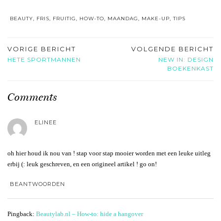
BEAUTY
,
FRIS
,
FRUITIG
,
HOW-TO
,
MAANDAG
,
MAKE-UP
,
TIPS
VORIGE BERICHT
VOLGENDE BERICHT
HETE SPORTMANNEN
NEW IN: DESIGN
BOEKENKAST
Comments
ELINEE
oh hier houd ik nou van ! stap voor stap mooier worden met een leuke uitleg
erbij (: leuk geschreven, en een origineel artikel ! go on!
BEANTWOORDEN
Pingback:
Beautylab.nl – How-to: hide a hangover