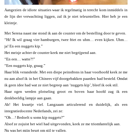
Aangezien de idiote situaties waar ik regelmatig in terecht kom inmiddels in
de lijn der verwachting liggen, zal ik je niet teleurstellen. Hier heb je een
kleintje.
Met Serena naast me stond ik aan de counter om de bestelling door te geven.
“Hi! Ik wil graag vier hamburgers, twee friet en uhm… even kijken. Uhm…
ja! En een nuggets kip.”
Het meisje achter de counter keek me niet begrijpend aan.
“En een… watte?!”
“Een nuggets kip, graag.”
Haar blik veranderde. Met een diepe peinsfrons in haar voorhoofd keek ze me
nu aan alsof ik in het Chinees vijf doorgebakken paarden had besteld. Omdat
ik geen idee had wat ze niet begreep aan ‘nuggets kip’, bleef ik ook stil.
Haar ogen werden plotseling groot en boven haar hoofd zag ik een
denkbeeldig lampje aan gaan.
Ah! Het kwartje viel. Langzaam articulerend en duidelijk, als een
integratiedocente Nederlands, zei ze:
“Oh…! Bedoelt u soms kip nuggets?”
Alsof ze zojuist het wiel had uitgevonden, keek ze me triomfantelijk aan.
Nu was het mijn beurt om stil te vallen.