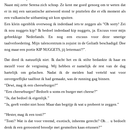
Naast mij zette Serena zich schrap. Ze kent me goed genoeg om te weten dat
er in mij een sarcastische antwoord stond te pruttelen die er elk moment als
een vulkanische uitbarsting uit kon spuiten.
Een klein ogenblik overwoog ik inderdaad iets te zeggen als “Oh sorry! Zei
ik nou nuggets kip? Ik bedoel inderdaad kip nuggets, ja. Excuus voor mijn
gebrekkige Nederlands. En nog een excuus voor deze smerige
taalverloedering. Mijn talencentrum is zojuist in de Goliath beschadigd. Doe
nog maar een portie KIP NUGGETS, jij letternazi!!”.
Dat deed ik natuurlijk niet. Ik dacht het en ik stilte bedankte ik haar en
mezelf voor de vergissing. Wij hebben er namelijk de rest van de dag
hartelijk om gelachen. Nadat ik de meiden had verteld wat voor
onvergeeflijke taalfout ik had gemaakt, was de running gag binnen.
“Dewi, mag ik een cheeseburger?”
“Een cheeseburger? Bedoelt u soms en burger met cheese?”
“Ja, dat bedoel ik eigenlijk.”
“Ja, geeft verder niet hoor. Maar dan begrijp ik wat u probeert te zeggen.”
“Hester, mag ik een tosti?”
“Tosti? Wat is dat voor vreemd, exotisch, inheems gerecht? Oh… u bedoelt
denk ik een geroosterd broodje met gesmolten kaas ertussen?’’