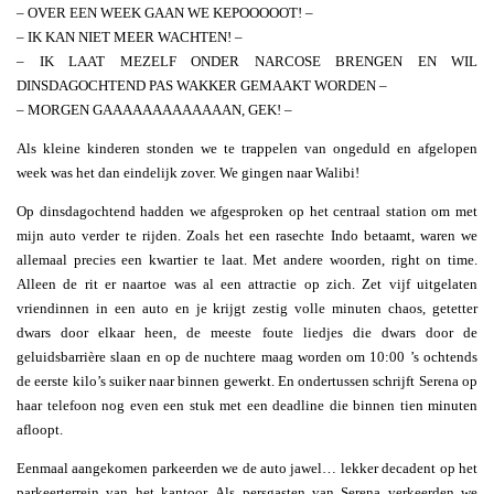
– OVER EEN WEEK GAAN WE KEPOOOOOT! –
– IK KAN NIET MEER WACHTEN! –
– IK LAAT MEZELF ONDER NARCOSE BRENGEN EN WIL
DINSDAGOCHTEND PAS WAKKER GEMAAKT WORDEN –
– MORGEN GAAAAAAAAAAAAAN, GEK! –
Als kleine kinderen stonden we te trappelen van ongeduld en afgelopen
week was het dan eindelijk zover. We gingen naar Walibi!
Op dinsdagochtend hadden we afgesproken op het centraal station om met
mijn auto verder te rijden. Zoals het een rasechte Indo betaamt, waren we
allemaal precies een kwartier te laat. Met andere woorden, right on time.
Alleen de rit er naartoe was al een attractie op zich. Zet vijf uitgelaten
vriendinnen in een auto en je krijgt zestig volle minuten chaos, getetter
dwars door elkaar heen, de meeste foute liedjes die dwars door de
geluidsbarrière slaan en op de nuchtere maag worden om 10:00 ’s ochtends
de eerste kilo’s suiker naar binnen gewerkt. En ondertussen schrijft Serena op
haar telefoon nog even een stuk met een deadline die binnen tien minuten
afloopt.
Eenmaal aangekomen parkeerden we de auto jawel… lekker decadent op het
parkeerterrein van het kantoor. Als persgasten van Serena verkeerden we