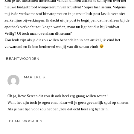
Zou je het misschien interessant vinden om een artikel te schrijven over het
nieuwe budgetproof wimperserum van kruidvat? Super lash serum. Volgens
mij is de werkzame stof bimatoprost en in je revitalash-post las ik over niet
zulke fijne bijwerkingen. Ik dacht uit je post te begrijpen dat het alleen bij de
apotheek verkocht zou kogen worden, maar nu ligt het dus bij kruidvat.
Veilig? Of toch maar overslaan dit serum?
Zou leuk zijn als je dit zou willen behandelen in een artikel, ik vind het
verwarrend en ik ben benieuwd wat jij van dit serum vindt
BEANTWOORDEN
MARIEKE S.
Oh ja, lieve Sereen dit zou ik ook heel erg graag willen weten!
Want het zijn toch je ogen enzo, daar wil je geen gevaarlijk spul op smeren.
Als je hier tijd voor zou hebben, zou dat echt heel erg fijn zijn.
BEANTWOORDEN