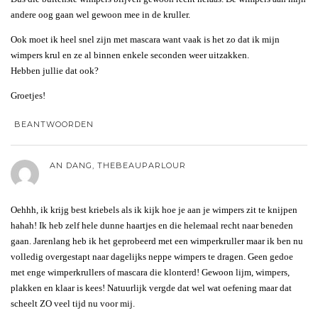
andere oog gaan wel gewoon mee in de kruller.
Ook moet ik heel snel zijn met mascara want vaak is het zo dat ik mijn
wimpers krul en ze al binnen enkele seconden weer uitzakken.
Hebben jullie dat ook?
Groetjes!
BEANTWOORDEN
AN DANG, THEBEAUPARLOUR
Oehhh, ik krijg best kriebels als ik kijk hoe je aan je wimpers zit te knijpen
hahah! Ik heb zelf hele dunne haartjes en die helemaal recht naar beneden
gaan. Jarenlang heb ik het geprobeerd met een wimperkruller maar ik ben nu
volledig overgestapt naar dagelijks neppe wimpers te dragen. Geen gedoe
met enge wimperkrullers of mascara die klonterd! Gewoon lijm, wimpers,
plakken en klaar is kees! Natuurlijk vergde dat wel wat oefening maar dat
scheelt ZO veel tijd nu voor mij.