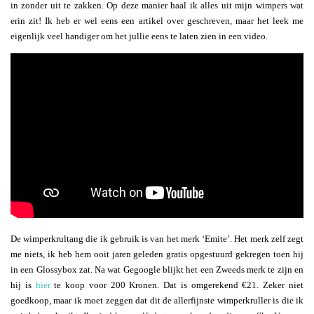
in zonder uit te zakken. Op deze manier haal ik alles uit mijn wimpers wat
erin zit! Ik heb er wel eens een artikel over geschreven, maar het leek me
eigenlijk veel handiger om het jullie eens te laten zien in een video.
De wimperkrultang die ik gebruik is van het merk ‘Emite’. Het merk zelf zegt
me niets, ik heb hem ooit jaren geleden gratis opgestuurd gekregen toen hij
in een Glossybox zat. Na wat Gegoogle blijkt het een Zweeds merk te zijn en
hij is
hier
te koop voor 200 Kronen. Dat is omgerekend €21. Zeker niet
goedkoop, maar ik moet zeggen dat dit de allerfijnste wimperkruller is die ik