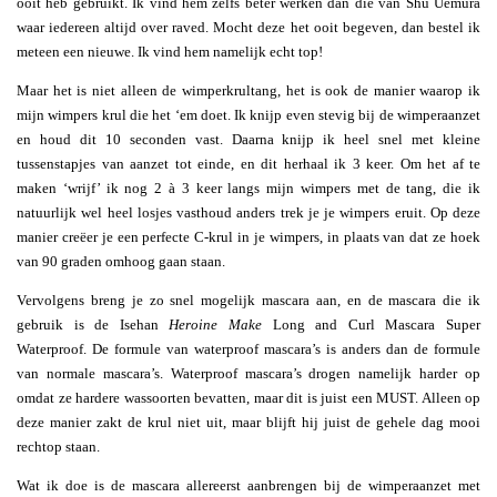
ooit heb gebruikt. Ik vind hem zelfs beter werken dan die van Shu Uemura
waar iedereen altijd over raved. Mocht deze het ooit begeven, dan bestel ik
meteen een nieuwe. Ik vind hem namelijk echt top!
Maar het is niet alleen de wimperkrultang, het is ook de manier waarop ik
mijn wimpers krul die het ‘em doet. Ik knijp even stevig bij de wimperaanzet
en houd dit 10 seconden vast. Daarna knijp ik heel snel met kleine
tussenstapjes van aanzet tot einde, en dit herhaal ik 3 keer. Om het af te
maken ‘wrijf’ ik nog 2 à 3 keer langs mijn wimpers met de tang, die ik
natuurlijk wel heel losjes vasthoud anders trek je je wimpers eruit. Op deze
manier creëer je een perfecte C-krul in je wimpers, in plaats van dat ze hoek
van 90 graden omhoog gaan staan.
Vervolgens breng je zo snel mogelijk mascara aan, en de mascara die ik
gebruik is de Isehan
Heroine Make
Long and Curl Mascara Super
Waterproof. De formule van waterproof mascara’s is anders dan de formule
van normale mascara’s. Waterproof mascara’s drogen namelijk harder op
omdat ze hardere wassoorten bevatten, maar dit is juist een MUST. Alleen op
deze manier zakt de krul niet uit, maar blijft hij juist de gehele dag mooi
rechtop staan.
Wat ik doe is de mascara allereerst aanbrengen bij de wimperaanzet met