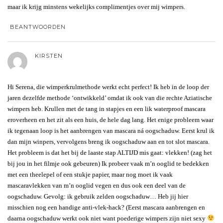
maar ik krijg minstens wekelijks complimentjes over mij wimpers.
BEANTWOORDEN
KIRSTEN
Hi Serena, die wimperkrulmethode werkt echt perfect! Ik heb in de loop der
jaren dezelfde methode ‘ontwikkeld’ omdat ik ook van die rechte Aziatische
wimpers heb. Krullen met de tang in stapjes en een lik waterproof mascara
eroverheen en het zit als een huis, de hele dag lang. Het enige probleem waar
ik tegenaan loop is het aanbrengen van mascara ná oogschaduw. Eerst krul ik
dan mijn winpers, vervolgens breng ik oogschaduw aan en tot slot mascara.
Het probleem is dat het bij de laaste stap ALTIJD mis gaat: vlekken! (zag het
bij jou in het filmje ook gebeuren) Ik probeer vaak m’n ooglid te bedekken
met een theelepel of een stukje papier, maar nog moet ik vaak
mascaravlekken van m’n ooglid vegen en dus ook een deel van de
oogschaduw. Gevolg: ik gebruik zelden oogschaduw… Heb jij hier
misschien nog een handige anti-vlek-hack? (Eerst mascara aanbrengen en
daarna oogschaduw werkt ook niet want poederige wimpers zijn niet sexy