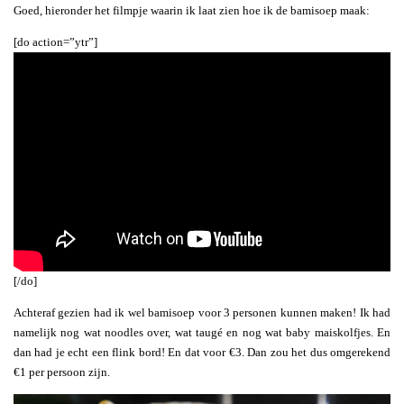
Goed, hieronder het filmpje waarin ik laat zien hoe ik de bamisoep maak:
[do action=”ytr”]
[/do]
Achteraf gezien had ik wel bamisoep voor 3 personen kunnen maken! Ik had
namelijk nog wat noodles over, wat taugé en nog wat baby maiskolfjes. En
dan had je echt een flink bord! En dat voor €3. Dan zou het dus omgerekend
€1 per persoon zijn.