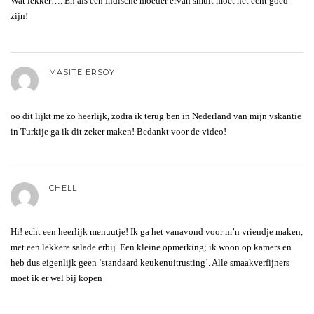
Wat lekker…. En als een Indische moeder ervan smult moet het echt goed
zijn!
MASITE ERSOY
oo dit lijkt me zo heerlijk, zodra ik terug ben in Nederland van mijn vskantie
in Turkije ga ik dit zeker maken! Bedankt voor de video!
CHELL
Hi! echt een heerlijk menuutje! Ik ga het vanavond voor m’n vriendje maken,
met een lekkere salade erbij. Een kleine opmerking; ik woon op kamers en
heb dus eigenlijk geen ‘standaard keukenuitrusting’. Alle smaakverfijners
moet ik er wel bij kopen