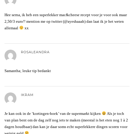
Hee serna, ik heb een superlekker mac&cheese recept voor je voor ook maar
2,50/3 euro!! mention me op twitter (@ayeshaaah) dan laat ik je het weten
allemaal
xx
ROSALEANDRA
Samantha; leuke tip bedankt
IKRAM
Je kan ook in de ‘kortingen-hoek’ van de supermarkt kijken
Als je toch
van plan bent om de dag zelf nog iets te maken (meestal is het eten nog 1 à 2
dagen houdbaar) dan kan je daar soms echt superlekkere dingen scoren voor
weinig geld