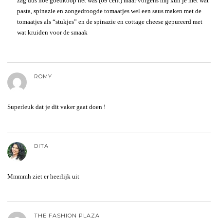
zag dus hoe goedkoop het was (69 cent) maar volgens mij kun je met wat
pasta, spinazie en zongedroogde tomaatjes wel een saus maken met de
tomaatjes als “stukjes” en de spinazie en cottage cheese gepureerd met
wat kruiden voor de smaak
ROMY
Superleuk dat je dit vaker gaat doen !
DITA
Mmmmh ziet er heerlijk uit
THE FASHION PLAZA