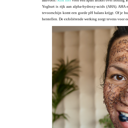
aanvoelt!
Klik hier
voor een apart artikel over honing.
Y
Yoghurt is rijk aan alpha-hydroxy-acids (AHA). AHA 
tevoorschijn komt een goede pH balans krijgt. Of je hu
herstellen. De exfoliërende werking zorgt tevens voor ee