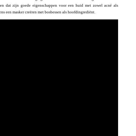
en dat zijn goede eigenschappen voor een huid met zowel acné als
ns een masker creëren met bosbessen als hoofdingrediënt.