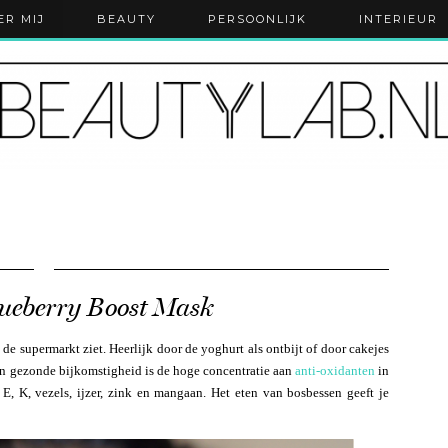
ER MIJ
BEAUTY
PERSOONLIJK
INTERIEUR
lueberry Boost Mask
de supermarkt ziet. Heerlijk door de yoghurt als ontbijt of door cakejes
n gezonde bijkomstigheid is de hoge concentratie aan
anti-oxidanten
in
 E, K, vezels, ijzer, zink en mangaan. Het eten van bosbessen geeft je