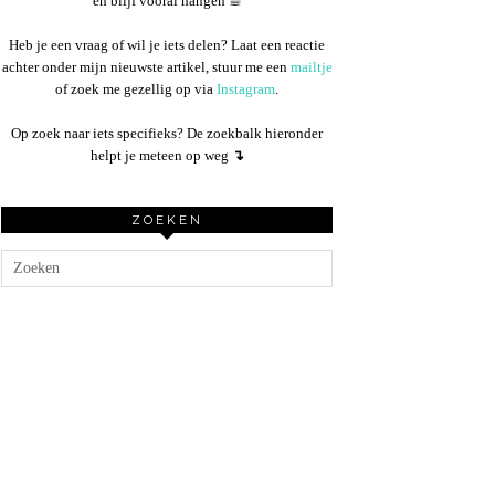
en blijf vooral hangen ☕︎
Heb je een vraag of wil je iets delen? Laat een reactie
achter onder mijn nieuwste artikel, stuur me een
mailtje
of zoek me gezellig op via
Instagram
.
Op zoek naar iets specifieks? De zoekbalk hieronder
helpt je meteen op weg
↴
ZOEKEN