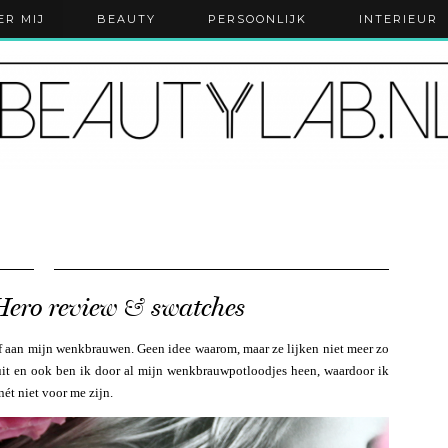
ER MIJ
BEAUTY
PERSOONLIJK
INTERIEUR
Hero review & swatches
suf aan mijn wenkbrauwen. Geen idee waarom, maar ze lijken niet meer zo
 uit en ook ben ik door al mijn wenkbrauwpotloodjes heen, waardoor ik
t niet voor me zijn.