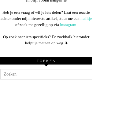
en blijf vooral hangen ☕︎
Heb je een vraag of wil je iets delen? Laat een reactie
achter onder mijn nieuwste artikel, stuur me een
mailtje
of zoek me gezellig op via
Instagram
.
Op zoek naar iets specifieks? De zoekbalk hieronder
helpt je meteen op weg
↴
ZOEKEN