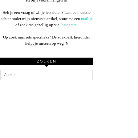
en blijf vooral hangen ☕︎
Heb je een vraag of wil je iets delen? Laat een reactie
achter onder mijn nieuwste artikel, stuur me een
mailtje
of zoek me gezellig op via
Instagram
.
Op zoek naar iets specifieks? De zoekbalk hieronder
helpt je meteen op weg
↴
ZOEKEN