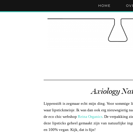
HOME
OV
Axiology Nat
Lippenstift is zegmaar echt mijn ding. Voor sommige l
waar lipstickmeisje. Ik was dan ook erg nieuwsgierig n
de eco chic webshop
Reina Organics
. De verpakking zie
deze lipsticks geheel gemaakt zijn van natuurlijke ing
en 100% vegan. Kijk, dat is fijn!