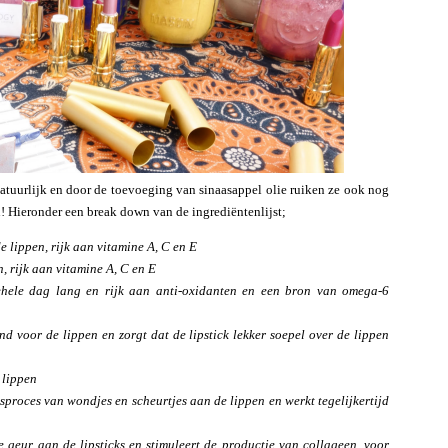
atuurlijk en door de toevoeging van sinaasappel olie ruiken ze ook nog
n! Hieronder een break down van de ingrediëntenlijst;
e lippen, rijk aan vitamine A, C en E
, rijk aan vitamine A, C en E
ehele dag lang en rijk aan anti-oxidanten en een bron van omega-6
nd voor de lippen en zorgt dat de lipstick lekker soepel over de lippen
 lippen
gsproces van wondjes en scheurtjes aan de lippen en werkt tegelijkertijd
te geur aan de lipsticks en stimuleert de productie van collageen, voor