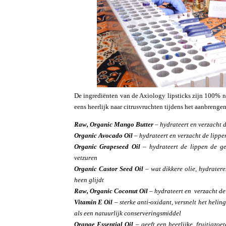
De ingrediënten van de Axiology lipsticks zijn 100% n
eens heerlijk naar citrusvruchten tijdens het aanbrenge
Raw, Organic Mango Butter
– hydrateert en verzacht d
Organic Avocado Oil
– hydrateert en verzacht de lippen
Organic Grapeseed Oil
– hydrateert de lippen de g
vetzuren
Organic Castor Seed Oil
– wat dikkere olie, hydratere
heen glijdt
Raw, Organic Coconut Oil
– hydrateert en verzacht de
Vitamin E Oil
– sterke anti-oxidant, versnelt het helin
als een natuurlijk conserveringsmiddel
Orange Essential Oil
– geeft een heerlijke, fruitigzoe