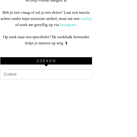
en blijf vooral hangen ☕︎
Heb je een vraag of wil je iets delen? Laat een reactie
achter onder mijn nieuwste artikel, stuur me een
mailtje
of zoek me gezellig op via
Instagram
.
Op zoek naar iets specifieks? De zoekbalk hieronder
helpt je meteen op weg
↴
ZOEKEN