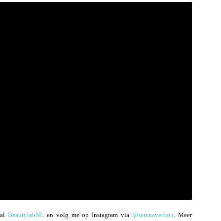
aal
BeautylabNL
en volg me op Instagram via
@serenaverbon
. Meer