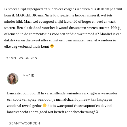
Ik smeer altijd supergoed en superveel volgens iedereen dus ik dacht joh 5ml
kom ik MAKKELIJK aan. Na je foto gezien te hebben smeer ik wel iets
minder hihi. Maar wel evengoed altijd factor 50 of hoger en veel en vaak
smeren. Ben als de dood voor het k woord dus smeren smeren smeren. Heb jij
of iemand in de comments tips voor een spf die sweatproof is? Manlief is een
dakdekker en die zweet alles er met een paar minuten weer af waardoor ie
elke dag verbrand thuis komt
BEANTWOORDEN
MARIE
Lancaster Sun Sport!! In verschillende varianten verkrijgbaar waaronder
een soort van spray waardoor je man zichzelf opnieuw kan insprayen
zonder al teveel gedoe
die is waterproof én sweatproof en ik vind
lancaster echt enorm goed wat betreft zonnebescherming! X
BEANTWOORDEN