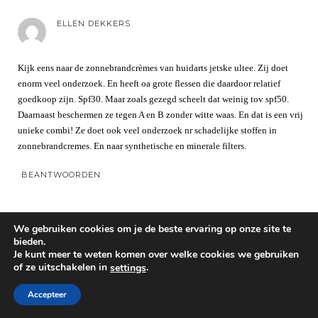
ELLEN DEKKERS
Kijk eens naar de zonnebrandcrèmes van huidarts jetske ultee. Zij doet
enorm veel onderzoek. En heeft oa grote flessen die daardoor relatief
goedkoop zijn. Spf30. Maar zoals gezegd scheelt dat weinig tov spf50.
Daarnaast beschermen ze tegen A en B zonder witte waas. En dat is een vrij
unieke combi! Ze doet ook veel onderzoek nr schadelijke stoffen in
zonnebrandcremes. En naar synthetische en minerale filters.
BEANTWOORDEN
AMIE KOCKEN
We gebruiken cookies om je de beste ervaring op onze site te
bieden.
Je kunt meer te weten komen over welke cookies we gebruiken
Goede, fijne zonnebrand inderdaad!! Maar helaas wel gele vlekken…
of ze uitschakelen in
.
settings
BEANTWOORDEN
Accepteer