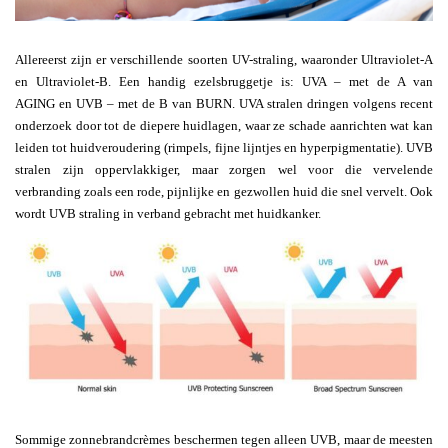
Allereerst zijn er verschillende soorten UV-straling, waaronder Ultraviolet-A
en Ultraviolet-B. Een handig ezelsbruggetje is: UVA – met de A van
AGING en UVB – met de B van BURN. UVA stralen dringen volgens recent
onderzoek door tot de diepere huidlagen, waar ze schade aanrichten wat kan
leiden tot huidveroudering (rimpels, fijne lijntjes en hyperpigmentatie). UVB
stralen zijn oppervlakkiger, maar zorgen wel voor die vervelende
verbranding zoals een rode, pijnlijke en gezwollen huid die snel vervelt. Ook
wordt UVB straling in verband gebracht met huidkanker.
Sommige zonnebrandcrèmes beschermen tegen alleen UVB, maar de meesten