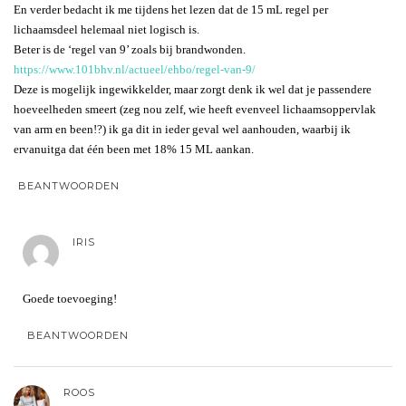
En verder bedacht ik me tijdens het lezen dat de 15 mL regel per
lichaamsdeel helemaal niet logisch is.
Beter is de ‘regel van 9’ zoals bij brandwonden.
https://www.101bhv.nl/actueel/ehbo/regel-van-9/
Deze is mogelijk ingewikkelder, maar zorgt denk ik wel dat je passendere
hoeveelheden smeert (zeg nou zelf, wie heeft evenveel lichaamsoppervlak
van arm en been!?) ik ga dit in ieder geval wel aanhouden, waarbij ik
ervanuitga dat één been met 18% 15 ML aankan.
BEANTWOORDEN
IRIS
Goede toevoeging!
BEANTWOORDEN
ROOS