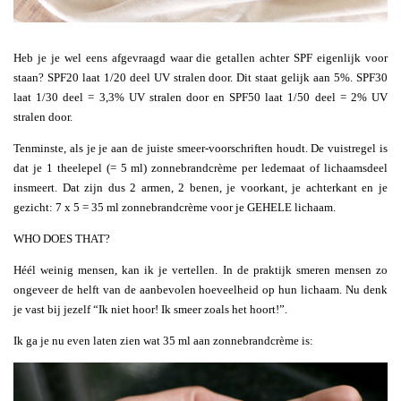
Heb je je wel eens afgevraagd waar die getallen achter SPF eigenlijk voor
staan? SPF20 laat 1/20 deel UV stralen door. Dit staat gelijk aan 5%. SPF30
laat 1/30 deel = 3,3% UV stralen door en SPF50 laat 1/50 deel = 2% UV
stralen door.
Tenminste, als je je aan de juiste smeer-voorschriften houdt. De vuistregel is
dat je 1 theelepel (= 5 ml) zonnebrandcrème per ledemaat of lichaamsdeel
insmeert. Dat zijn dus 2 armen, 2 benen, je voorkant, je achterkant en je
gezicht: 7 x 5 = 35 ml zonnebrandcrème voor je GEHELE lichaam.
WHO DOES THAT?
Héél weinig mensen, kan ik je vertellen. In de praktijk smeren mensen zo
ongeveer de helft van de aanbevolen hoeveelheid op hun lichaam. Nu denk
je vast bij jezelf “Ik niet hoor! Ik smeer zoals het hoort!”.
Ik ga je nu even laten zien wat 35 ml aan zonnebrandcrème is: