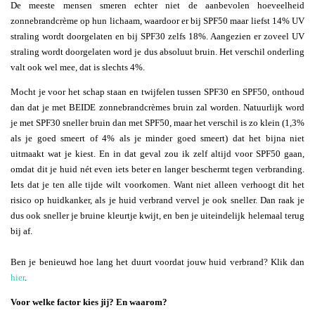
De meeste mensen smeren echter niet de aanbevolen hoeveelheid
zonnebrandcrème op hun lichaam, waardoor er bij SPF50 maar liefst 14% UV
straling wordt doorgelaten en bij SPF30 zelfs 18%. Aangezien er zoveel UV
straling wordt doorgelaten word je dus absoluut bruin. Het verschil onderling
valt ook wel mee, dat is slechts 4%.
Mocht je voor het schap staan en twijfelen tussen SPF30 en SPF50, onthoud
dan dat je met BEIDE zonnebrandcrèmes bruin zal worden. Natuurlijk word
je met SPF30 sneller bruin dan met SPF50, maar het verschil is zo klein (1,3%
als je goed smeert of 4% als je minder goed smeert) dat het bijna niet
uitmaakt wat je kiest. En in dat geval zou ik zelf altijd voor SPF50 gaan,
omdat dit je huid nét even iets beter en langer beschermt tegen verbranding.
Iets dat je ten alle tijde wilt voorkomen. Want niet alleen verhoogt dit het
risico op huidkanker, als je huid verbrand vervel je ook sneller. Dan raak je
dus ook sneller je bruine kleurtje kwijt, en ben je uiteindelijk helemaal terug
bij af.
Ben je benieuwd hoe lang het duurt voordat jouw huid verbrand? Klik dan
hier
.
Voor welke factor kies jij? En waarom?