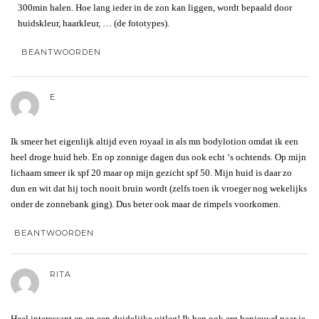
300min halen. Hoe lang ieder in de zon kan liggen, wordt bepaald door
huidskleur, haarkleur, … (de fototypes).
BEANTWOORDEN
E
Ik smeer het eigenlijk altijd even royaal in als mn bodylotion omdat ik een
heel droge huid heb. En op zonnige dagen dus ook echt ‘s ochtends. Op mijn
lichaam smeer ik spf 20 maar op mijn gezicht spf 50. Mijn huid is daar zo
dun en wit dat hij toch nooit bruin wordt (zelfs toen ik vroeger nog wekelijks
onder de zonnebank ging). Dus beter ook maar de rimpels voorkomen.
BEANTWOORDEN
RITA
Heel interessant en en een duidelijke uitleg! Ik ben ook erg benieuwd naar je