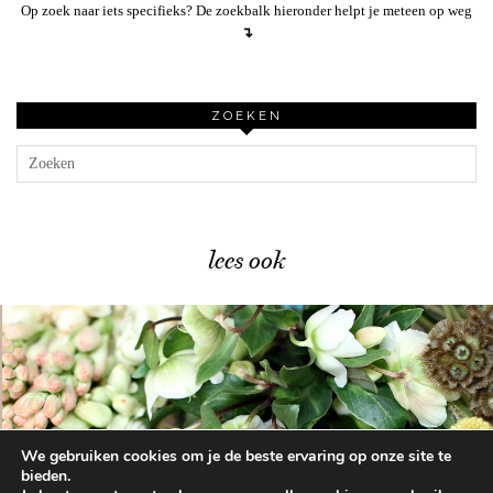
Op zoek naar iets specifieks? De zoekbalk hieronder helpt je meteen op weg
↴
ZOEKEN
lees ook
We gebruiken cookies om je de beste ervaring op onze site te
Zo haal je bloemen …
bieden.