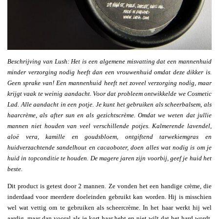
Beschrijving van Lush:
Het is een algemene misvatting dat een mannenhuid
minder verzorging nodig heeft dan een vrouwenhuid omdat deze dikker is.
Geen sprake van! Een mannenhuid heeft net zoveel verzorging nodig, maar
krijgt vaak te weinig aandacht. Voor dat probleem ontwikkelde we Cosmetic
Lad. Alle aandacht in een potje. Je kunt het gebruiken als scheerbalsem, als
haarcrème, als after sun en als gezichtscrème. Omdat we weten dat jullie
mannen niet houden van veel verschillende potjes. Kalmerende lavendel,
aloë vera, kamille en goudsbloem, ontgiftend tarwekiemgras en
huidverzachtende sandelhout en cacaoboter, doen alles wat nodig is om je
huid in topconditie te houden. De magere jaren zijn voorbij, geef je huid het
beste.
Dit product is getest door 2 mannen. Ze vonden het een handige crème, die
inderdaad voor meerdere doeleinden gebruikt kan worden. Hij is misschien
wel wat vettig om te gebruiken als scheercrème. In het haar werkt hij wel
aardig, maar dan vooral als je kort haar hebt en niet wilt dat het hard wordt.