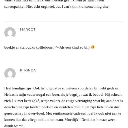
vader vind niks echt leuk, dus meestal geef ik hem parfum of een
scheerpakket. Niet echt orgineel, but I can’t think of something else.
MARGOT
boekje en starbucks koffiebonen ^^ Als een kind zo blij
RHONDA
Heel handige tips! Ook handig dat je er meteen voordelen bij hebt gedaan.
Helaas is mijn vader nogal een boer, als je begrijpt wat ik bedoel. Hij scheert
zich 1 x met kerst (oké, ietsje vaker), de enige verzorging waar hij aan doet is
douchen en zijn tanden poetsen en sleutelen doet hij al zijn hele leven dus
gereedschap in overvloed. Met sentimentele cadeaus hoef ik ook niet aan te
komen dus dat vliegt ook uit het raam. Moeilijk!! Denk dat ’t maar weer
drank wordt.