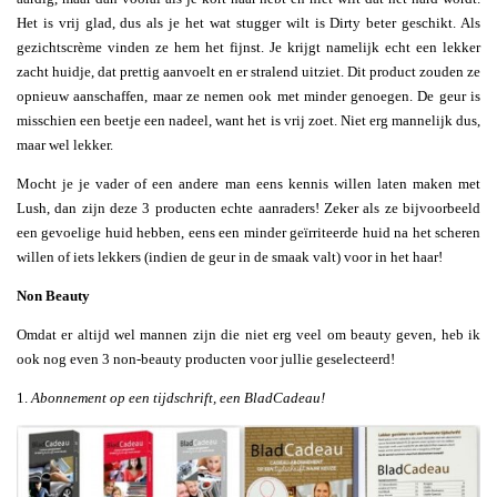
Het is vrij glad, dus als je het wat stugger wilt is Dirty beter geschikt. Als
gezichtscrème vinden ze hem het fijnst. Je krijgt namelijk echt een lekker
zacht huidje, dat prettig aanvoelt en er stralend uitziet. Dit product zouden ze
opnieuw aanschaffen, maar ze nemen ook met minder genoegen. De geur is
misschien een beetje een nadeel, want het is vrij zoet. Niet erg mannelijk dus,
maar wel lekker.
Mocht je je vader of een andere man eens kennis willen laten maken met
Lush, dan zijn deze 3 producten echte aanraders! Zeker als ze bijvoorbeeld
een gevoelige huid hebben, eens een minder geïrriteerde huid na het scheren
willen of iets lekkers (indien de geur in de smaak valt) voor in het haar!
Non Beauty
Omdat er altijd wel mannen zijn die niet erg veel om beauty geven, heb ik
ook nog even 3 non-beauty producten voor jullie geselecteerd!
1.
Abonnement op een tijdschrift, een BladCadeau!