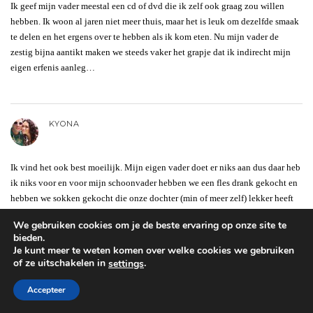
Ik geef mijn vader meestal een cd of dvd die ik zelf ook graag zou willen
hebben. Ik woon al jaren niet meer thuis, maar het is leuk om dezelfde smaak
te delen en het ergens over te hebben als ik kom eten. Nu mijn vader de
zestig bijna aantikt maken we steeds vaker het grapje dat ik indirecht mijn
eigen erfenis aanleg…
KYONA
Ik vind het ook best moeilijk. Mijn eigen vader doet er niks aan dus daar heb
ik niks voor en voor mijn schoonvader hebben we een fles drank gekocht en
hebben we sokken gekocht die onze dochter (min of meer zelf) lekker heeft
ingekleurd met textielstiften (ze is 8 maanden….) Voor mijn man heb ik een
We gebruiken cookies om je de beste ervaring op onze site te
koffiemok met een foto van mijn dochter erop besteld met “Voor de
bieden.
allerliefste papa” er op omdat ie dat echt verschrikkelijk vind en geef ik het
Je kunt meer te weten komen over welke cookies we gebruiken
voetje van mijn dochter in gips. Hoop dat ie het leuk vind en anders koop ik
of ze uitschakelen in
.
settings
er ook nog een klein geurtje bij
Accepteer