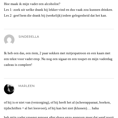
Hoe maak ik mijn vader een alcoholist?
Les 1: zoek uit welke drank hij lekker vind en dus vaak zou kunnen drinken.
Les 2: geef hem die drank bij (werkelijk) iedere gelegenheid dat het kan.
SINDERELLA
Ik heb een das, een riem, 2 paar sokken met ruitjespatroon en een kaars met
een tekst voor vader erop. Nu nog een sigaar en een toupet en mijn vaderdag
cadeau is compleet!
MARLEEN
of hij is er niet van (verzorging), of hij heeft het al (scheerapparaat, boeken,
tijdschriften = al het leesvoer), of hij kan het niet (klussen)…. haha
heb mijn vader vroeger genoeg after shave enzo gegeven maar dat werd nooit