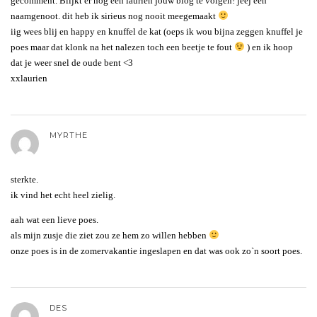
gecomment. Blijkt er nog een laurien jouw blog te volgen! jeej een
naamgenoot. dit heb ik sirieus nog nooit meegemaakt
iig wees blij en happy en knuffel de kat (oeps ik wou bijna zeggen knuffel je
poes maar dat klonk na het nalezen toch een beetje te fout
) en ik hoop
dat je weer snel de oude bent <3
xxlaurien
MYRTHE
sterkte.
ik vind het echt heel zielig.
aah wat een lieve poes.
als mijn zusje die ziet zou ze hem zo willen hebben
onze poes is in de zomervakantie ingeslapen en dat was ook zo`n soort poes.
DES