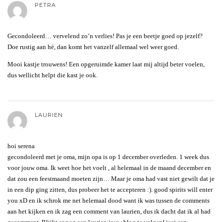
PETRA
Gecondoleerd… vervelend zo’n verlies! Pas je een beetje goed op jezelf?
Doe rustig aan hé, dan komt het vanzelf allemaal wel weer goed.
Mooi kastje trouwens! Een opgeruimde kamer laat mij altijd beter voelen,
dus wellicht helpt die kast je ook.
LAURIEN
hoi serena
gecondoleerd met je oma, mijn opa is op 1 december overleden. 1 week dus
voor jouw oma. Ik weet hoe het voelt , al helemaal in de maand december en
dat zou een feestmaand moeten zijn… Maar je oma had vast niet gewilt dat je
in een dip ging zitten, dus probeer het te accepteren :). good spirits will enter
you xD en ik schrok me net helemaal dood want ik was tussen de comments
aan het kijken en ik zag een comment van laurien, dus ik dacht dat ik al had