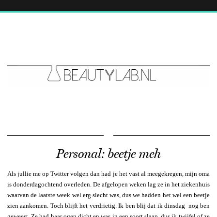
Personal: beetje meh
Als jullie me op Twitter volgen dan had je het vast al meegekregen, mijn oma
is donderdagochtend overleden. De afgelopen weken lag ze in het ziekenhuis
waarvan de laatste week wel erg slecht was, dus we hadden het wel een beetje
zien aankomen. Toch blijft het verdrietig. Ik ben blij dat ik dinsdag nog ben
geweest. Ze had haar ogen dicht en was in een soort slaap, dus ik twijfel of ze