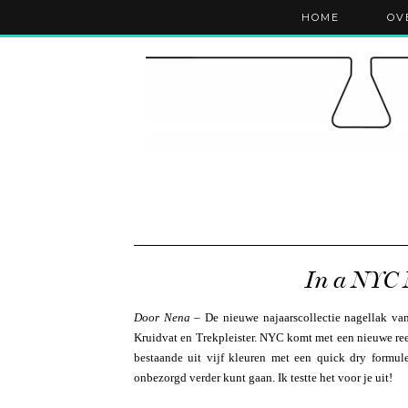
HOME
OV
In a NYC 
Door Nena
– De nieuwe najaarscollectie nagellak v
Kruidvat en Trekpleister. NYC komt met een nieuwe ree
bestaande uit vijf kleuren met een quick dry formul
onbezorgd verder kunt gaan. Ik testte het voor je uit!