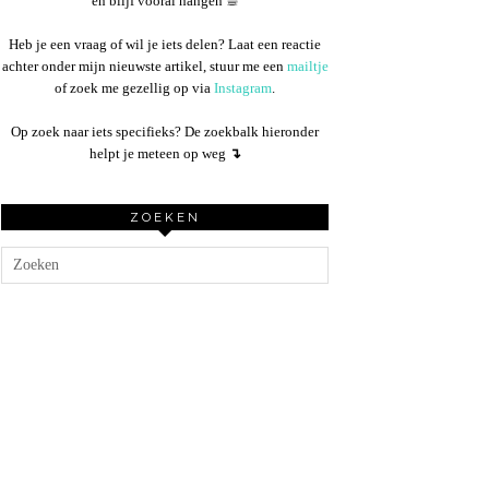
en blijf vooral hangen ☕︎
Heb je een vraag of wil je iets delen? Laat een reactie
achter onder mijn nieuwste artikel, stuur me een
mailtje
of zoek me gezellig op via
Instagram
.
Op zoek naar iets specifieks? De zoekbalk hieronder
helpt je meteen op weg
↴
ZOEKEN