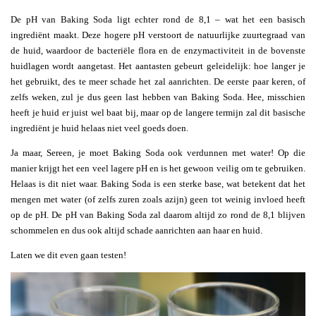
De pH van Baking Soda ligt echter rond de 8,1 – wat het een basisch
ingrediënt maakt. Deze hogere pH verstoort de natuurlijke zuurtegraad van
de huid, waardoor de bacteriële flora en de enzymactiviteit in de bovenste
huidlagen wordt aangetast. Het aantasten gebeurt geleidelijk: hoe langer je
het gebruikt, des te meer schade het zal aanrichten. De eerste paar keren, of
zelfs weken, zul je dus geen last hebben van Baking Soda. Hee, misschien
heeft je huid er juist wel baat bij, maar op de langere termijn zal dit basische
ingrediënt je huid helaas niet veel goeds doen.
Ja maar, Sereen, je moet Baking Soda ook verdunnen met water! Op die
manier krijgt het een veel lagere pH en is het gewoon veilig om te gebruiken.
Helaas is dit niet waar. Baking Soda is een sterke base, wat betekent dat het
mengen met water (of zelfs zuren zoals azijn) geen tot weinig invloed heeft
op de pH. De pH van Baking Soda zal daarom altijd zo rond de 8,1 blijven
schommelen en dus ook altijd schade aanrichten aan haar en huid.
Laten we dit even gaan testen!