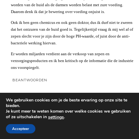
worden van de huid als de darmen worden belast met zure voeding.
Daarom denk ik dat je bewering over voeding onjuist is.
Ook ik ben geen chemicus en ook geen doktor, dus ik durf niet te zweren
dat het ontzuren van de huid goed is. Tegelijkertijd vraag ik mij wel af of
zepen slecht voor je zijn door de hoge PH-waarde, of juist door de anti-
bacteriele werking hiervan.
Er worden miljarden verdient aan de verkoop van zepen en
verzorgingsproducten en ik ben kritisch op de informatie die de industrie
ons voorspiegelt.
BEANTWOORDEN
JAPIE
We gebruiken cookies om je de beste ervaring op onze site te
bieden.
Je kunt meer te weten komen over welke cookies we gebruiken
of ze uitschakelen in
.
settings
Google geeft geen waardeoordeel over de eerste 10 resultaten weer. Kijk
naar de oorsprong van de website van de berichten en je weet dus
Accepteer
waarom ze hoog staan: het komt allemaal uit dezelfde hoek.