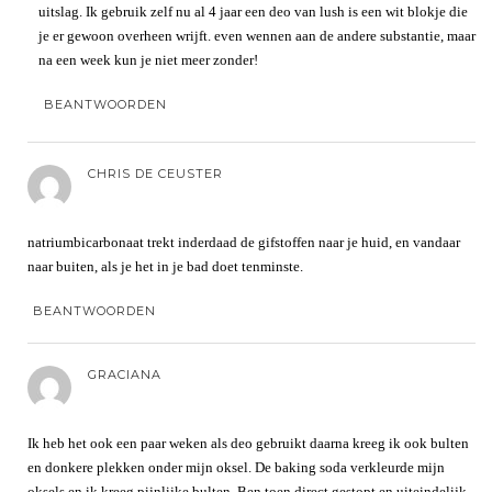
uitslag. Ik gebruik zelf nu al 4 jaar een deo van lush is een wit blokje die
je er gewoon overheen wrijft. even wennen aan de andere substantie, maar
na een week kun je niet meer zonder!
BEANTWOORDEN
CHRIS DE CEUSTER
natriumbicarbonaat trekt inderdaad de gifstoffen naar je huid, en vandaar
naar buiten, als je het in je bad doet tenminste.
BEANTWOORDEN
GRACIANA
Ik heb het ook een paar weken als deo gebruikt daarna kreeg ik ook bulten
en donkere plekken onder mijn oksel. De baking soda verkleurde mijn
oksels en ik kreeg pijnlijke bulten. Ben toen direct gestopt en uiteindelijk