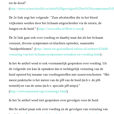
tot de dood”.
(
http://www.scienceforlife.eu/tekst%20gevolgen%20en%20sysmptomen%
De 2e link zegt het volgende: “Zure afvalstoffen die in het bloed
vrijkomen worden door het lichaam uitgescheiden via de nieren, de
longen en de huid.” (
https://www.alka.nl/Bent-u-zuur
)
De 3e link gaat ook over voeding en daarbij staat dat als het lichaam
verzuurt, diverse symptomen en klachten optreden, waaronder
“huidproblemen”. (
http://mens-en-gezondheid.infonu.nl/ziekten/65448-
verzuring-van-het-lichaam-symptomen-oorzaken-en-voeding.html
)
In het 4e artikel word er ook voornamelijk gesproken over voeding. Uit
de volgende zin kan ik opmaken dat er weldegelijk verzuring van de
huid optreed bij inname van voedingsstoffen met zuuroverschotten: “Het
meest praktische is het meten van de pH van de huid (m.b.v. de pH-
teststift) en van de urine (m.b.v. speciale pH strips).”
(
http://www.innerned.org/verzuring1.html
)
In het 5e artikel word niet gesproken over gevolgen voor de huid.
Het 6e artikel praat ook over voeding en de gevolgen van verzuring van