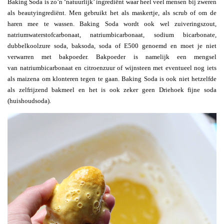
Baking Soda is zo’n ‘natuurlijk’ ingrediënt waar heel veel mensen bij zweren
als beautyingrediënt. Men gebruikt het als maskertje, als scrub of om de
haren mee te wassen. Baking Soda wordt ook wel zuiveringszout,
natriumwaterstofcarbonaat, natriumbicarbonaat, sodium bicarbonate,
dubbelkoolzure soda, baksoda, soda of E500 genoemd en moet je niet
verwarren met bakpoeder. Bakpoeder is namelijk een mengsel
van natriumbicarbonaat en citroenzuur of wijnsteen met eventueel nog iets
als maizena om klonteren tegen te gaan. Baking Soda is ook niet hetzelfde
als zelfrijzend bakmeel en het is ook zeker geen Driehoek fijne soda
(huishoudsoda).