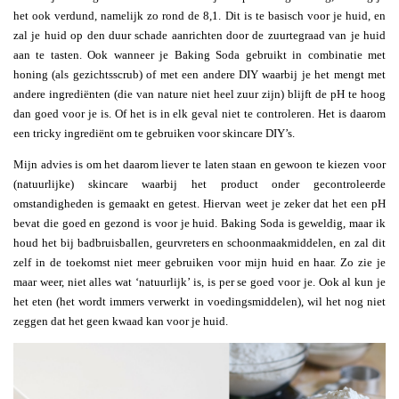
het ook verdund, namelijk zo rond de 8,1. Dit is te basisch voor je huid, en
zal je huid op den duur schade aanrichten door de zuurtegraad van je huid
aan te tasten. Ook wanneer je Baking Soda gebruikt in combinatie met
honing (als gezichtsscrub) of met een andere DIY waarbij je het mengt met
andere ingrediënten (die van nature niet heel zuur zijn) blijft de pH te hoog
dan goed voor je is. Of het is in elk geval niet te controleren. Het is daarom
een tricky ingrediënt om te gebruiken voor skincare DIY’s.
Mijn advies is om het daarom liever te laten staan en gewoon te kiezen voor
(natuurlijke) skincare waarbij het product onder gecontroleerde
omstandigheden is gemaakt en getest. Hiervan weet je zeker dat het een pH
bevat die goed en gezond is voor je huid. Baking Soda is geweldig, maar ik
houd het bij badbruisballen, geurvreters en schoonmaakmiddelen, en zal dit
zelf in de toekomst niet meer gebruiken voor mijn huid en haar. Zo zie je
maar weer, niet alles wat ‘natuurlijk’ is, is per se goed voor je. Ook al kun je
het eten (het wordt immers verwerkt in voedingsmiddelen), wil het nog niet
zeggen dat het geen kwaad kan voor je huid.