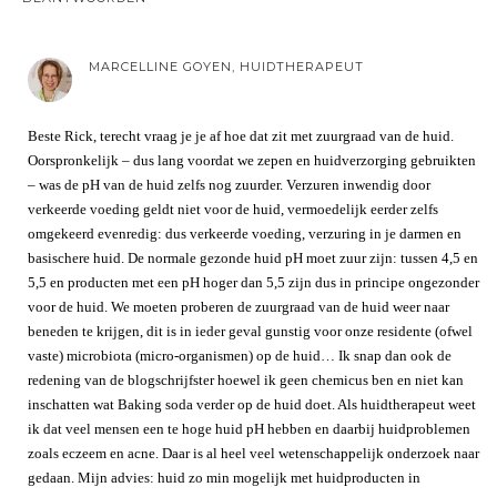
MARCELLINE GOYEN, HUIDTHERAPEUT
Beste Rick, terecht vraag je je af hoe dat zit met zuurgraad van de huid.
Oorspronkelijk – dus lang voordat we zepen en huidverzorging gebruikten
– was de pH van de huid zelfs nog zuurder. Verzuren inwendig door
verkeerde voeding geldt niet voor de huid, vermoedelijk eerder zelfs
omgekeerd evenredig: dus verkeerde voeding, verzuring in je darmen en
basischere huid. De normale gezonde huid pH moet zuur zijn: tussen 4,5 en
5,5 en producten met een pH hoger dan 5,5 zijn dus in principe ongezonder
voor de huid. We moeten proberen de zuurgraad van de huid weer naar
beneden te krijgen, dit is in ieder geval gunstig voor onze residente (ofwel
vaste) microbiota (micro-organismen) op de huid… Ik snap dan ook de
redening van de blogschrijfster hoewel ik geen chemicus ben en niet kan
inschatten wat Baking soda verder op de huid doet. Als huidtherapeut weet
ik dat veel mensen een te hoge huid pH hebben en daarbij huidproblemen
zoals eczeem en acne. Daar is al heel veel wetenschappelijk onderzoek naar
gedaan. Mijn advies: huid zo min mogelijk met huidproducten in