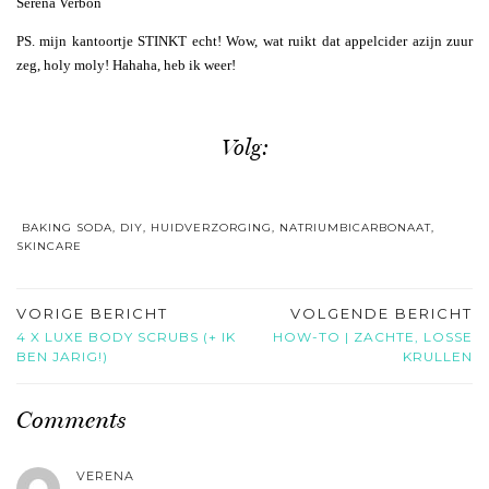
Serena Verbon
PS. mijn kantoortje STINKT echt! Wow, wat ruikt dat appelcider azijn zuur
zeg, holy moly! Hahaha, heb ik weer!
Volg:
BAKING SODA
,
DIY
,
HUIDVERZORGING
,
NATRIUMBICARBONAAT
,
SKINCARE
VORIGE BERICHT
VOLGENDE BERICHT
4 X LUXE BODY SCRUBS (+ IK
HOW-TO | ZACHTE, LOSSE
BEN JARIG!)
KRULLEN
Comments
VERENA