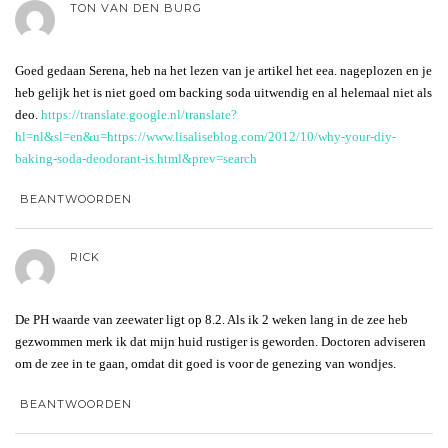
TON VAN DEN BURG
Goed gedaan Serena, heb na het lezen van je artikel het eea. nageplozen en je
heb gelijk het is niet goed om backing soda uitwendig en al helemaal niet als
deo.
https://translate.google.nl/translate?
hl=nl&sl=en&u=https://www.lisaliseblog.com/2012/10/why-your-diy-
baking-soda-deodorant-is.html&prev=search
BEANTWOORDEN
RICK
De PH waarde van zeewater ligt op 8.2. Als ik 2 weken lang in de zee heb
gezwommen merk ik dat mijn huid rustiger is geworden. Doctoren adviseren
om de zee in te gaan, omdat dit goed is voor de genezing van wondjes.
BEANTWOORDEN