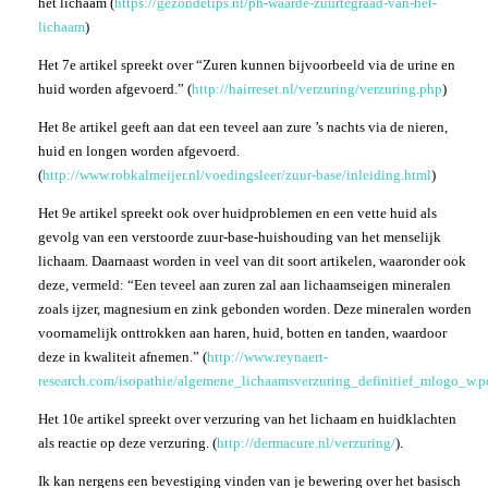
het lichaam (
https://gezondetips.nl/ph-waarde-zuurtegraad-van-het-
lichaam
)
Het 7e artikel spreekt over “Zuren kunnen bijvoorbeeld via de urine en
huid worden afgevoerd.” (
http://hairreset.nl/verzuring/verzuring.php
)
Het 8e artikel geeft aan dat een teveel aan zure ’s nachts via de nieren,
huid en longen worden afgevoerd.
(
http://www.robkalmeijer.nl/voedingsleer/zuur-base/inleiding.html
)
Het 9e artikel spreekt ook over huidproblemen en een vette huid als
gevolg van een verstoorde zuur-base-huishouding van het menselijk
lichaam. Daarnaast worden in veel van dit soort artikelen, waaronder ook
deze, vermeld: “Een teveel aan zuren zal aan lichaamseigen mineralen
zoals ijzer, magnesium en zink gebonden worden. Deze mineralen worden
voornamelijk onttrokken aan haren, huid, botten en tanden, waardoor
deze in kwaliteit afnemen.” (
http://www.reynaert-
research.com/isopathie/algemene_lichaamsverzuring_definitief_mlogo_w.p
Het 10e artikel spreekt over verzuring van het lichaam en huidklachten
als reactie op deze verzuring. (
http://dermacure.nl/verzuring/
).
Ik kan nergens een bevestiging vinden van je bewering over het basisch