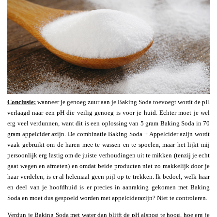
Conclusie:
wanneer je genoeg zuur aan je Baking Soda toevoegt wordt de pH
verlaagd naar een pH die veilig genoeg is voor je huid. Echter moet je wel
erg veel verdunnen, want dit is een oplossing van 5 gram Baking Soda in 70
gram appelcider azijn. De combinatie Baking Soda + Appelcider azijn wordt
vaak gebruikt om de haren mee te wassen en te spoelen, maar het lijkt mij
persoonlijk erg lastig om de juiste verhoudingen uit te mikken (tenzij je echt
gaat wegen en afmeten) en omdat beide producten niet zo makkelijk door je
haar verdelen, is er al helemaal geen pijl op te trekken. Ik bedoel, welk haar
en deel van je hoofdhuid is er precies in aanraking gekomen met Baking
Soda en moet dus gespoeld worden met appelciderazijn? Niet te controleren.
Verdun je Baking Soda met water dan blijft de pH alsnog te hoog, hoe erg je