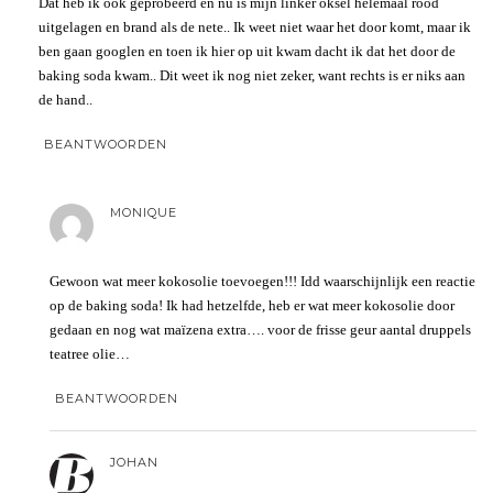
Dat heb ik ook geprobeerd en nu is mijn linker oksel helemaal rood
uitgelagen en brand als de nete.. Ik weet niet waar het door komt, maar ik
ben gaan googlen en toen ik hier op uit kwam dacht ik dat het door de
baking soda kwam.. Dit weet ik nog niet zeker, want rechts is er niks aan
de hand..
BEANTWOORDEN
MONIQUE
Gewoon wat meer kokosolie toevoegen!!! Idd waarschijnlijk een reactie
op de baking soda! Ik had hetzelfde, heb er wat meer kokosolie door
gedaan en nog wat maïzena extra…. voor de frisse geur aantal druppels
teatree olie…
BEANTWOORDEN
JOHAN