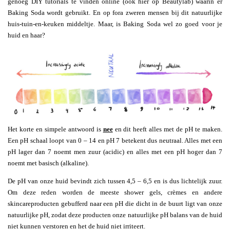
genoeg DIY tutorials te vinden online (ook hier op Beautylab) waarin er
Baking Soda wordt gebruikt. En op fora zweren mensen bij dit natuurlijke
huis-tuin-en-keuken middeltje. Maar, is Baking Soda wel zo goed voor je
huid en haar?
Het korte en simpele antwoord is
nee
en dit heeft alles met de pH te maken.
Een pH schaal loopt van 0 – 14 en pH 7 betekent dus neutraal. Alles met een
pH lager dan 7 noemt men zuur (acidic) en alles met een pH hoger dan 7
noemt met basisch (alkaline).
De pH van onze huid bevindt zich tussen 4,5 – 6,5 en is dus lichtelijk zuur.
Om deze reden worden de meeste shower gels, crèmes en andere
skincareproducten gebufferd naar een pH die dicht in de buurt ligt van onze
natuurlijke pH, zodat deze producten onze natuurlijke pH balans van de huid
niet kunnen verstoren en het de huid niet irriteert.