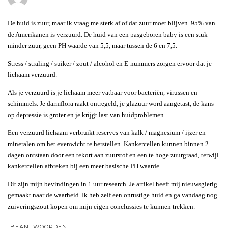
De huid is zuur, maar ik vraag me sterk af of dat zuur moet blijven. 95% van
de Amerikanen is verzuurd. De huid van een pasgeboren baby is een stuk
minder zuur, geen PH waarde van 5,5, maar tussen de 6 en 7,5.
Stress / straling / suiker / zout / alcohol en E-nummers zorgen ervoor dat je
lichaam verzuurd.
Als je verzuurd is je lichaam meer vatbaar voor bacteriën, virussen en
schimmels. Je darmflora raakt ontregeld, je glazuur word aangetast, de kans
op depressie is groter en je krijgt last van huidproblemen.
Een verzuurd lichaam verbruikt reserves van kalk / magnesium / ijzer en
mineralen om het evenwicht te herstellen. Kankercellen kunnen binnen 2
dagen ontstaan door een tekort aan zuurstof en een te hoge zuurgraad, terwijl
kankercellen afbreken bij een meer basische PH waarde.
Dit zijn mijn bevindingen in 1 uur research. Je artikel heeft mij nieuwsgierig
gemaakt naar de waarheid. Ik heb zelf een onrustige huid en ga vandaag nog
zuiveringszout kopen om mijn eigen conclussies te kunnen trekken.
BEANTWOORDEN