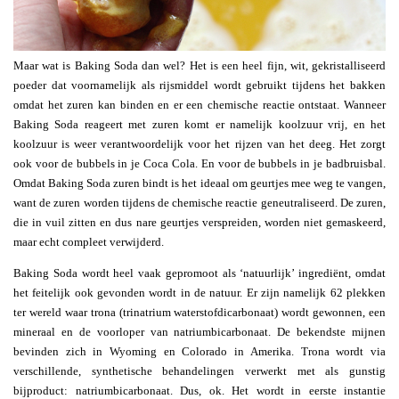
Maar wat is Baking Soda dan wel? Het is een heel fijn, wit, gekristalliseerd
poeder dat voornamelijk als rijsmiddel wordt gebruikt tijdens het bakken
omdat het zuren kan binden en er een chemische reactie ontstaat. Wanneer
Baking Soda reageert met zuren komt er namelijk koolzuur vrij, en het
koolzuur is weer verantwoordelijk voor het rijzen van het deeg. Het zorgt
ook voor de bubbels in je Coca Cola. En voor de bubbels in je badbruisbal.
Omdat Baking Soda zuren bindt is het ideaal om geurtjes mee weg te vangen,
want de zuren worden tijdens de chemische reactie geneutraliseerd. De zuren,
die in vuil zitten en dus nare geurtjes verspreiden, worden niet gemaskeerd,
maar echt compleet verwijderd.
Baking Soda wordt heel vaak gepromoot als ‘natuurlijk’ ingrediënt, omdat
het feitelijk ook gevonden wordt in de natuur. Er zijn namelijk 62 plekken
ter wereld waar trona (trinatrium waterstofdicarbonaat) wordt gewonnen, een
mineraal en de voorloper van natriumbicarbonaat. De bekendste mijnen
bevinden zich in Wyoming en Colorado in Amerika. Trona wordt via
verschillende, synthetische behandelingen verwerkt met als gunstig
bijproduct: natriumbicarbonaat. Dus, ok. Het wordt in eerste instantie