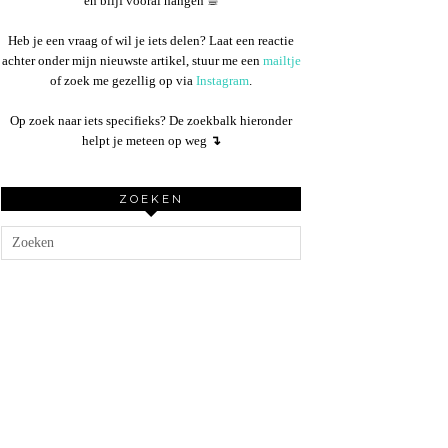
en blijf vooral hangen ☕︎
Heb je een vraag of wil je iets delen? Laat een reactie
achter onder mijn nieuwste artikel, stuur me een
mailtje
of zoek me gezellig op via
Instagram
.
Op zoek naar iets specifieks? De zoekbalk hieronder
helpt je meteen op weg
↴
ZOEKEN