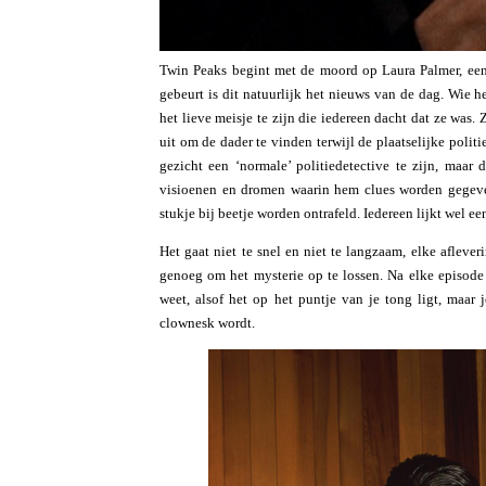
Twin Peaks begint met de moord op Laura Palmer, een
gebeurt is dit natuurlijk het nieuws van de dag. Wie 
het lieve meisje te zijn die iedereen dacht dat ze was
uit om de dader te vinden terwijl de plaatselijke poli
gezicht een ‘normale’ politiedetective te zijn, maar
visioenen en dromen waarin hem clues worden gegeve
stukje bij beetje worden ontrafeld. Iedereen lijkt wel e
Het gaat niet te snel en niet te langzaam, elke afleve
genoeg om het mysterie op te lossen. Na elke episode z
weet, alsof het op het puntje van je tong ligt, maar j
clownesk wordt.