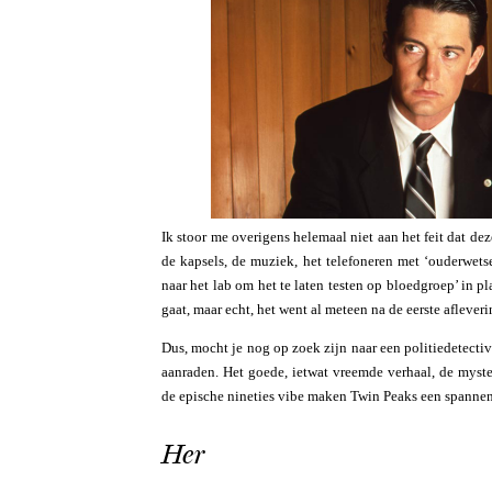
Ik stoor me overigens helemaal niet aan het feit dat de
de kapsels, de muziek, het telefoneren met ‘ouderwetse
naar het lab om het te laten testen op bloedgroep’ in p
gaat, maar echt, het went al meteen na de eerste afleveri
Dus, mocht je nog op zoek zijn naar een politiedetecti
aanraden. Het goede, ietwat vreemde verhaal, de myster
de epische nineties vibe maken Twin Peaks een spannen
Her