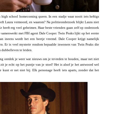
 high school homecoming queen. In een stadje waar nooit iets heftigs
heeft Laura vermoord, en waarom? Na politieonderzoek blijkt Laura niet
. Ze heeft erg veel geheimen. Haar beste vrienden gaan zelf op onderzoek
tie samenwerkt met FBI agent Dale Cooper. Twin Peaks lijkt op het eerste
 dan ineens wordt het een beetje vreemd. Dale Cooper krijgt namelijk
n. Er is veel mysterie rondom bepaalde inwoners van Twin Peaks die
en dubbelleven te leiden.
ring ontdek je weer wat nieuws om je tevreden te houden, maar net niet
it je echt op het puntje van je stoel! Het is alsof je het antwoord wel
e kunt er net niet bij. Elk personage heeft iets aparts, zonder dat het