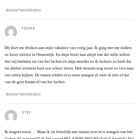
BEANTWOORDEN
FEMKE
Dit doet me denken aan mijn vakantie van vorig jaar. Ik ging met me ouders
en broer uiteten in Oostenrijk. En mijn broer laat altijd van die stille killers
dus wij barstten uit van het lachen en mijn moeder en ik lachten zo hard dat
we allebei extreem hard een scheet lieten. Heb mensen nog nooit zo vies naar
ons zitten kijken. De tranen rolden over onze wangen al weet ik niet of dat
van de geur kwam of van het lachen.
BEANTWOORDEN
STEF
Ik reageer nooit…. Maar ik zit letterlijk met tranen over m’n wangen van het
lachen dit te lezen!!!! In één woord HI-LA-RISCH!!!! Whahahah heerlijk! You