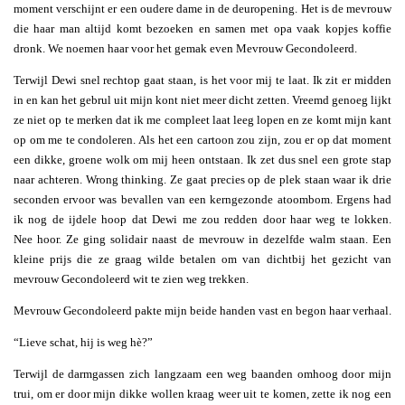
moment verschijnt er een oudere dame in de deuropening. Het is de mevrouw
die haar man altijd komt bezoeken en samen met opa vaak kopjes koffie
dronk. We noemen haar voor het gemak even Mevrouw Gecondoleerd.
Terwijl Dewi snel rechtop gaat staan, is het voor mij te laat. Ik zit er midden
in en kan het gebrul uit mijn kont niet meer dicht zetten. Vreemd genoeg lijkt
ze niet op te merken dat ik me compleet laat leeg lopen en ze komt mijn kant
op om me te condoleren. Als het een cartoon zou zijn, zou er op dat moment
een dikke, groene wolk om mij heen ontstaan. Ik zet dus snel een grote stap
naar achteren. Wrong thinking. Ze gaat precies op de plek staan waar ik drie
seconden ervoor was bevallen van een kerngezonde atoombom. Ergens had
ik nog de ijdele hoop dat Dewi me zou redden door haar weg te lokken.
Nee hoor. Ze ging solidair naast de mevrouw in dezelfde walm staan. Een
kleine prijs die ze graag wilde betalen om van dichtbij het gezicht van
mevrouw Gecondoleerd wit te zien weg trekken.
Mevrouw Gecondoleerd pakte mijn beide handen vast en begon haar verhaal.
“Lieve schat, hij is weg hè?”
Terwijl de darmgassen zich langzaam een weg baanden omhoog door mijn
trui, om er door mijn dikke wollen kraag weer uit te komen, zette ik nog een