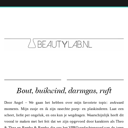
Bout, buikwind, darmgas, ruft
Door Angel – We gaan het hebben over mijn favoriete topic: awkward
moments. Mijn zusje en ik
zijn rasechte poep- en plaskinderen. Laat een
scheet, liefst per ongeluk, en ons kun je wegdragen. Waarschijnlijk heeft dit
vooral te maken met het feit dat we zijn opgevoed door karakters als Theo
& Thea en Rembo & Rembo die ons het VPRO-gedachtengoed van de jaren