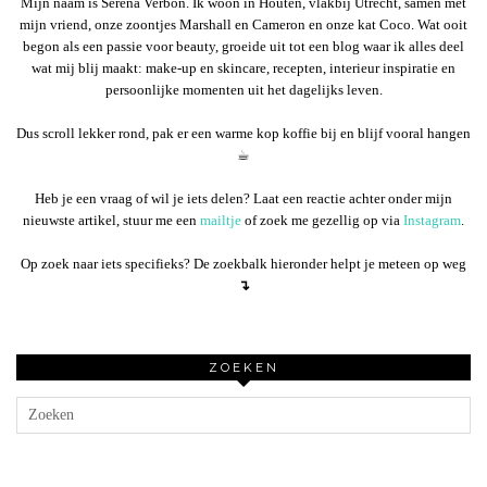
Mijn naam is Serena Verbon. Ik woon in Houten, vlakbij Utrecht, samen met
mijn vriend, onze zoontjes Marshall en Cameron en onze kat Coco. Wat ooit
begon als een passie voor beauty, groeide uit tot een blog waar ik alles deel
wat mij blij maakt: make-up en skincare, recepten, interieur inspiratie en
persoonlijke momenten uit het dagelijks leven.
Dus scroll lekker rond, pak er een warme kop koffie bij en blijf vooral hangen
☕︎
Heb je een vraag of wil je iets delen? Laat een reactie achter onder mijn
nieuwste artikel, stuur me een
mailtje
of zoek me gezellig op via
Instagram
.
Op zoek naar iets specifieks? De zoekbalk hieronder helpt je meteen op weg
↴
ZOEKEN