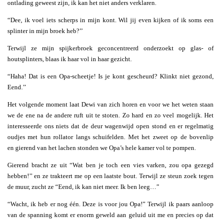
ontlading geweest zijn, ik kan het niet anders verklaren.
“Dee, ik voel iets scherps in mijn kont. Wil jij even kijken of ik soms een
splinter in mijn broek heb?’’
Terwijl ze mijn spijkerbroek geconcentreerd onderzoekt op glas- of
houtsplinters, blaas ik haar vol in haar gezicht.
“Haha! Dat is een Opa-scheetje! Is je kont gescheurd? Klinkt niet gezond,
Eend.’’
Het volgende moment laat Dewi van zich horen en voor we het weten staan
we de ene na de andere ruft uit te stoten. Zo hard en zo veel mogelijk. Het
interesseerde ons niets dat de deur wagenwijd open stond en er regelmatig
oudjes met hun rollator langs schuifelden. Met het zweet op de bovenlip
en gierend van het lachen stonden we Opa’s hele kamer vol te pompen.
Gierend bracht ze uit “Wat ben je toch een vies varken, zou opa gezegd
hebben!’’ en ze trakteert me op een laatste bout. Terwijl ze steun zoek tegen
de muur, zucht ze “Eend, ik kan niet meer. Ik ben leeg…”
“Wacht, ik heb er nog één. Deze is voor jou Opa!” Terwijl ik paars aanloop
van de spanning komt er enorm geweld aan geluid uit me en precies op dat