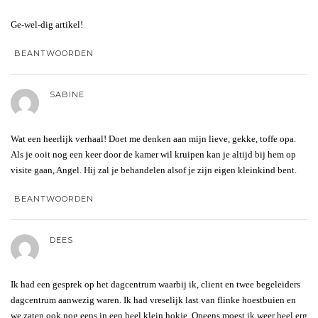
Ge-wel-dig artikel!
BEANTWOORDEN
SABINE
Wat een heerlijk verhaal! Doet me denken aan mijn lieve, gekke, toffe opa.
Als je ooit nog een keer door de kamer wil kruipen kan je altijd bij hem op
visite gaan, Angel. Hij zal je behandelen alsof je zijn eigen kleinkind bent.
BEANTWOORDEN
DEES
Ik had een gesprek op het dagcentrum waarbij ik, client en twee begeleiders
dagcentrum aanwezig waren. Ik had vreselijk last van flinke hoestbuien en
we zaten ook nog eens in een heel klein hokje. Opeens moest ik weer heel erg