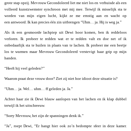
grote stap opzij. Mevrouw Gecondoleerd liet me niet los en verhuisde als een
volleerd kunstzwemster synchroon met mij mee. Terwijl ik misselijk sta te
worden van mijn eigen lucht, kijkt ze me ernstig aan en wacht op
een antwoord. Ik kan precies één zin uitbrengen “Uhm… ja. Hij is weg ja.”
Als ik een gesmoorde lachpiep uit Dewi hoor komen, ben ik reddeloos
verloren. Ik probeer te redden wat er te redden valt en doe net of ik
onbedaarlijk sta te huilen in plaats van te lachen. Ik probeer me een beetje
los te wurmen maar Mevrouw Gecondoleerd verstevigt haar grip op mijn
handen.
“Heeft hij veel geleden?’’
Waarom praat deze vrouw door? Ziet zij niet hoe idioot deze situatie is?
“Uhm… ja. Wel… uhm… ff geleden ja. Ja.”
Achter haar zie ik Dewi blauw aanlopen van het lachen en ik klap dubbel
terwijl ik het uitschreeuw.
“Sorry Mevrouw, het zijn de spanningen denk ik.”
“Ja”, roept Dewi, “Er hangt hier ook zo’n bedompte sfeer in deze kamer.