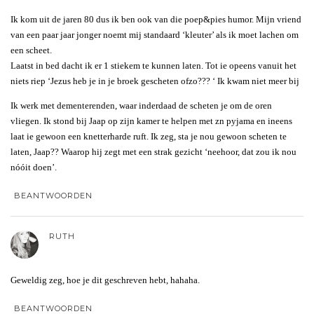
Ik kom uit de jaren 80 dus ik ben ook van die poep&pies humor. Mijn vriend
van een paar jaar jonger noemt mij standaard ‘kleuter’ als ik moet lachen om
een scheet.
Laatst in bed dacht ik er 1 stiekem te kunnen laten. Tot ie opeens vanuit het
niets riep ‘Jezus heb je in je broek gescheten ofzo??? ‘ Ik kwam niet meer bij
Ik werk met dementerenden, waar inderdaad de scheten je om de oren
vliegen. Ik stond bij Jaap op zijn kamer te helpen met zn pyjama en ineens
laat ie gewoon een knetterharde ruft. Ik zeg, sta je nou gewoon scheten te
laten, Jaap?? Waarop hij zegt met een strak gezicht ‘neehoor, dat zou ik nou
nóóit doen’.
BEANTWOORDEN
RUTH
Geweldig zeg, hoe je dit geschreven hebt, hahaha.
BEANTWOORDEN