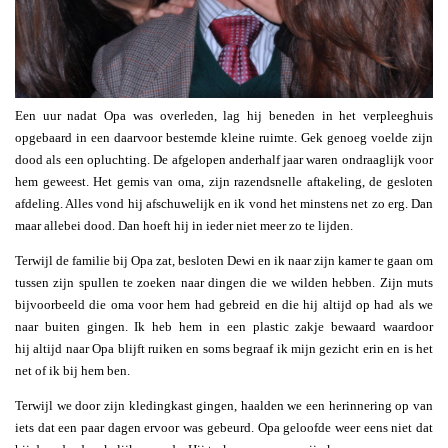
Een uur nadat Opa was overleden, lag hij beneden in het verpleeghuis
opgebaard in een daarvoor bestemde kleine ruimte. Gek genoeg voelde zijn
dood als een opluchting. De afgelopen anderhalf jaar waren ondraaglijk voor
hem geweest. Het gemis van oma, zijn razendsnelle aftakeling, de gesloten
afdeling. Alles vond hij afschuwelijk en ik vond het minstens net zo erg. Dan
maar allebei dood. Dan hoeft hij in ieder niet meer zo te lijden.
Terwijl de familie bij Opa zat, besloten Dewi en ik naar zijn kamer te gaan om
tussen zijn spullen te zoeken naar dingen die we wilden hebben. Zijn muts
bijvoorbeeld die oma voor hem had gebreid en die hij altijd op had als we
naar buiten gingen. Ik heb hem in een plastic zakje bewaard waardoor
hij altijd naar Opa blijft ruiken en soms begraaf ik mijn gezicht erin en is het
net of ik bij hem ben.
Terwijl we door zijn kledingkast gingen, haalden we een herinnering op van
iets dat een paar dagen ervoor was gebeurd. Opa geloofde weer eens niet dat