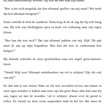
hij daar daadwerkelijk woonde. Hij trok me mee naar zijn kamer.
“Hoe is het toch mogelijk dat hier allemaal spullen van mij staan? Wie heeft
dat hier allemaal neergezet?’’
Soms vertelde ik hem de waarheid. Soms loog ik als ik zag dat hij echt bang
was. Hij trok zijn kledingkast open en keek vol verbazing naar zijn eigen
kleren.
‘’Hoe kan dat nou toch?! Dat zijn allemaal pakken van mij. Kijk! Dit pak
moet ik aan op mijn begrafenis. Hoe kan dat nou in vredesnaam hier
hangen?’’
Hij deinsde achteruit en wees geschrokken naar een stapel grote-mensen-
luiers.
“Verrek! Kijk nou! Allemaal onderbroeken om vol te schijten! Zijn die ook
van mij?’’
En dan had je ons alweer. Waar we die tien seconden ervoor, met tranen in
onze ogen stonden te kijken naar onze opa die geen flauw idee had waar hij
was, lagen we met de woorden ‘vol te schijten’ alweer over de grond te
rollen. En terwijl we deze scene naspeelden brak de hel los. Het moet de