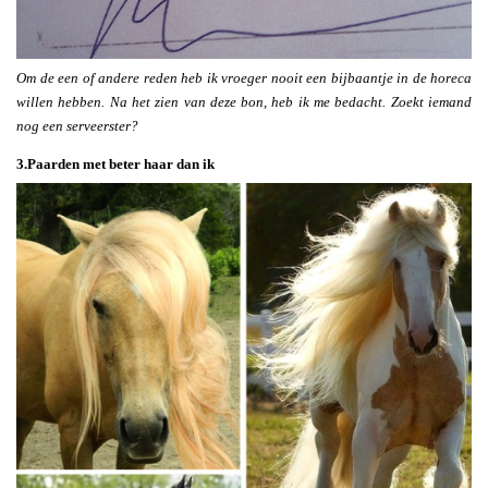
Om de een of andere reden heb ik vroeger nooit een bijbaantje in de horeca
willen hebben. Na het zien van deze bon, heb ik me bedacht. Zoekt iemand
nog een serveerster?
3.Paarden met beter haar dan ik