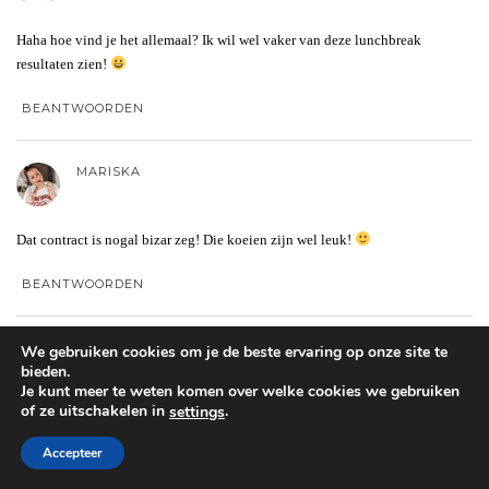
Haha hoe vind je het allemaal? Ik wil wel vaker van deze lunchbreak
resultaten zien!
BEANTWOORDEN
MARISKA
Dat contract is nogal bizar zeg! Die koeien zijn wel leuk!
BEANTWOORDEN
SAAR
We gebruiken cookies om je de beste ervaring op onze site te
bieden.
Je kunt meer te weten komen over welke cookies we gebruiken
of ze uitschakelen in
.
settings
Fluffy koetjes.. Dat is alles wat nog miste in mijn leven…
I WANT ONE NAOOO!
Accepteer
BEANTWOORDEN