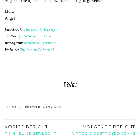
Nog een hele fijne, taaie, moeizame maandag toegewenst!
Liefs,
Angel
Facebook:
The Beauty Bakery
Twitter:
@thebeautybakery
Instagram:
@thebeautybakery
Website:
TheBeautyBakery.nl
Volg:
ANGEL
,
LIFESTYLE
,
VERMAAK
VORIGE BERICHT
VOLGENDE BERICHT
ROMMELIGE ZIJVLECHT
RIPPED & DESTROYED JEANS